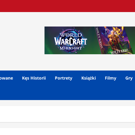
lowane
Kęs Historii
Portrety
Książki
Filmy
Gry