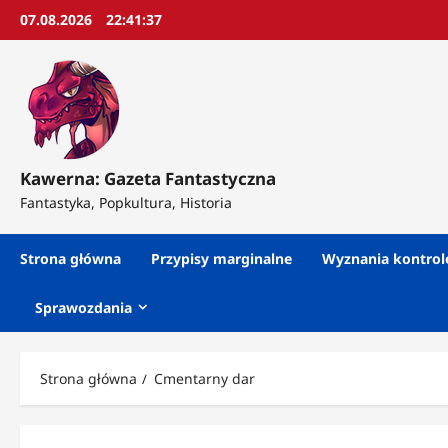
Przejdź
07.08.2026
22:41:39
do
treści
Kawerna: Gazeta Fantastyczna
Fantastyka, Popkultura, Historia
Strona główna
Przypisy marginalne
Wyznania kontro
Sprawozdania
Strona główna
Cmentarny dar