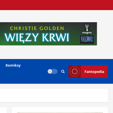
Komiksy
Fantopedia