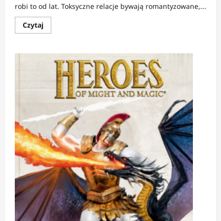
robi to od lat. Toksyczne relacje bywają romantyzowane,...
Dowiedz
Czytaj
się
więcej
o
RECENZJA:
Obsesja
|
Kandydat
do
horroru
roku