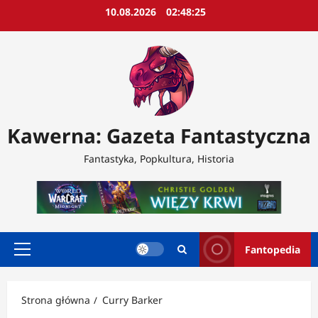
Przejdź
10.08.2026
02:48:27
do
treści
Kawerna: Gazeta Fantastyczna
Fantastyka, Popkultura, Historia
Fantopedia
Menu
główne
Strona główna
Curry Barker