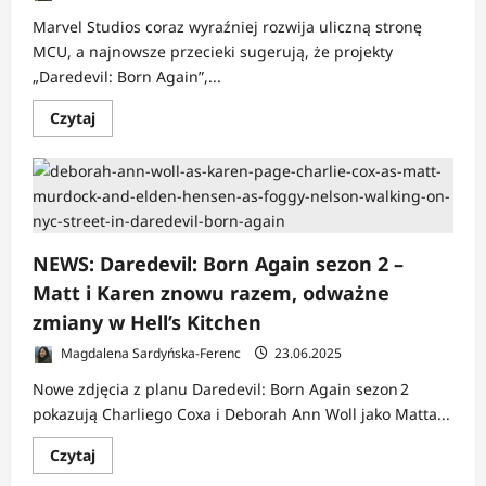
Marvel Studios coraz wyraźniej rozwija uliczną stronę
MCU, a najnowsze przecieki sugerują, że projekty
„Daredevil: Born Again”,...
Dowiedz
Czytaj
się
więcej
o
NEWS:
Plotki
o
połączeniu
„Daredevil:
Born
NEWS: Daredevil: Born Again sezon 2 –
Again”,
„The
Matt i Karen znowu razem, odważne
Punisher”
i
zmiany w Hell’s Kitchen
„Spider-
Man:
Magdalena Sardyńska-Ferenc
23.06.2025
Brand
New
Nowe zdjęcia z planu Daredevil: Born Again sezon 2
Day”
pokazują Charliego Coxa i Deborah Ann Woll jako Matta...
Dowiedz
Czytaj
się
więcej