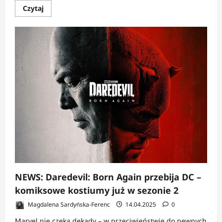
Dowiedz
Czytaj
się
więcej
o
NEWS:
Zapomnijcie
o
Iron
Fiście
–
czas
na
Colleen
Wing!
NEWS: Daredevil: Born Again przebija DC –
komiksowe kostiumy już w sezonie 2
Magdalena Sardyńska-Ferenc
14.04.2025
0
Marvel nie czeka dekady – w przeciwieństwie do pewnych