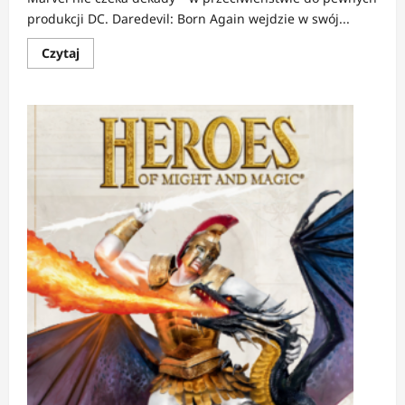
produkcji DC. Daredevil: Born Again wejdzie w swój...
Dowiedz
Czytaj
się
więcej
o
NEWS:
Daredevil:
Born
Again
przebija
DC
–
komiksowe
kostiumy
już
w
sezonie
2