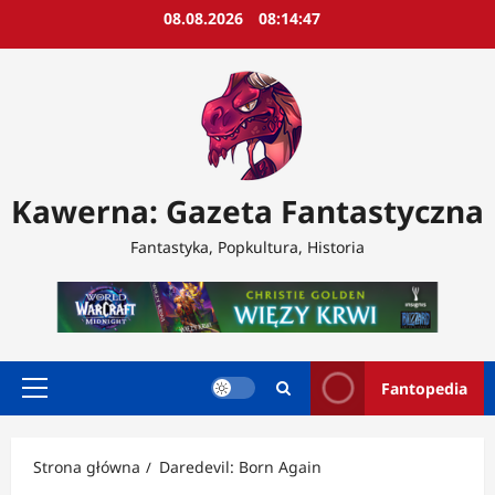
Przejdź
08.08.2026
08:14:49
do
treści
Kawerna: Gazeta Fantastyczna
Fantastyka, Popkultura, Historia
Fantopedia
Menu
główne
Strona główna
Daredevil: Born Again