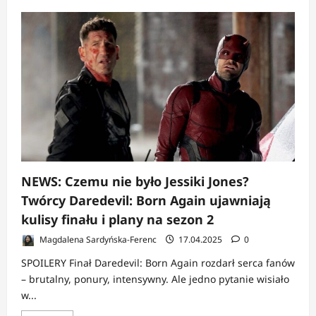
więcej
o
NEWS:
Daredevil
i
Bullseye
z
nowymi
kostiumami
w
2.
sezonie
„Born
Again”
NEWS: Czemu nie było Jessiki Jones?
Twórcy Daredevil: Born Again ujawniają
kulisy finału i plany na sezon 2
Magdalena Sardyńska-Ferenc
17.04.2025
0
SPOILERY Finał Daredevil: Born Again rozdarł serca fanów
– brutalny, ponury, intensywny. Ale jedno pytanie wisiało
w...