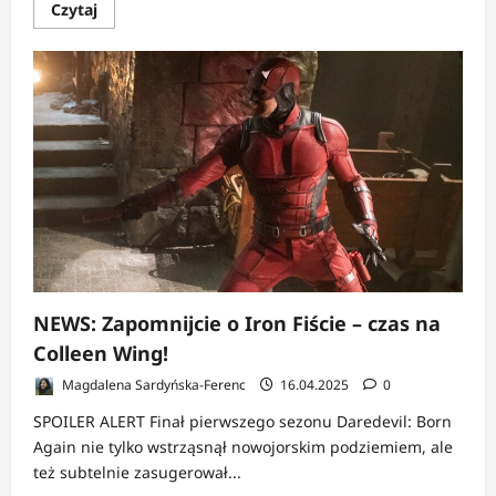
Dowiedz
Czytaj
się
więcej
o
NEWS:
Czemu
nie
było
Jessiki
Jones?
Twórcy
Daredevil:
Born
Again
ujawniają
kulisy
finału
i
plany
na
sezon
NEWS: Zapomnijcie o Iron Fiście – czas na
2
Colleen Wing!
Magdalena Sardyńska-Ferenc
16.04.2025
0
SPOILER ALERT Finał pierwszego sezonu Daredevil: Born
Again nie tylko wstrząsnął nowojorskim podziemiem, ale
też subtelnie zasugerował...