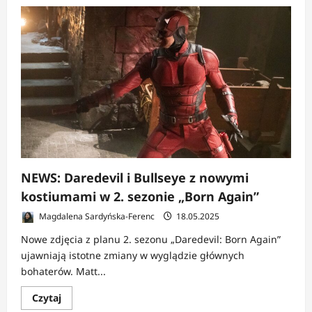
o
NEWS:
Daredevil:
Born
Again
sezon
2
–
Matt
i
Karen
znowu
razem,
odważne
zmiany
w
Hell’s
Kitchen
NEWS: Daredevil i Bullseye z nowymi
kostiumami w 2. sezonie „Born Again”
Magdalena Sardyńska-Ferenc
18.05.2025
Nowe zdjęcia z planu 2. sezonu „Daredevil: Born Again”
ujawniają istotne zmiany w wyglądzie głównych
bohaterów. Matt...
Dowiedz
Czytaj
się