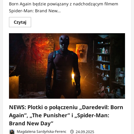
Born Again będzie powiązany z nadchodzącym filmem
Spider-Man: Brand New...
Dowiedz
Czytaj
się
więcej
o
NEWS:
Daredevil
i
Spider-
Man
łączą
siły
w
nowym
rozdziale
MCU?
NEWS: Plotki o połączeniu „Daredevil: Born
Again”, „The Punisher” i „Spider-Man:
Brand New Day”
Magdalena Sardyńska-Ferenc
24.09.2025