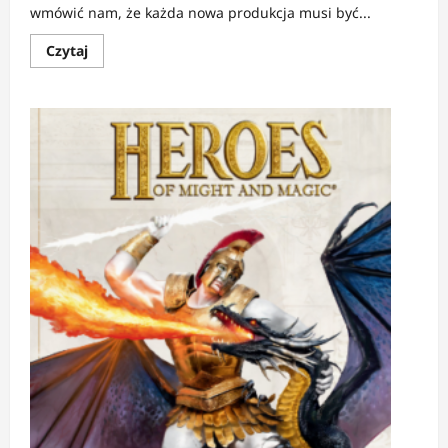
wmówić nam, że każda nowa produkcja musi być...
Dowiedz
Czytaj
się
więcej
o
FELIETON:
Terrinoth:
Heroes
of
Descent
|
Tęsknię
za
takimi
grami