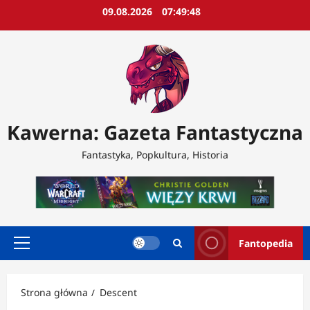
Przejdź
09.08.2026
07:49:50
do
treści
Kawerna: Gazeta Fantastyczna
Fantastyka, Popkultura, Historia
Fantopedia
Menu
główne
Strona główna
Descent