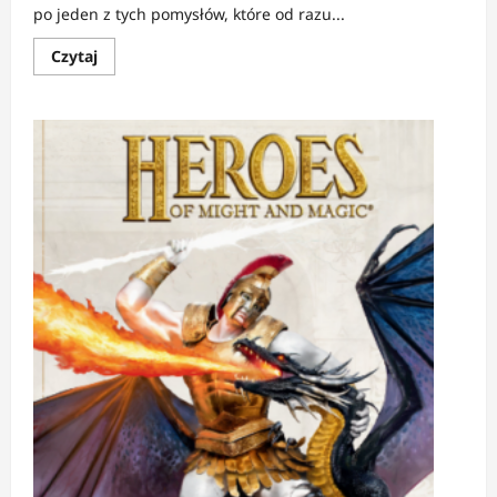
po jeden z tych pomysłów, które od razu...
Dowiedz
Czytaj
się
więcej
o
RECENZJA:
Agencja
Perdido.
Droga
przez
mrok
|
Tam,
gdzie
trafiają
zgubione
rzeczy