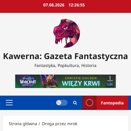
Przejdź
07.08.2026
12:26:57
do
treści
Kawerna: Gazeta Fantastyczna
Fantastyka, Popkultura, Historia
Fantopedia
Menu
główne
Strona główna
Droga przez mrok