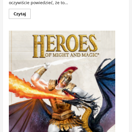
oczywiście powiedzieć, że to...
Dowiedz
Czytaj
się
więcej
o
RECENZJA:
Drom
|
Na
początku
był
kadr