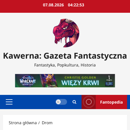
Przejdź
07.08.2026
04:22:54
do
treści
Kawerna: Gazeta Fantastyczna
Fantastyka, Popkultura, Historia
Fantopedia
Menu
główne
Strona główna
Drom