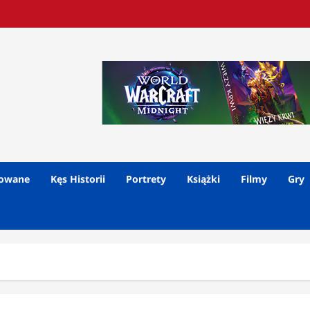
lowane
Kęs Historii
Portrety
Książki
Filmy
Gry