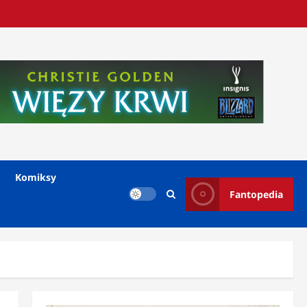
Komiksy
Fantopedia