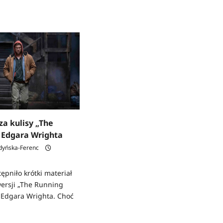
za kulisy „The
 Edgara Wrighta
dyńska-Ferenc
pniło krótki materiał
wersji „The Running
 Edgara Wrighta. Choć