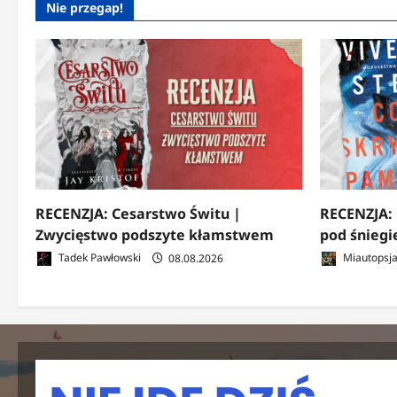
Nie przegap!
RECENZJA: Cesarstwo Świtu |
RECENZJA: 
Zwycięstwo podszyte kłamstwem
pod śnieg
Tadek Pawłowski
08.08.2026
Miautopsj