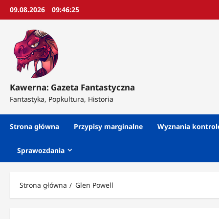
Przejdź
09.08.2026
09:46:27
do
treści
Kawerna: Gazeta Fantastyczna
Fantastyka, Popkultura, Historia
Strona główna
Przypisy marginalne
Wyznania kontro
Sprawozdania
Strona główna
Glen Powell