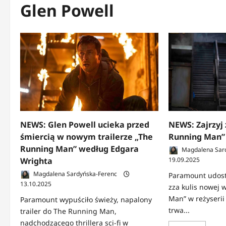
Glen Powell
NEWS: Glen Powell ucieka przed
NEWS: Zajrzyj 
śmiercią w nowym trailerze „The
Running Man”
Running Man” według Edgara
Magdalena Sar
Wrighta
19.09.2025
Magdalena Sardyńska-Ferenc
Paramount udostę
13.10.2025
zza kulis nowej 
Man” w reżyserii
Paramount wypuściło świeży, napalony
trwa...
trailer do The Running Man,
nadchodzącego thrillera sci-fi w