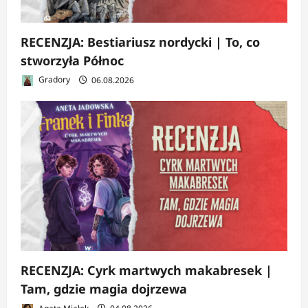
RECENZJA: Bestiariusz nordycki | To, co
stworzyła Północ
Gradory
06.08.2026
RECENZJA: Cyrk martwych makabresek |
Tam, gdzie magia dojrzewa