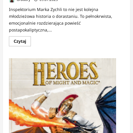
Inspektorium Marka Zychli to nie jest kolejna
młodzieżowa historia o dorastaniu. To pełnokrwista,
emocjonalnie rozdzierająca powieść
postapokaliptyczna,...
Dowiedz
Czytaj
się
więcej
o
RECENZJA:
Inspektorium
|
W
klatce
dorosłości