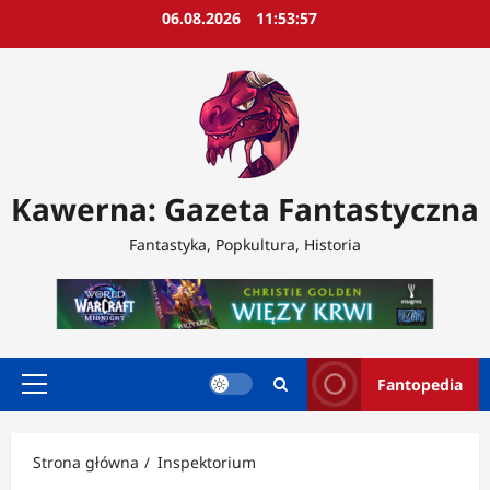
Przejdź
06.08.2026
11:53:59
do
treści
Kawerna: Gazeta Fantastyczna
Fantastyka, Popkultura, Historia
Fantopedia
Menu
główne
Strona główna
Inspektorium