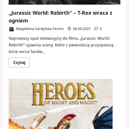
„Jurassic World: Rebirth” – T-Rex wraca z
ogniem
Magdalena Sardyńska-Ferenc
08.04.2025
0
Najnowszy spot telewizyjny do filmu „Jurassic World:
Rebirth” ujawnia sceny, które z pewnością przyspieszą
bicie serca fanów...
Dowiedz
Czytaj
się
więcej
o
„Jurassic
World:
Rebirth”
–
T-
Rex
wraca
z
ogniem