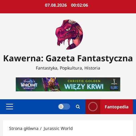
Przejdź
07.08.2026
00:02:08
do
treści
Kawerna: Gazeta Fantastyczna
Fantastyka, Popkultura, Historia
Fantopedia
Menu
główne
Strona główna
Jurassic World