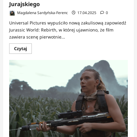
Jurajskiego
Magdalena Sardyńska-Ferenc
17.04.2025
0
Universal Pictures wypuściło nową zakulisową zapowiedź
Jurassic World: Rebirth, w której ujawniono, że film
zawiera scenę pierwotnie...
Dowiedz
Czytaj
się
więcej
o
NEWS:
Jurassic
World:
Rebirth
pokaże
scenę
wyciętą
z
oryginalnego
Parku
Jurajskiego