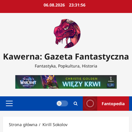
Przejdź
06.08.2026
23:31:57
do
treści
Kawerna: Gazeta Fantastyczna
Fantastyka, Popkultura, Historia
Fantopedia
Menu
główne
Strona główna
Kirill Sokolov