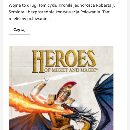
Wojna to drugi tom cyklu Kroniki Jednorożca Roberta J.
Szmidta i bezpośrednia kontynuacja Polowania. Tam
mieliśmy polowanie...
Dowiedz
Czytaj
się
więcej
o
RECENZJA:
Kroniki
Jednorożca.
Wojna
|
Jak
wygląda
mentalna
partyzantka
w
XXI
wieku