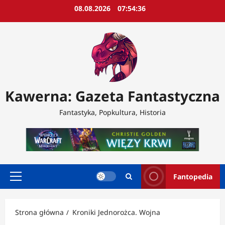
Przejdź
08.08.2026
07:54:38
do
treści
Kawerna: Gazeta Fantastyczna
Fantastyka, Popkultura, Historia
Fantopedia
Menu
główne
Strona główna
Kroniki Jednorożca. Wojna