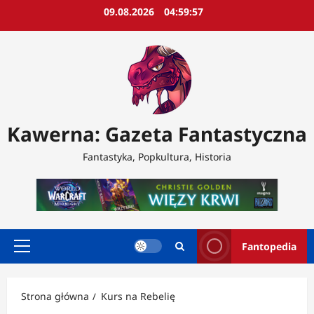
Przejdź
09.08.2026
04:59:58
do
treści
Kawerna: Gazeta Fantastyczna
Fantastyka, Popkultura, Historia
Fantopedia
Menu
główne
Strona główna
Kurs na Rebelię