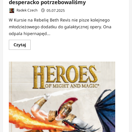
desperacko potrzebowaliśmy
Radek Czech
05.07.2025
W Kursie na Rebelię Beth Revis nie pisze kolejnego
młodzieżowego dodatku do galaktycznej opery. Ona
odpala hipernapęd...
Dowiedz
Czytaj
się
więcej
o
RECENZJA:
Kurs
na
Rebelię
|
Prequel,
na
który
nie
zasługiwaliśmy,
ale
którego
desperacko
potrzebowaliśmy