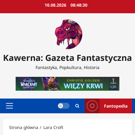
Przejdź
10.08.2026
08:48:32
do
treści
Kawerna: Gazeta Fantastyczna
Fantastyka, Popkultura, Historia
Fantopedia
Menu
główne
Strona główna
Lara Croft