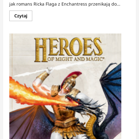
jak romans Ricka Flaga z Enchantress przenikają do...
Dowiedz
Czytaj
się
więcej
o
NEWS:
Gunn
selekcjonuje
kanon
Suicide
Squad