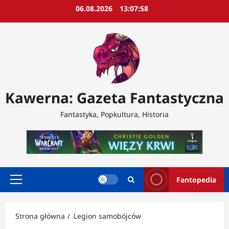
Przejdź
06.08.2026
13:08:00
do
treści
Kawerna: Gazeta Fantastyczna
Fantastyka, Popkultura, Historia
Fantopedia
Menu
główne
Strona główna
Legion samobójców