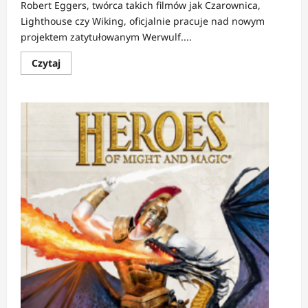
Robert Eggers, twórca takich filmów jak Czarownica,
Lighthouse czy Wiking, oficjalnie pracuje nad nowym
projektem zatytułowanym Werwulf....
Dowiedz
Czytaj
się
więcej
o
NEWS:
Robert
Eggers
kręci
gotycki
horror
Werwulf
z
Aaronem
Taylor-
Johnsonem
i
Lily-
Rose
Depp