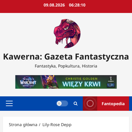
Przejdź
09.08.2026
06:28:11
do
treści
Kawerna: Gazeta Fantastyczna
Fantastyka, Popkultura, Historia
Fantopedia
Menu
główne
Strona główna
Lily-Rose Depp