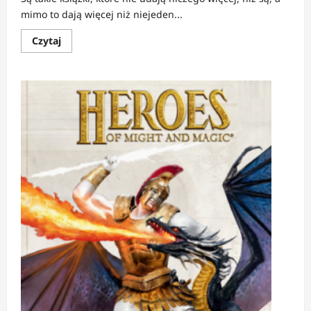
mimo to dają więcej niż niejeden...
Dowiedz
Czytaj
się
więcej
o
RECENZJA:
Listy
|
Tolkien
prywatny,
Tolkien
zawodowy