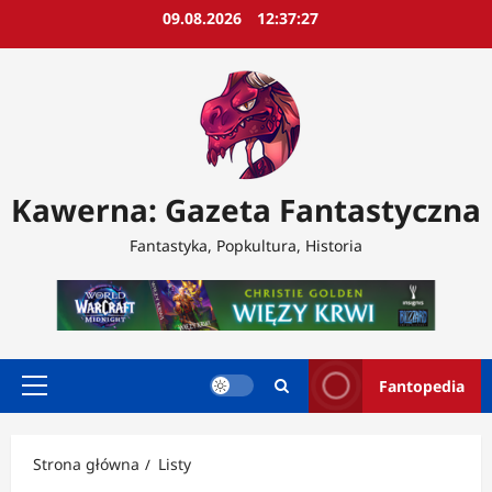
Przejdź
09.08.2026
12:37:29
do
treści
Kawerna: Gazeta Fantastyczna
Fantastyka, Popkultura, Historia
Fantopedia
Menu
główne
Strona główna
Listy