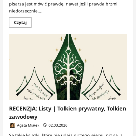
pisarza jest mówić prawdę, nawet jeśli prawda brzmi
niedorzecznie....
Dowiedz
Czytaj
się
więcej
o
RECENZJA:
Listy
|
Autobiografia
napisana
mimochodem
RECENZJA: Listy | Tolkien prywatny, Tolkien
zawodowy
Agata Miałek
02.03.2026
Są takie książki, które nie udają niczego więcej, niż są, a