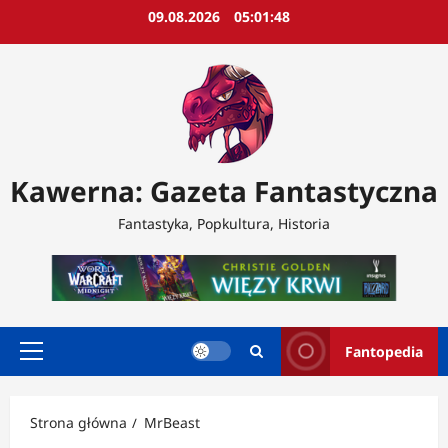
Przejdź
09.08.2026
05:01:50
do
treści
Kawerna: Gazeta Fantastyczna
Fantastyka, Popkultura, Historia
Fantopedia
Menu
główne
Strona główna
MrBeast