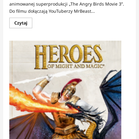
animowanej superprodukcji „The Angry Birds Movie 3”.
Do filmu dołączają YouTuberzy MrBeast...
Dowiedz
Czytaj
się
więcej
o
NEWS:
MrBeast
i
Salish
Matter
dołączają
do
obsady
„Angry
Birds
Movie
3”