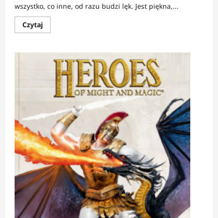
wszystko, co inne, od razu budzi lęk. Jest piękna,...
Dowiedz
Czytaj
się
więcej
o
RECENZJA:
Na
ołtarzu
ciszy
|
Dziewczyna,
która
słyszała
zbyt
wiele