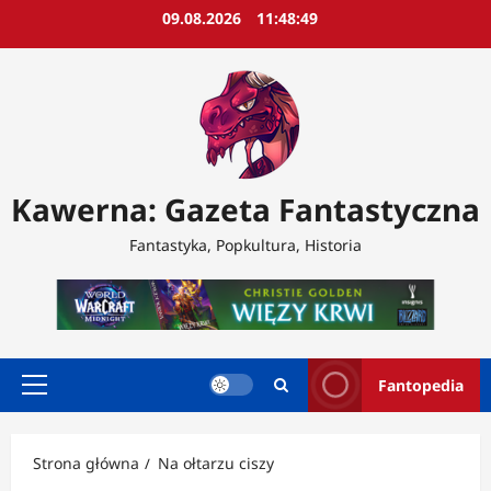
Przejdź
09.08.2026
11:48:51
do
treści
Kawerna: Gazeta Fantastyczna
Fantastyka, Popkultura, Historia
Fantopedia
Menu
główne
Strona główna
Na ołtarzu ciszy