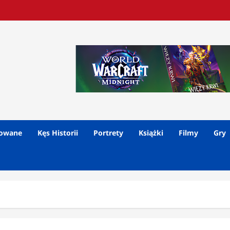
lowane
Kęs Historii
Portrety
Książki
Filmy
Gry