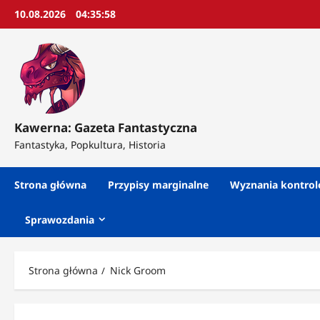
Przejdź
10.08.2026
04:36:00
do
treści
Kawerna: Gazeta Fantastyczna
Fantastyka, Popkultura, Historia
Strona główna
Przypisy marginalne
Wyznania kontro
Sprawozdania
Strona główna
Nick Groom