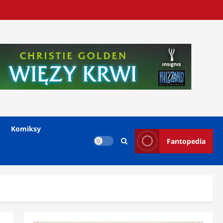
Komiksy
Fantopedia