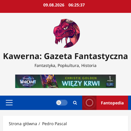
Przejdź
09.08.2026
06:25:39
do
treści
Kawerna: Gazeta Fantastyczna
Fantastyka, Popkultura, Historia
Fantopedia
Menu
główne
Strona główna
Pedro Pascal