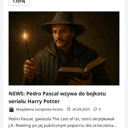
Dowiedz
Czytaj
się
więcej
o
NEWS:
Pedro
Pascal
wychwala
Andor
jako
„najlepszy
polityczny
thriller”
NEWS: Pedro Pascal wzywa do bojkotu
serialu Harry Potter
Magdalena Sardyńska-Ferenc
26.04.2025
0
Pedro Pascal, gwiazda The Last of Us, ostro skrytykował
J.K. Rowling po jej publicznym poparciu dla orzeczenia...