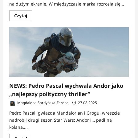
na dużym ekranie. W międzyczasie marka rozrosła się...
Dowiedz
Czytaj
się
więcej
o
RECENZJA:
Mandalorian
i
Grogu
|
Gwiezdne
Wojny
wróciły
do
kin…
tylko
po
co?
NEWS: Pedro Pascal wychwala Andor jako
„najlepszy polityczny thriller”
Magdalena Sardyńska-Ferenc
27.08.2025
Pedro Pascal, gwiazda Mandalorian i Grogu, wreszcie
nadrobił drugi sezon Star Wars: Andor i… padł na
kolana....