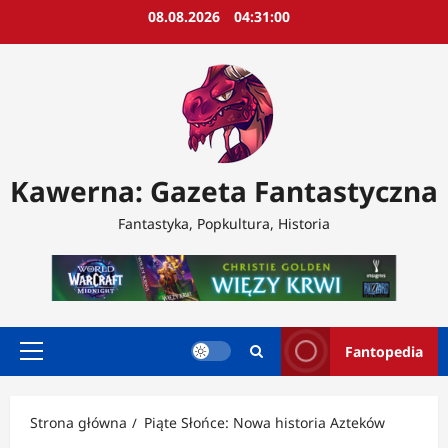
Przejdź
08.08.2026
04:31:02
do
treści
Kawerna: Gazeta Fantastyczna
Fantastyka, Popkultura, Historia
Fantopedia
Menu
główne
Strona główna
Piąte Słońce: Nowa historia Azteków