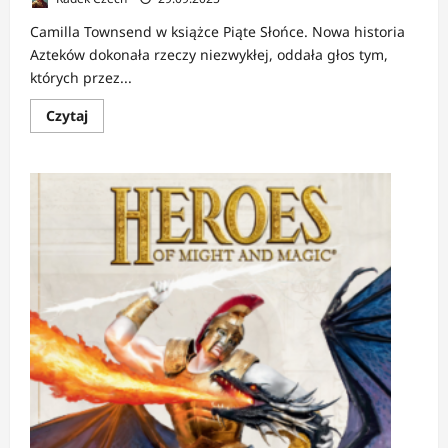
Camilla Townsend w książce Piąte Słońce. Nowa historia
Azteków dokonała rzeczy niezwykłej, oddała głos tym,
których przez...
Dowiedz
Czytaj
się
więcej
o
RECENJZA:
Piąte
Słońce
|
Historia
Azteków
wreszcie
opowiedziana
przez
nich
samych