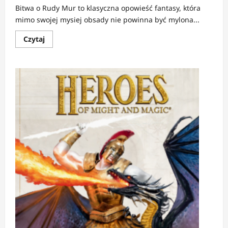
Bitwa o Rudy Mur to klasyczna opowieść fantasy, która
mimo swojej mysiej obsady nie powinna być mylona...
Dowiedz
Czytaj
się
więcej
o
RECENZJA:
Bitwa
o
Rudy
Mur
|
Gdy
mała
mysz
staje
się
wielkim
bohaterem