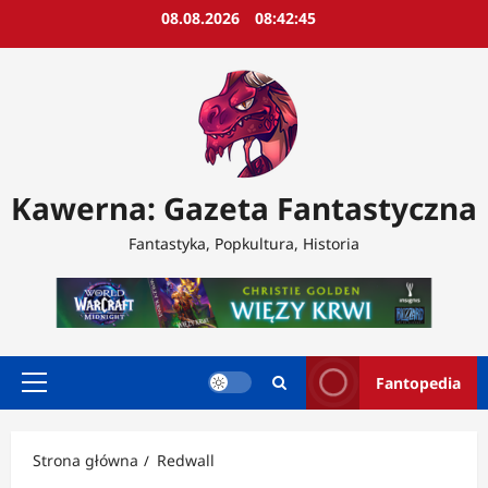
Przejdź
08.08.2026
08:42:47
do
treści
Kawerna: Gazeta Fantastyczna
Fantastyka, Popkultura, Historia
Fantopedia
Menu
główne
Strona główna
Redwall