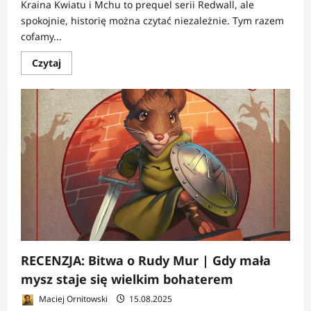
Kraina Kwiatu i Mchu to prequel serii Redwall, ale
spokojnie, historię można czytać niezależnie. Tym razem
cofamy...
Dowiedz
Czytaj
się
więcej
o
RECENZJA:
Kraina
Kwiatu
i
Mchu
|
Jak
powstaje
legenda
RECENZJA: Bitwa o Rudy Mur | Gdy mała
mysz staje się wielkim bohaterem
Maciej Ornitowski
15.08.2025