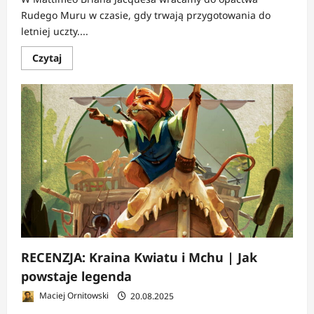
Rudego Muru w czasie, gdy trwają przygotowania do
letniej uczty....
Dowiedz
Czytaj
się
więcej
o
RECENZJA:
Mattimeo
|
Zemsta,
porwanie
i
droga
ku
dorosłości
RECENZJA: Kraina Kwiatu i Mchu | Jak
powstaje legenda
Maciej Ornitowski
20.08.2025