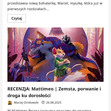
przedstawia nową bohaterkę, Mariel, myszkę, która już w
pierwszych rozdziałach...
Dowiedz
Czytaj
się
więcej
o
RECENZJA:
Mariel
Nieposkromiona
|
Zemsta,
która
zaczyna
się
od
zapomnienia
RECENZJA: Mattimeo | Zemsta, porwanie i
droga ku dorosłości
Maciej Ornitowski
26.08.2025
W Mattimeo Briana Jacquesa wracamy do opactwa