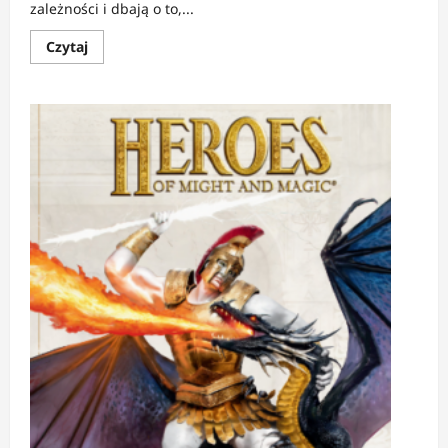
zależności i dbają o to,...
Dowiedz
Czytaj
się
więcej
o
RECENZJA:
Terrea
|
Miasto
utkane
z
mitów