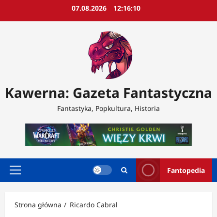
Przejdź
07.08.2026
12:16:12
do
treści
Kawerna: Gazeta Fantastyczna
Fantastyka, Popkultura, Historia
Fantopedia
Menu
główne
Strona główna
Ricardo Cabral