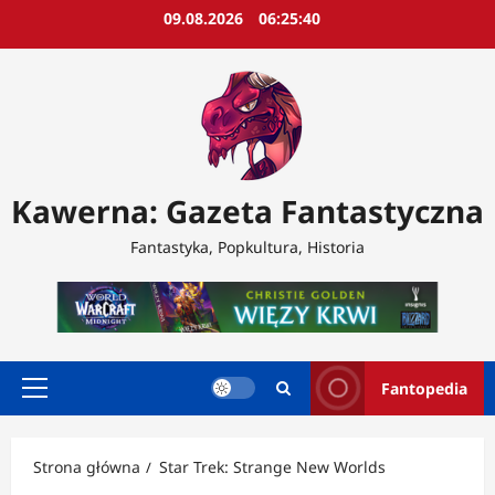
Przejdź
09.08.2026
06:25:42
do
treści
Kawerna: Gazeta Fantastyczna
Fantastyka, Popkultura, Historia
Fantopedia
Menu
główne
Strona główna
Star Trek: Strange New Worlds