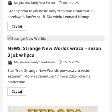
Magdalena Sardyńska-Ferenc
08.07.2025
Grać Spocka to jak nosić buty zrobione z marmuru i
oczekiwań fanów sci-fi. Dla wielu Leonard Nimoy...
Dowiedz
Czytaj
się
więcej
o
NEWS:
Spock
z
NEWS: Strange New Worlds wraca – sezon
emocjami?
Ethan
3 już w lipcu
Peck
tłumaczy,
Magdalena Sardyńska-Ferenc
15.05.2025
co
różni
Star Trek: Strange New Worlds powraca z trzecim
go
od
sezonem, który zadebiutuje 17 lipca 2025 roku na
Nimoya
platformie...
Dowiedz
Czytaj
się
więcej
o
NEWS:
Strange