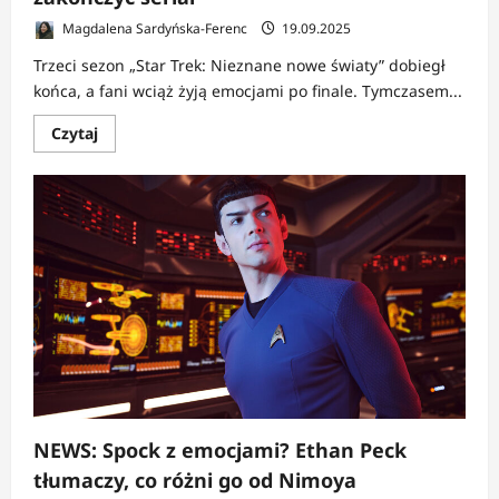
Magdalena Sardyńska-Ferenc
19.09.2025
Trzeci sezon „Star Trek: Nieznane nowe światy” dobiegł
końca, a fani wciąż żyją emocjami po finale. Tymczasem...
Dowiedz
Czytaj
się
więcej
o
NEWS:
Showrunner
„Star
Trek:
Nieznane
nowe
światy”
zdradza,
jak
chciałby
zakończyć
serial
NEWS: Spock z emocjami? Ethan Peck
tłumaczy, co różni go od Nimoya