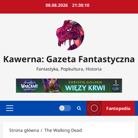
Przejdź
08.08.2026
21:30:12
do
treści
Kawerna: Gazeta Fantastyczna
Fantastyka, Popkultura, Historia
Fantopedia
Menu
główne
Strona główna
The Walking Dead