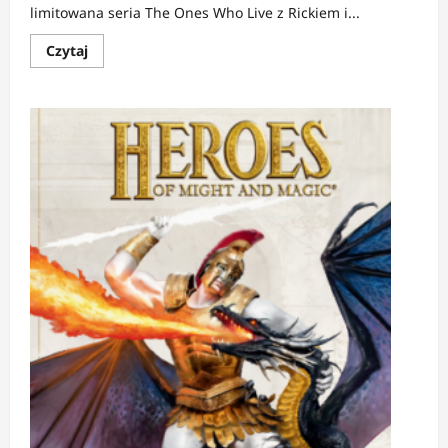
limitowana seria The Ones Who Live z Rickiem i...
Dowiedz
Czytaj
się
więcej
o
NEWS:
The
Ones
Who
Live
bez
2.
sezonu?
Szef
The
Walking
Dead
studzi
oczekiwania