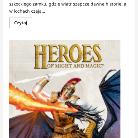
szkockiego zamku, gdzie wiatr szepcze dawne historie, a
w lochach czają...
Dowiedz
Czytaj
się
więcej
o
RECENZJA:
Sekrety
starych
zamczysk
|
Gotyckie
echa
i
zaklęte
korytarze