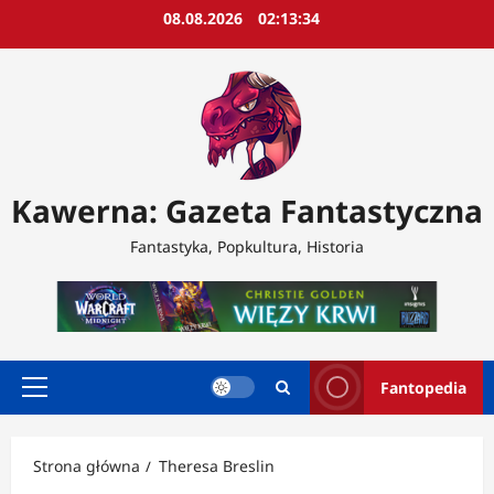
Przejdź
08.08.2026
02:13:35
do
treści
Kawerna: Gazeta Fantastyczna
Fantastyka, Popkultura, Historia
Fantopedia
Menu
główne
Strona główna
Theresa Breslin