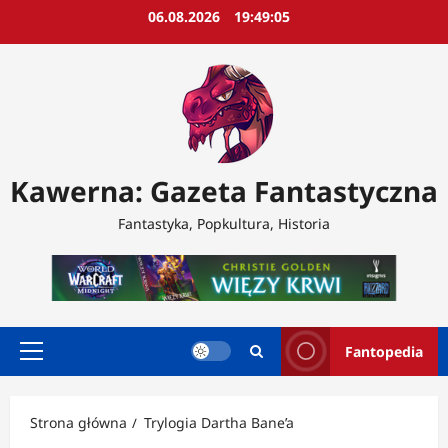
Przejdź
06.08.2026
19:49:07
do
treści
Kawerna: Gazeta Fantastyczna
Fantastyka, Popkultura, Historia
Fantopedia
Menu
główne
Strona główna
Trylogia Dartha Bane’a