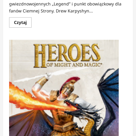
gwiezdnowojennych „Legend” i punkt obowiązkowy dla
fanów Ciemnej Strony. Drew Karpyshyn...
Dowiedz
Czytaj
się
więcej
o
RECENZJA:
Trylogia
Dartha
Bane’a
|
Z
ciemności,
przez
chaos,
do
zasady