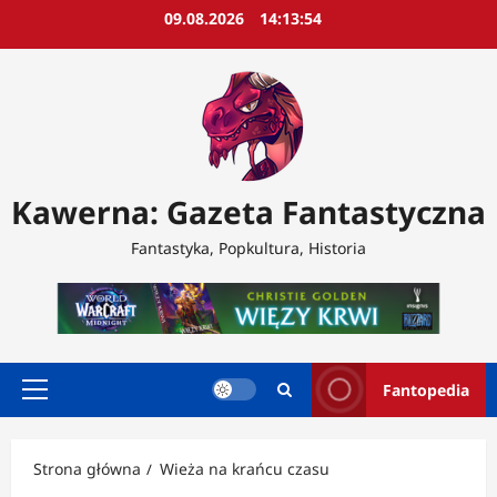
Przejdź
09.08.2026
14:13:56
do
treści
Kawerna: Gazeta Fantastyczna
Fantastyka, Popkultura, Historia
Fantopedia
Menu
główne
Strona główna
Wieża na krańcu czasu