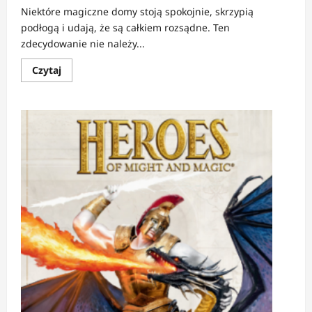
Niektóre magiczne domy stoją spokojnie, skrzypią
podłogą i udają, że są całkiem rozsądne. Ten
zdecydowanie nie należy...
Dowiedz
Czytaj
się
więcej
o
RECENZJA:
Wieża
na
krańcu
czasu
oraz
Księgarnia
na
tyłach
Kresu
|
Dom,
który
czka
magią
i
sercem