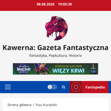
Przejdź
08.08.2026
19:05:40
do
treści
Kawerna: Gazeta Fantastyczna
Fantastyka, Popkultura, Historia
Fantopedia
Menu
główne
Strona główna
Yuu Kuraishi