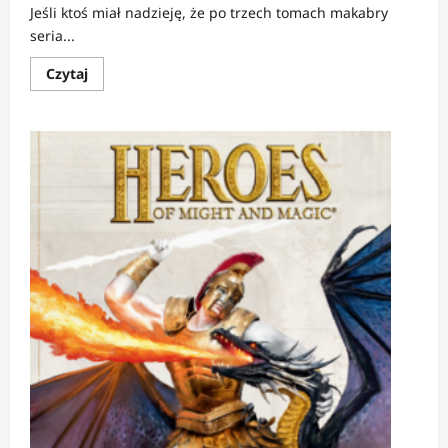
Jeśli ktoś miał nadzieję, że po trzech tomach makabry
seria...
Dowiedz
Czytaj
się
więcej
o
RECENZJA:
Starving
Anonymous
4–
7
|
Zdegenerowana
ewolucja
horroru