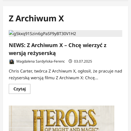
Z Archiwum X
NEWS: Z Archiwum X – Chcę wierzyć z
wersją reżyserską
Magdalena Sardyńska-Ferenc
03.07.2025
Chris Carter, twórca Z Archiwum X, ogłosił, że pracuje nad
reżyserską wersją filmu Z Archiwum X: Chcę...
Dowiedz
Czytaj
się
więcej
o
NEWS:
Z
Archiwum
X
–
Chcę
wierzyć