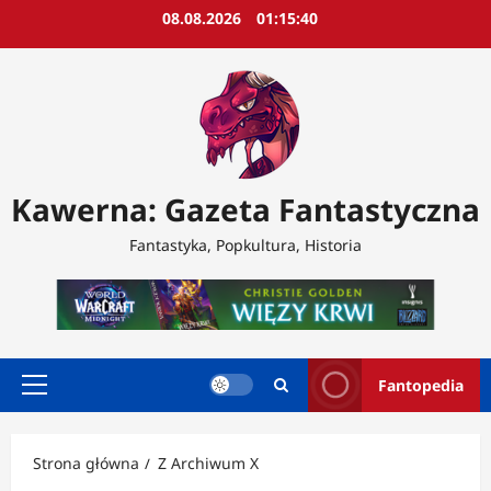
Przejdź
08.08.2026
01:15:42
do
treści
Kawerna: Gazeta Fantastyczna
Fantastyka, Popkultura, Historia
Fantopedia
Menu
główne
Strona główna
Z Archiwum X