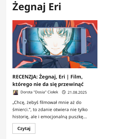
Żegnaj Eri
RECENZJA: Żegnaj, Eri | Film,
którego nie da się przewinąć
Dorota "Dosia" Ciołek
21.08.2025
„Chcę, żebyś filmował mnie aż do
śmierci.”, to zdanie otwiera nie tylko
historię, ale i emocjonalną puszkę...
Dowiedz
Czytaj
się
więcej