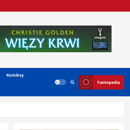
Komiksy
Fantopedia