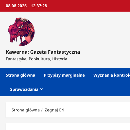
Przejdź
08.08.2026
12:37:30
do
treści
Kawerna: Gazeta Fantastyczna
Fantastyka, Popkultura, Historia
Strona główna
Przypisy marginalne
Wyznania kontro
Sprawozdania
Strona główna
Żegnaj Eri