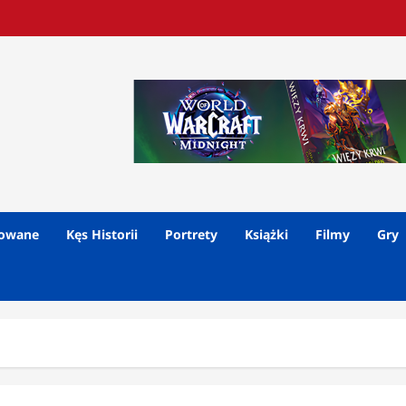
lowane
Kęs Historii
Portrety
Książki
Filmy
Gry