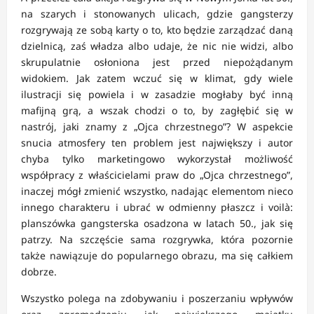
na szarych i stonowanych ulicach, gdzie gangsterzy
rozgrywają ze sobą karty o to, kto będzie zarządzać daną
dzielnicą, zaś władza albo udaje, że nic nie widzi, albo
skrupulatnie osłoniona jest przed niepożądanym
widokiem. Jak zatem wczuć się w klimat, gdy wiele
ilustracji się powiela i w zasadzie mogłaby być inną
mafijną grą, a wszak chodzi o to, by zagłębić się w
nastrój, jaki znamy z „Ojca chrzestnego”? W aspekcie
snucia atmosfery ten problem jest największy i autor
chyba tylko marketingowo wykorzystał możliwość
współpracy z właścicielami praw do „Ojca chrzestnego”,
inaczej mógł zmienić wszystko, nadając elementom nieco
innego charakteru i ubrać w odmienny płaszcz i voilà:
planszówka gangsterska osadzona w latach 50., jak się
patrzy. Na szczęście sama rozgrywka, która pozornie
także nawiązuje do popularnego obrazu, ma się całkiem
dobrze.
Wszystko polega na zdobywaniu i poszerzaniu wpływów