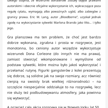
takiego stopnia, że wizerunki bohaterów zostały objęte prawami
autorskimi i obecnie oficjalne wykorzystanie ich, wykraczające poza
regułę cytatu, wymagają albo poważnych ugód, albo zabiegów z
granicy prawa. Eric M. Lang, autor „Bloodborne”, uzyskał jednak
zgodę na wykorzystanie sylwetki Marlona Brando jako Vito… i tylko
jego.
Gra planszowa ma ten problem, że choć jest bardzo
dobrze wykonana, zgrabna i prosta w rozgrywce, jest
monotonna, bo ceniony autor wszędzie wykorzystuje
wizerunek Dona Corleone (do innych nie ma prawa),
zamiast stworzyć wkomponowane i wymyślone od
podstaw sylwetki, które można było jakoś wykorzystać i
przełamać rutynę. Figurki gangsterów z kolei prezentują
się dobrze, są solidne jak na swoje rozmiary, acz również
cierpią na swoisty brak wielkiej różnorodności – na
szczęście niespecjalnie oddziałuje to na rozgrywkę, lecz
nie służy też podbudowywaniu atmosfery, jaka powinna
się wytworzyć.
A przecież cała akcja rozgrywa się w Nowym Jorku lat 50.,