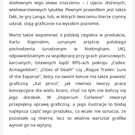
dosłownym tego słowa znaczeniu – i ujęciu złożonych,
wielowarstwowych tytułów. Pewnym prawidłem jest także
fakt, że gry Langa, lub, w których tworzeniu bierze czynny
udział, stoją graficznie na wysokim poziomie.
Warto także wspomnieć o polskiej cegiełce w produkcie,
Karlu Kopinskim, uznanym artyście polskiego
pochodzenia (urodzonym w Nottingham, UK),
odpowiedzialnym za współpracę przy grach planszowych,
karcianych, bitewnych bądź RPG-ach pokroju „Codex:
Armageddon”, „Cities of Death” czy „Rogue Trader: Lure
of the Expanse”, który na swoim koncie ma także powieść
graficzną „Kal Jerico”, jak również tworzy prace
koncepcyjne dla wielu branż, choć na tym nie kończy się
jego dorobek. W „Imperium Corleone” stworzył
przepiękną oprawę graficzną, a jego ilustracje to bodaj
najlepsza część tego produktu, co wcale nie oznacza, że
pozostałe są mierne, lecz to właśnie warsztat grafika
wynosi go na wyżyny.