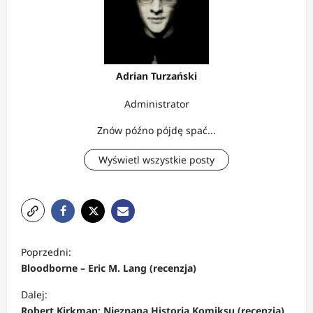
Adrian Turzański
Administrator
Znów późno pójdę spać...
Wyświetl wszystkie posty
Z
Poprzedni:
o
Bloodborne – Eric M. Lang (recenzja)
b
Dalej:
a
Robert Kirkman: Nieznana Historia Komiksu (recenzja)