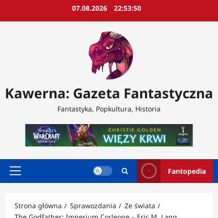
Przejdź
07.08.2026
22:53:52
do
treści
Kawerna: Gazeta Fantastyczna
Fantastyka, Popkultura, Historia
Fantopedia
Menu
główne
Strona główna
Sprawozdania
Ze świata
The Godfather: Imperium Corleone – Eric M. Lang