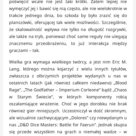
poświęcić wcale nie jest taki krótki. Zatem lepiej nie
wymęczyć jej i bawić się nią często, ale nie wielokrotnie w
trakcie jednego dnia, bo szkoda by było zrazić się do
planszówki, oferującej tak wiele możliwości. Szczególnie,
że skalowalność wpływa nie tylko na długość rozgrywki,
ale także na tryb, ponieważ choć same reguły nie ulegają
znacznemu przeobrażeniu, to już interakcja między
graczami – tak.
Wielka gra wymaga wielkiego twórcy, a jest nim Eric M.
Lang, którego można kojarzyć z wielu innych tytułów,
zwłaszcza z olbrzymich projektów wydanych u nas w
ostatnich latach (jak również całkiem niedawno) „Blood
Rage”, „The Godfather – Imperium Corleone” bądź „Chaos
w Starym Świecie”, w których komponenty robią
oszałamiające wrażenie. Choć w jego dorobku nie brak
również gier mniejszych. Uczestniczył w dość skromnym,
ale wizualnie zachwycającym „Dolores” czy niewydanym u
nas „D&D Dice Masters: Battle for Faerun”. Jednak skupia
się przede wszystkim na grach o niemałej wadze – w