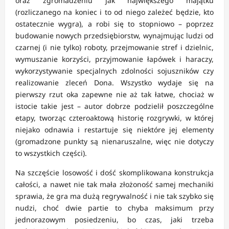
oraz zgromadzeniu jak największego majątku
(rozliczanego na koniec i to od niego zależeć będzie, kto
ostatecznie wygra), a robi się to stopniowo – poprzez
budowanie nowych przedsiębiorstw, wynajmując ludzi od
czarnej (i nie tylko) roboty, przejmowanie stref i dzielnic,
wymuszanie korzyści, przyjmowanie łapówek i haraczy,
wykorzystywanie specjalnych zdolności sojuszników czy
realizowanie zleceń Dona. Wszystko wydaje się na
pierwszy rzut oka zapewne nie aż tak łatwe, chociaż w
istocie takie jest – autor dobrze podzielił poszczególne
etapy, tworząc czteroaktową historię rozgrywki, w której
niejako odnawia i restartuje się niektóre jej elementy
(gromadzone punkty są nienaruszalne, więc nie dotyczy
to wszystkich części).
Na szczęście losowość i dość skomplikowana konstrukcja
całości, a nawet nie tak mała złożoność samej mechaniki
sprawia, że gra ma dużą regrywalność i nie tak szybko się
nudzi, choć dwie partie to chyba maksimum przy
jednorazowym posiedzeniu, bo czas, jaki trzeba