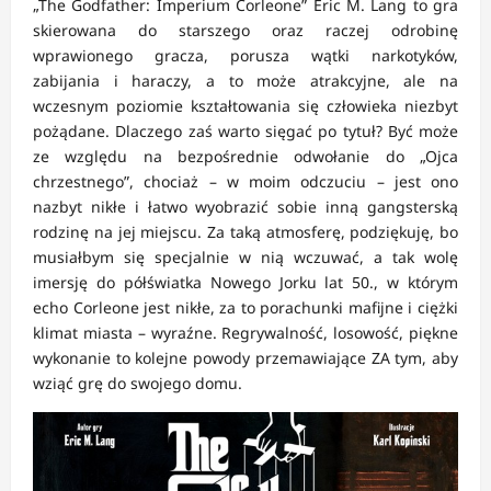
„The Godfather: Imperium Corleone” Eric M. Lang to gra
skierowana do starszego oraz raczej odrobinę
wprawionego gracza, porusza wątki narkotyków,
zabijania i haraczy, a to może atrakcyjne, ale na
wczesnym poziomie kształtowania się człowieka niezbyt
pożądane. Dlaczego zaś warto sięgać po tytuł? Być może
ze względu na bezpośrednie odwołanie do „Ojca
chrzestnego”, chociaż – w moim odczuciu – jest ono
nazbyt nikłe i łatwo wyobrazić sobie inną gangsterską
rodzinę na jej miejscu. Za taką atmosferę, podziękuję, bo
musiałbym się specjalnie w nią wczuwać, a tak wolę
imersję do półświatka Nowego Jorku lat 50., w którym
echo Corleone jest nikłe, za to porachunki mafijne i ciężki
klimat miasta – wyraźne. Regrywalność, losowość, piękne
wykonanie to kolejne powody przemawiające ZA tym, aby
wziąć grę do swojego domu.