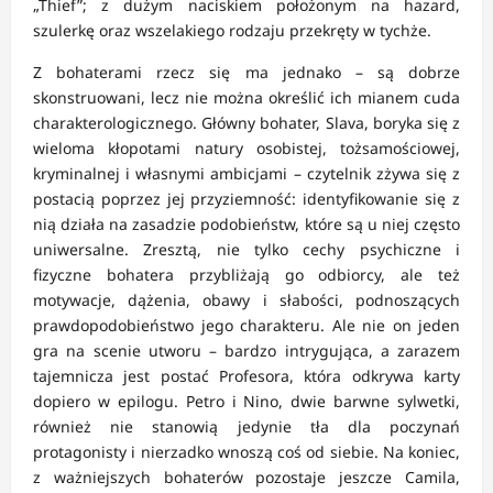
„Thief”; z dużym naciskiem położonym na hazard,
szulerkę oraz wszelakiego rodzaju przekręty w tychże.
Z bohaterami rzecz się ma jednako – są dobrze
skonstruowani, lecz nie można określić ich mianem cuda
charakterologicznego. Główny bohater, Slava, boryka się z
wieloma kłopotami natury osobistej, tożsamościowej,
kryminalnej i własnymi ambicjami – czytelnik zżywa się z
postacią poprzez jej przyziemność: identyfikowanie się z
nią działa na zasadzie podobieństw, które są u niej często
uniwersalne. Zresztą, nie tylko cechy psychiczne i
fizyczne bohatera przybliżają go odbiorcy, ale też
motywacje, dążenia, obawy i słabości, podnoszących
prawdopodobieństwo jego charakteru. Ale nie on jeden
gra na scenie utworu – bardzo intrygująca, a zarazem
tajemnicza jest postać Profesora, która odkrywa karty
dopiero w epilogu. Petro i Nino, dwie barwne sylwetki,
również nie stanowią jedynie tła dla poczynań
protagonisty i nierzadko wnoszą coś od siebie. Na koniec,
z ważniejszych bohaterów pozostaje jeszcze Camila,