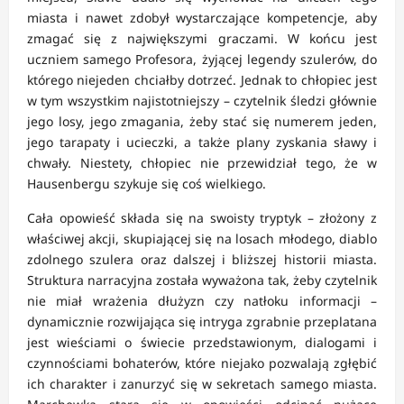
miasta i nawet zdobył wystarczające kompetencje, aby
zmagać się z największymi graczami. W końcu jest
uczniem samego Profesora, żyjącej legendy szulerów, do
którego niejeden chciałby dotrzeć. Jednak to chłopiec jest
w tym wszystkim najistotniejszy – czytelnik śledzi głównie
jego losy, jego zmagania, żeby stać się numerem jeden,
jego tarapaty i ucieczki, a także plany zyskania sławy i
chwały. Niestety, chłopiec nie przewidział tego, że w
Hausenbergu szykuje się coś wielkiego.
Cała opowieść składa się na swoisty tryptyk – złożony z
właściwej akcji, skupiającej się na losach młodego, diablo
zdolnego szulera oraz dalszej i bliższej historii miasta.
Struktura narracyjna została wyważona tak, żeby czytelnik
nie miał wrażenia dłużyzn czy natłoku informacji –
dynamicznie rozwijająca się intryga zgrabnie przeplatana
jest wieściami o świecie przedstawionym, dialogami i
czynnościami bohaterów, które niejako pozwalają zgłębić
ich charakter i zanurzyć się w sekretach samego miasta.