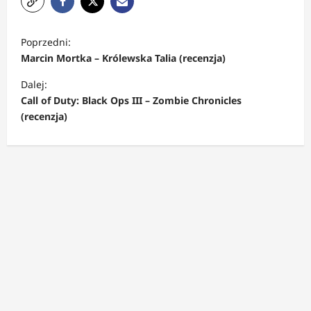
Z
Poprzedni:
o
Marcin Mortka – Królewska Talia (recenzja)
b
Dalej:
a
Call of Duty: Black Ops III – Zombie Chronicles
c
(recenzja)
z
w
p
i
s
y