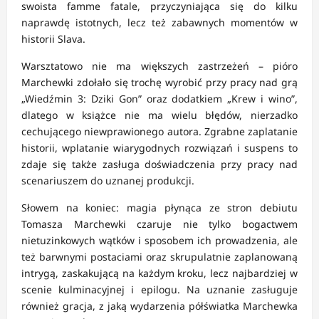
swoista famme fatale, przyczyniająca się do kilku
naprawdę istotnych, lecz też zabawnych momentów w
historii Slava.
Warsztatowo nie ma większych zastrzeżeń – pióro
Marchewki zdołało się trochę wyrobić przy pracy nad grą
„Wiedźmin 3: Dziki Gon” oraz dodatkiem „Krew i wino”,
dlatego w książce nie ma wielu błędów, nierzadko
cechującego niewprawionego autora. Zgrabne zaplatanie
historii, wplatanie wiarygodnych rozwiązań i suspens to
zdaje się także zasługa doświadczenia przy pracy nad
scenariuszem do uznanej produkcji.
Słowem na koniec: magia płynąca ze stron debiutu
Tomasza Marchewki czaruje nie tylko bogactwem
nietuzinkowych wątków i sposobem ich prowadzenia, ale
też barwnymi postaciami oraz skrupulatnie zaplanowaną
intrygą, zaskakującą na każdym kroku, lecz najbardziej w
scenie kulminacyjnej i epilogu. Na uznanie zasługuje
również gracja, z jaką wydarzenia półświatka Marchewka