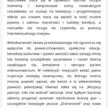
Marchewka stara się w opowieści odcinać nużące
momenty i kompresować sceny nieatrakcyjne
rozrywkowo, co rzutuje na łatwiejszy i przyjemniejszy
odbiór, acz czasem stara się wpleść w treść trudne
pytania z zakresu moralności i ludzkiej kondycji, a
nierzadko też mruga do czytelnika za pomocą
intertekstualnego motywu.
Wielobarwność świata przedstawionego nie ogranicza się
wyłącznie do powierzchowności, społeczne relacje,
konteksty kulturowe i system wartości także zostają mniej
lub bardziej szczegółowo zarysowane i razem tworzą
zazębiające się, kompletne i tętniące życiem
mikrouniwersum. W niektórych miejscach widać jawne
inspiracje estetyką steampunku, do którego można
zresztą powieść wpisać, ale kanon à la wiktoriańskiej
powieści pikarejskiej również lekko się na „Wszyscy
patrzyli, nikt nie widział” odcisnął, choć byłbym bardziej
skłonny przypisać autorowi natchnienie branżą gier –
szczególnie nieostygłe jeszcze „Dishonored” oraz nowe