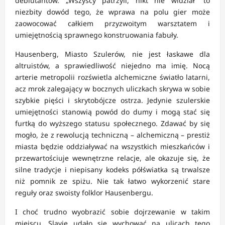
debiutantów. „Wszyscy patrzyli, nikt nie widział” to
niezbity dowód tego, że wprawa na polu gier może
zaowocować całkiem przyzwoitym warsztatem i
umiejętnością sprawnego konstruowania fabuły.
Hausenberg, Miasto Szulerów, nie jest łaskawe dla
altruistów, a sprawiedliwość niejedno ma imię. Nocą
arterie metropolii rozświetla alchemiczne światło latarni,
acz mrok zalegający w bocznych uliczkach skrywa w sobie
szybkie pięści i skrytobójcze ostrza. Jedynie szulerskie
umiejętności stanowią powód do dumy i mogą stać się
furtką do wyższego statusu społecznego. Zdawać by się
mogło, że z rewolucją techniczną – alchemiczną – prestiż
miasta będzie oddziaływać na wszystkich mieszkańców i
przewartościuje wewnętrzne relacje, ale okazuje się, że
silne tradycje i niepisany kodeks półświatka są trwalsze
niż pomnik ze spiżu. Nie tak łatwo wykorzenić stare
reguły oraz swoisty folklor Hausenbergu.
I choć trudno wyobrazić sobie dojrzewanie w takim
miejscu, Slavie udało się wychować na ulicach tego