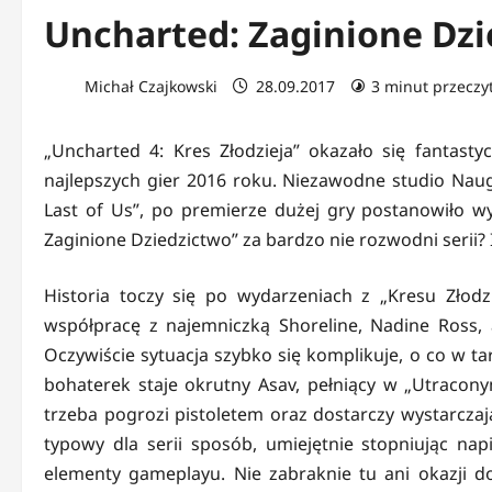
Uncharted: Zaginione Dzi
Michał Czajkowski
28.09.2017
3 minut przeczy
„Uncharted 4: Kres Złodzieja” okazało się fantas
najlepszych gier 2016 roku. Niezawodne studio Nau
Last of Us”, po premierze dużej gry postanowiło w
Zaginione Dziedzictwo” za bardzo nie rozwodni serii? 
Historia toczy się po wydarzeniach z „Kresu Złodz
współpracę z najemniczką Shoreline, Nadine Ross, a
Oczywiście sytuacja szybko się komplikuje, o co w 
bohaterek staje okrutny Asav, pełniący w „Utracony
trzeba pogrozi pistoletem oraz dostarczy wystarczaj
typowy dla serii sposób, umiejętnie stopniując nap
elementy gameplayu. Nie zabraknie tu ani okazji d