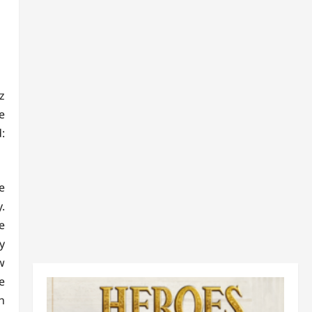
z
e
:
e
.
e
y
w
e
h