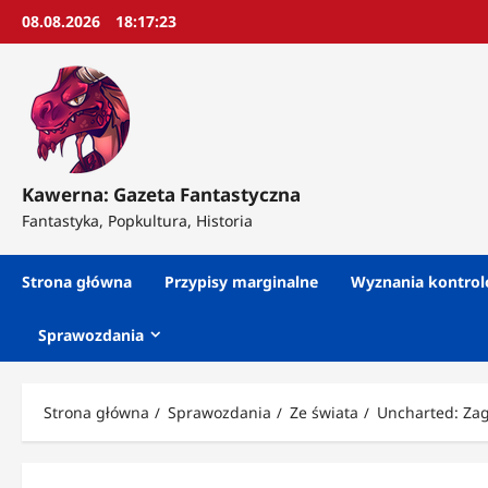
Przejdź
08.08.2026
18:17:25
do
treści
Kawerna: Gazeta Fantastyczna
Fantastyka, Popkultura, Historia
Strona główna
Przypisy marginalne
Wyznania kontro
Sprawozdania
Strona główna
Sprawozdania
Ze świata
Uncharted: Zag