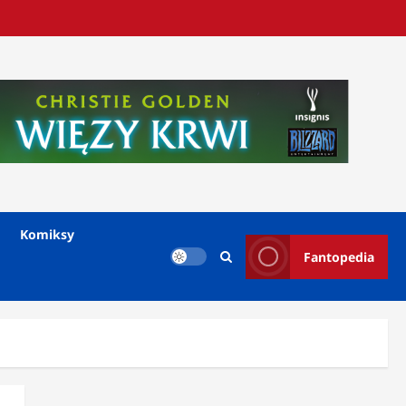
Komiksy
Fantopedia