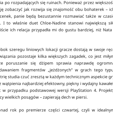
nia po rozpadających się ruinach. Ponieważ przez większoś
ję zobaczyć jak rozwija się znajomość obu bohaterek – ic
cenek, panie będą bezustannie rozmawiać także w czasi
i. I to właśnie duet Chloe-Nadine stanowi największą sił
ście ich relacja przypadła mi do gustu bardziej, niż Nata 
obok szeregu liniowych lokacji gracze dostają w swoje ręc
wiązania pozostaje kilka większych zagadek, co jest miły
 że poruszanie się dżipem sprawia naprawdę ogromn
odawaniem fragmentów „jeżdżonych” w grach tego typu
trię studia czuć zresztą w każdym technicznym aspekcie gr
ez wątpienia najbardziej efektowny, piękny i wydajny kawałe
et w przypadku podstawowej wersji PlayStation 4. Projekt
cy wielkich posągów – zapierają dech w piersi.
onad rok po premierze części czwartej, czyli w idealny