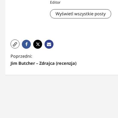
Editor
Wyświetl wszystkie posty
Z
Poprzedni:
Jim Butcher – Zdrajca (recenzja)
o
b
a
c
z
w