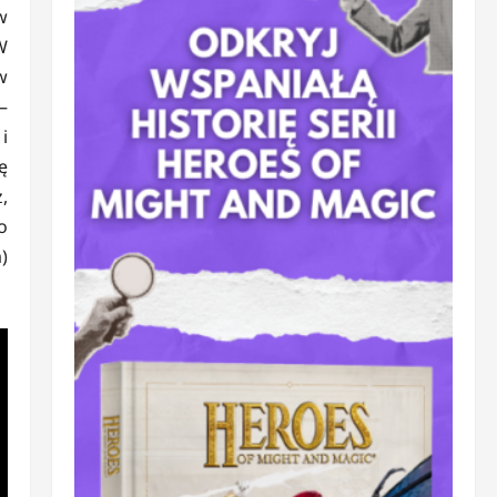
w
W
w
–
i
ę
,
o
)