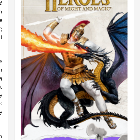
ć
h
e
ę
i
e
m
ą
,
y
k
y
m