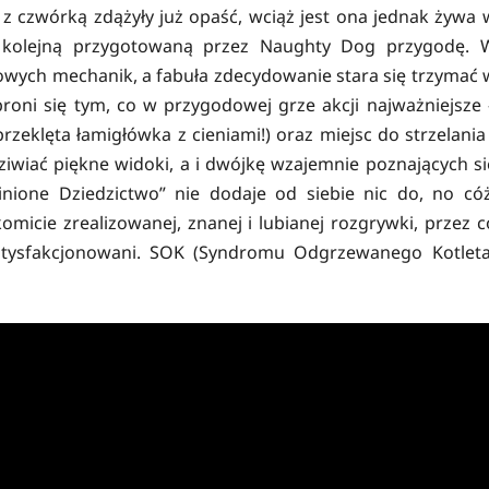
z czwórką zdążyły już opaść, wciąż jest ona jednak żywa 
w kolejną przygotowaną przez Naughty Dog przygodę. 
wych mechanik, a fabuła zdecydowanie stara się trzymać 
broni się tym, co w przygodowej grze akcji najważniejsze 
eklęta łamigłówka z cieniami!) oraz miejsc do strzelania 
ziwiać piękne widoki, a i dwójkę wzajemnie poznających si
nione Dziedzictwo” nie dodaje od siebie nic do, no cóż
micie zrealizowanej, znanej i lubianej rozgrywki, przez c
satysfakcjonowani. SOK (Syndromu Odgrzewanego Kotleta