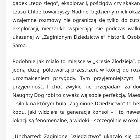
gadek „tego złego”, eksploracji, pościgów czy skaka
czasu Chloe towarzyszy Nadine, będziemy mieli okaz
wzajemne rozmowy nie ograniczą się tylko do cuts
eksploracji, nierzadko wspierając się podczas walk
ukazanej w „Zaginionym Dziedzictwie” historii. Osobi
Sama.
Podobnie jak miało to miejsce w „Kresie Złodzieja”, 
jedną dużą, półotwartą przestrzeń, w której do roz
urozmaiceniem przygody. Tym przyjemniejszym,
przyjemność. I choć zwykle nie przepadam za d
Naughty Dog robi to z właściwą sobie perfekcją. Maes
– silnik na którym hula „Zaginione Dziedzictwo” to b
kodu, jaki widziała ta generacja konsol – i to naw
lokacji są fenomenalne, a widoki – szczególnie w okoli
„Uncharted: Zaginione Dziedzictwo” ukazało się p