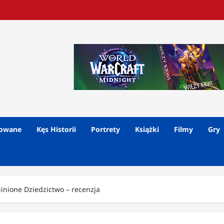
lowane
Kęs Historii
Portrety
Książki
Filmy
Gry
inione Dziedzictwo – recenzja