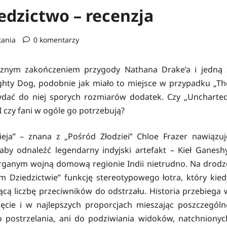
edzictwo – recenzja
tania
0 komentarzy
tycznym zakończeniem przygody Nathana Drake’a i jedną 
ghty Dog, podobnie jak miało to miejsce w przypadku „Th
ydać do niej sporych rozmiarów dodatek. Czy „Uncharted
I czy fani w ogóle go potrzebują?
ieja” – znana z „Pośród Złodziei” Chloe Frazer nawiązuj
by odnaleźć legendarny indyjski artefakt – Kieł Ganeshy
targanym wojną domową regionie Indii nietrudno. Na drodz
m Dziedzictwie” funkcję stereotypowego łotra, który kied
ącą liczbę przeciwników do odstrzału. Historia przebiega 
ięcie i w najlepszych proporcjach mieszając poszczególn
o postrzelania, ani do podziwiania widoków, natchnionyc