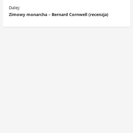
b
Dalej:
a
Zimowy monarcha – Bernard Cornwell (recenzja)
c
z
w
p
i
s
y