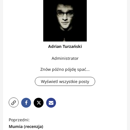
Adrian Turzański
Administrator
Znów późno pójdę spać...
Wyświetl wszystkie posty
Z
Poprzedni:
o
Mumia (recenzja)