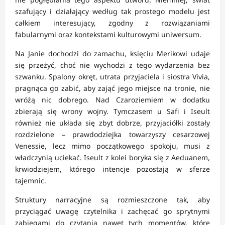
szafujący i działający według tak prostego modelu jest
całkiem interesujący, zgodny z rozwiązaniami
fabularnymi oraz kontekstami kulturowymi uniwersum.
Na Janie dochodzi do zamachu, księciu Merikowi udaje
się przeżyć, choć nie wychodzi z tego wydarzenia bez
szwanku. Spalony okręt, utrata przyjaciela i siostra Vivia,
pragnąca go zabić, aby zająć jego miejsce na tronie, nie
wróżą nic dobrego. Nad Czaroziemiem w dodatku
zbierają się wrony wojny. Tymczasem u Safi i Iseult
również nie układa się zbyt dobrze, przyjaciółki zostały
rozdzielone – prawdodziejka towarzyszy cesarzowej
Venessie, lecz mimo początkowego spokoju, musi z
władczynią uciekać. Iseult z kolei boryka się z Aeduanem,
krwiodziejem, którego intencje pozostają w sferze
tajemnic.
Struktury narracyjne są rozmieszczone tak, aby
przyciągać uwagę czytelnika i zachęcać go sprytnymi
zabiegami do czytania nawet tych momentów, które