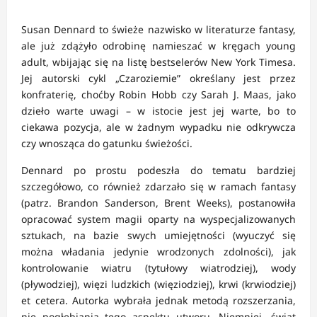
Susan Dennard to świeże nazwisko w literaturze fantasy,
ale już zdążyło odrobinę namieszać w kręgach young
adult, wbijając się na listę bestselerów New York Timesa.
Jej autorski cykl „Czaroziemie” określany jest przez
konfraterię, choćby Robin Hobb czy Sarah J. Maas, jako
dzieło warte uwagi – w istocie jest jej warte, bo to
ciekawa pozycja, ale w żadnym wypadku nie odkrywcza
czy wnosząca do gatunku świeżości.
Dennard po prostu podeszła do tematu bardziej
szczegółowo, co również zdarzało się w ramach fantasy
(patrz. Brandon Sanderson, Brent Weeks), postanowiła
opracować system magii oparty na wyspecjalizowanych
sztukach, na bazie swych umiejętności (wyuczyć się
można władania jedynie wrodzonych zdolności), jak
kontrolowanie wiatru (tytułowy wiatrodziej), wody
(pływodziej), więzi ludzkich (więziodziej), krwi (krwiodziej)
et cetera. Autorka wybrała jednak metodą rozszerzania,
nie pogłębiania tego aspektu utworu. Niemniej, świat