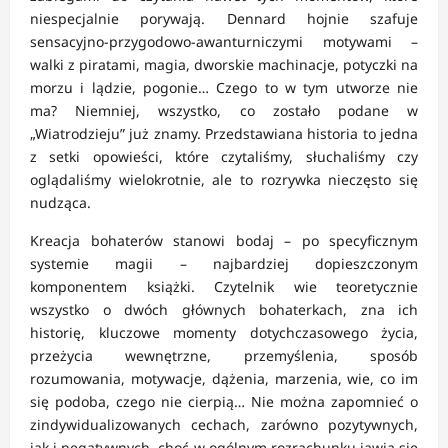
niespecjalnie porywają. Dennard hojnie szafuje
sensacyjno-przygodowo-awanturniczymi motywami –
walki z piratami, magia, dworskie machinacje, potyczki na
morzu i lądzie, pogonie… Czego to w tym utworze nie
ma? Niemniej, wszystko, co zostało podane w
„Wiatrodzieju” już znamy. Przedstawiana historia to jedna
z setki opowieści, które czytaliśmy, słuchaliśmy czy
oglądaliśmy wielokrotnie, ale to rozrywka nieczęsto się
nudząca.
Kreacja bohaterów stanowi bodaj – po specyficznym
systemie magii – najbardziej dopieszczonym
komponentem książki. Czytelnik wie teoretycznie
wszystko o dwóch głównych bohaterkach, zna ich
historię, kluczowe momenty dotychczasowego życia,
przeżycia wewnętrzne, przemyślenia, sposób
rozumowania, motywacje, dążenia, marzenia, wie, co im
się podoba, czego nie cierpią… Nie można zapomnieć o
zindywidualizowanych cechach, zarówno pozytywnych,
jak i negatywnych, choć w ogólnym rozrachunku jawią się