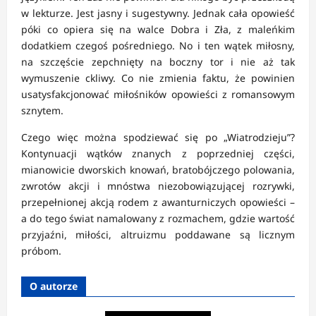
w lekturze. Jest jasny i sugestywny. Jednak cała opowieść
póki co opiera się na walce Dobra i Zła, z maleńkim
dodatkiem czegoś pośredniego. No i ten wątek miłosny,
na szczęście zepchnięty na boczny tor i nie aż tak
wymuszenie ckliwy. Co nie zmienia faktu, że powinien
usatysfakcjonować miłośników opowieści z romansowym
sznytem.
Czego więc można spodziewać się po „Wiatrodzieju”?
Kontynuacji wątków znanych z poprzedniej części,
mianowicie dworskich knowań, bratobójczego polowania,
zwrotów akcji i mnóstwa niezobowiązującej rozrywki,
przepełnionej akcją rodem z awanturniczych opowieści –
a do tego świat namalowany z rozmachem, gdzie wartość
przyjaźni, miłości, altruizmu poddawane są licznym
próbom.
O autorze