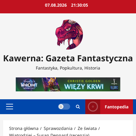
Przejdź
07.08.2026
21:30:07
do
treści
Kawerna: Gazeta Fantastyczna
Fantastyka, Popkultura, Historia
Fantopedia
Menu
główne
Strona główna
Sprawozdania
Ze świata
Wiatrodziej – Susan Dennard (recenzja)