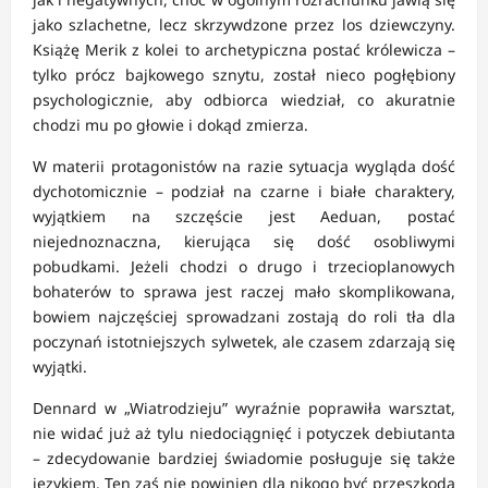
jako szlachetne, lecz skrzywdzone przez los dziewczyny.
Książę Merik z kolei to archetypiczna postać królewicza –
tylko prócz bajkowego sznytu, został nieco pogłębiony
psychologicznie, aby odbiorca wiedział, co akuratnie
chodzi mu po głowie i dokąd zmierza.
W materii protagonistów na razie sytuacja wygląda dość
dychotomicznie – podział na czarne i białe charaktery,
wyjątkiem na szczęście jest Aeduan, postać
niejednoznaczna, kierująca się dość osobliwymi
pobudkami. Jeżeli chodzi o drugo i trzecioplanowych
bohaterów to sprawa jest raczej mało skomplikowana,
bowiem najczęściej sprowadzani zostają do roli tła dla
poczynań istotniejszych sylwetek, ale czasem zdarzają się
wyjątki.
Dennard w „Wiatrodzieju” wyraźnie poprawiła warsztat,
nie widać już aż tylu niedociągnięć i potyczek debiutanta
– zdecydowanie bardziej świadomie posługuje się także
językiem. Ten zaś nie powinien dla nikogo być przeszkodą