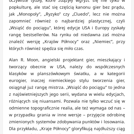
oczywiste tytuły, które zdążyły wgryźć się nie tylko w
popkulturę, ale stać się częścią kanonu gier bez prądu,
jak „Monopoly”, „Ryzyko” czy „Cluedo”, lecz nie można
zapomnieć również o najbardziej plastycznej, czyli
„Wsiąść do pociągu”, której edycje USA i Europy zyskały
rangę bestsellerów. Na rynku od niedawna zaś można
znaleźć wersję „Krajów Północy” oraz „Niemiec”, przy
których również spędza się miło czas.
Alan R. Moon, angielski projektant gier, mieszkający i
tworzący obecnie w USA, należy do współczesnych
klasyków w planszówkowym światku, a w kategorii
eurogier, inaczej niemieckiego stylu tworzenia gier,
osiągnął już rangę mistrza. „Wsiąść do pociągu” to jedna
z najświetniejszych jego serii, wydana w wielu edycjach,
różniących się niuansami. Pozwala nie tylko wczuć się w
odmienne topograficznie realia, ale też wymaga od nas –
w przypadku grania w inne wersje – przyjęcie odrobinę
zmienionych systemów zdobywania punktów i losowania.
Dla przykładu, „Kraje Północy” gloryfikują najdłuższy ciąg