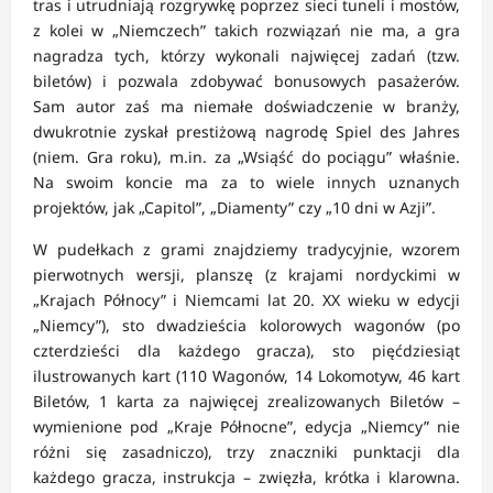
tras i utrudniają rozgrywkę poprzez sieci tuneli i mostów,
z kolei w „Niemczech” takich rozwiązań nie ma, a gra
nagradza tych, którzy wykonali najwięcej zadań (tzw.
biletów) i pozwala zdobywać bonusowych pasażerów.
Sam autor zaś ma niemałe doświadczenie w branży,
dwukrotnie zyskał prestiżową nagrodę Spiel des Jahres
(niem. Gra roku), m.in. za „Wsiąść do pociągu” właśnie.
Na swoim koncie ma za to wiele innych uznanych
projektów, jak „Capitol”, „Diamenty” czy „10 dni w Azji”.
W pudełkach z grami znajdziemy tradycyjnie, wzorem
pierwotnych wersji, planszę (z krajami nordyckimi w
„Krajach Północy” i Niemcami lat 20. XX wieku w edycji
„Niemcy”), sto dwadzieścia kolorowych wagonów (po
czterdzieści dla każdego gracza), sto pięćdziesiąt
ilustrowanych kart (110 Wagonów, 14 Lokomotyw, 46 kart
Biletów, 1 karta za najwięcej zrealizowanych Biletów –
wymienione pod „Kraje Północne”, edycja „Niemcy” nie
różni się zasadniczo), trzy znaczniki punktacji dla
każdego gracza, instrukcja – zwięzła, krótka i klarowna.