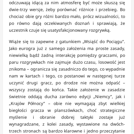
odczuwają idącą za nim atmosferę być może skuszą się
dwie-trzy wersje, żeby porównać różnice i przebieg. Bo
chociaż obie gry różni bardzo mało, prócz wizualności, to
po równo dają oczekiwanych doznań i sprawiają, że
uczestnik czuje się usatysfakcjonowany rozgrywką.
Wiąże się to zapewne z gatunkiem „Wsiąść do Pociągu”.
Jako eurogra już z samego założenia ma proste zasady,
niewielką bądź żadną interakcję pomiędzy graczami, po
paru rozgrywkach nie zajmuje dużo czasu, losowość jest
znikoma – ogranicza się zasadniczo do tego, co wypadnie
nam w kartach i tego, co postanowi w następnej turze
uczynić drugi gracz, po drodze nie można odpaść –
wszyscy zostają do końca. Takie założenie w zasadzie
świetnie oddają ducha zarówno edycji „Niemcy”, jak i
„Krajów Północy” – obie nie wymagają zbyt wielkiej
biegłości gracza w planszówkach, choć strategiczne
myślenie i obranie dobrej taktyki zostaje już
wynagradzane, z kolei zasady, wystawione na dwóch-
trzech stronach są bardzo klarowne i jedno przeczytanie