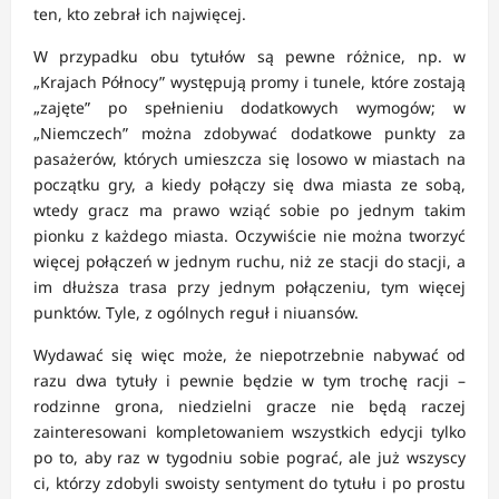
ten, kto zebrał ich najwięcej.
W przypadku obu tytułów są pewne różnice, np. w
„Krajach Północy” występują promy i tunele, które zostają
„zajęte” po spełnieniu dodatkowych wymogów; w
„Niemczech” można zdobywać dodatkowe punkty za
pasażerów, których umieszcza się losowo w miastach na
początku gry, a kiedy połączy się dwa miasta ze sobą,
wtedy gracz ma prawo wziąć sobie po jednym takim
pionku z każdego miasta. Oczywiście nie można tworzyć
więcej połączeń w jednym ruchu, niż ze stacji do stacji, a
im dłuższa trasa przy jednym połączeniu, tym więcej
punktów. Tyle, z ogólnych reguł i niuansów.
Wydawać się więc może, że niepotrzebnie nabywać od
razu dwa tytuły i pewnie będzie w tym trochę racji –
rodzinne grona, niedzielni gracze nie będą raczej
zainteresowani kompletowaniem wszystkich edycji tylko
po to, aby raz w tygodniu sobie pograć, ale już wszyscy
ci, którzy zdobyli swoisty sentyment do tytułu i po prostu