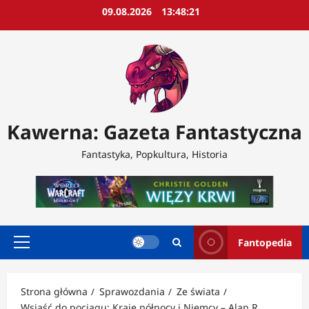
Przejdź
09.08.2026
13:48:23
do
treści
Kawerna: Gazeta Fantastyczna
Fantastyka, Popkultura, Historia
Fantopedia
Menu
główne
Strona główna
Sprawozdania
Ze świata
Wsiąść do pociągu: Kraje północy i Niemcy – Alan R.