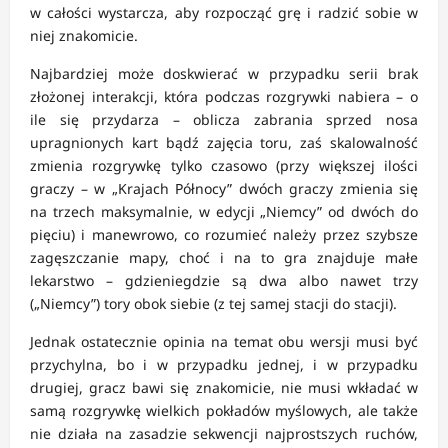
w całości wystarcza, aby rozpocząć grę i radzić sobie w
niej znakomicie.
Najbardziej może doskwierać w przypadku serii brak
złożonej interakcji, która podczas rozgrywki nabiera – o
ile się przydarza – oblicza zabrania sprzed nosa
upragnionych kart bądź zajęcia toru, zaś skalowalność
zmienia rozgrywkę tylko czasowo (przy większej ilości
graczy – w „Krajach Północy” dwóch graczy zmienia się
na trzech maksymalnie, w edycji „Niemcy” od dwóch do
pięciu) i manewrowo, co rozumieć należy przez szybsze
zagęszczanie mapy, choć i na to gra znajduje małe
lekarstwo – gdzieniegdzie są dwa albo nawet trzy
(„Niemcy”) tory obok siebie (z tej samej stacji do stacji).
Jednak ostatecznie opinia na temat obu wersji musi być
przychylna, bo i w przypadku jednej, i w przypadku
drugiej, gracz bawi się znakomicie, nie musi wkładać w
samą rozgrywkę wielkich pokładów myślowych, ale także
nie działa na zasadzie sekwencji najprostszych ruchów,