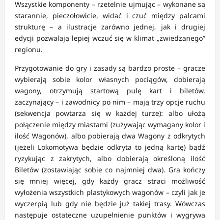
Wszystkie komponenty – rzetelnie ujmując – wykonane są
starannie, pieczołowicie, widać i czuć między palcami
strukturę – a ilustracje zarówno jednej, jak i drugiej
edycji pozwalają lepiej wczuć się w klimat „zwiedzanego”
regionu.
Przygotowanie do gry i zasady są bardzo proste – gracze
wybierają sobie kolor własnych pociągów, dobierają
wagony, otrzymują startową pulę kart i biletów,
zaczynający – i zawodnicy po nim – mają trzy opcje ruchu
(sekwencja powtarza się w każdej turze): albo ułożą
połączenie między miastami (zużywając wymagany kolor i
ilość Wagonów), albo pobierają dwa Wagony z odkrytych
(jeżeli Lokomotywa będzie odkryta to jedną kartę) bądź
ryzykując z zakrytych, albo dobierają określoną ilość
Biletów (zostawiając sobie co najmniej dwa). Gra kończy
się mniej więcej, gdy każdy gracz straci możliwość
wyłożenia wszystkich plastykowych wagonów – czyli jak je
wyczerpią lub gdy nie będzie już takiej trasy. Wówczas
następuje ostateczne uzupełnienie punktów i wygrywa