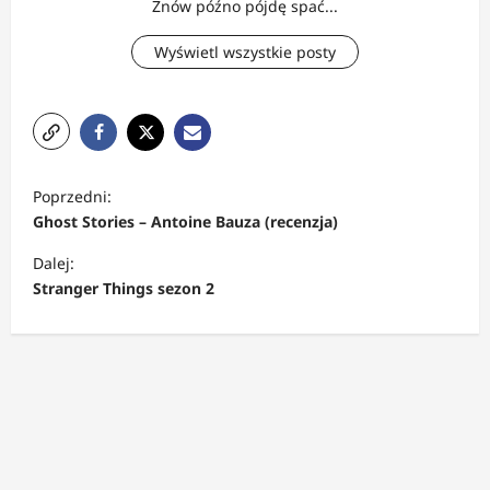
Znów późno pójdę spać...
Wyświetl wszystkie posty
Z
Poprzedni:
o
Ghost Stories – Antoine Bauza (recenzja)
b
Dalej:
a
Stranger Things sezon 2
c
z
w
p
i
s