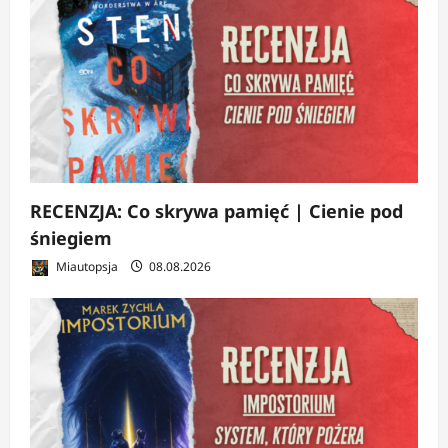
RECENZJA: Co skrywa pamięć | Cienie pod
śniegiem
Miautopsja
08.08.2026