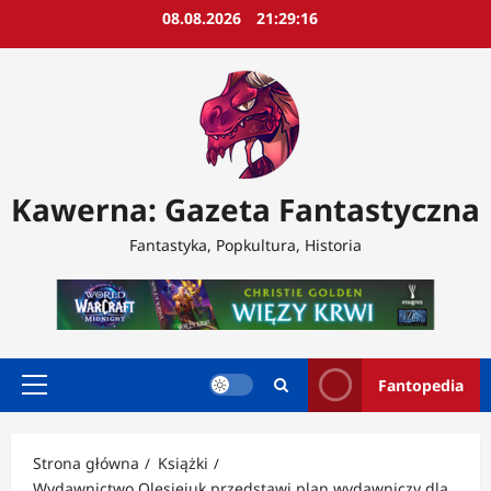
Przejdź
08.08.2026
21:29:18
do
treści
Kawerna: Gazeta Fantastyczna
Fantastyka, Popkultura, Historia
Fantopedia
Menu
główne
Strona główna
Książki
Wydawnictwo Olesiejuk przedstawi plan wydawniczy dla