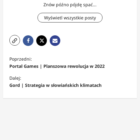
Znów późno pójdę spać...
Wyświetl wszystkie posty
Z
Poprzedni:
o
Portal Games | Planszowa rewolucja w 2022
b
Dalej:
a
Gord | Strategia w słowiańskich klimatach
c
z
w
p
i