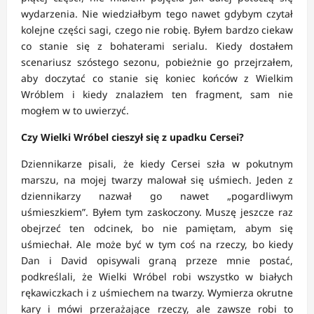
wydarzenia. Nie wiedziałbym tego nawet gdybym czytał
kolejne części sagi, czego nie robię. Byłem bardzo ciekaw
co stanie się z bohaterami serialu. Kiedy dostałem
scenariusz szóstego sezonu, pobieżnie go przejrzałem,
aby doczytać co stanie się koniec końców z Wielkim
Wróblem i kiedy znalazłem ten fragment, sam nie
mogłem w to uwierzyć.
Czy Wielki Wróbel cieszył się z upadku Cersei?
Dziennikarze pisali, że kiedy Cersei szła w pokutnym
marszu, na mojej twarzy malował się uśmiech. Jeden z
dziennikarzy nazwał go nawet „pogardliwym
uśmieszkiem”. Byłem tym zaskoczony. Muszę jeszcze raz
obejrzeć ten odcinek, bo nie pamiętam, abym się
uśmiechał. Ale może być w tym coś na rzeczy, bo kiedy
Dan i David opisywali graną przeze mnie postać,
podkreślali, że Wielki Wróbel robi wszystko w białych
rękawiczkach i z uśmiechem na twarzy. Wymierza okrutne
kary i mówi przerażające rzeczy, ale zawsze robi to