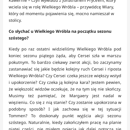
Kawernie – czyli wywiadu z Jonathanem Pryce’em, który
wciela się w rolę Wielkiego Wróbla – przywódcę Wiary,
który od momentu pojawienia się, mocno namieszał w
stolicy.
Co słychać u Wielkiego Wróbla na początku sezonu
szóstego?
Kiedy po raz ostatni widzieliśmy Wielkiego Wróbla pod
koniec sezonu piątego żąda, aby Cersei szła w marszu
pokutnym. To bardzo ciekawy zwrot akcji, bo zaczynamy
zastanawiać się jakie będzie kolejny ruch Cersei i riposta
Wielkiego Wróbla? Czy Cersei czeka jeszcze większy wstyd
i upokorzenie? Czy czeka ją kolejna kara? Jestem pewien,
że większość widzów oczekuje, że na tym się nie skończy.
Musimy też pamiętać, że Margaery jest nadal w
więzieniu. Co się z nią stanie? Czy zostanie upokorzona w
podobny sposób? I jak zachowa się w tej sytuacji
Tommen? To doskonały punkt wyjścia akcji sezonu
szóstego. Naturalnie, kiedy zakończyłem pracę na planie
piątej części, nie miałem pojęcia jak dalej potoczą się