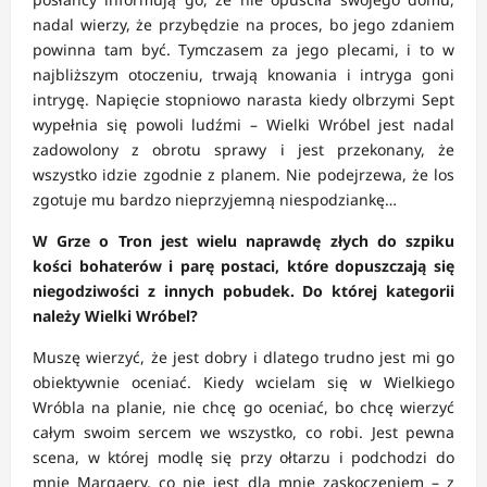
nadal wierzy, że przybędzie na proces, bo jego zdaniem
powinna tam być. Tymczasem za jego plecami, i to w
najbliższym otoczeniu, trwają knowania i intryga goni
intrygę. Napięcie stopniowo narasta kiedy olbrzymi Sept
wypełnia się powoli ludźmi – Wielki Wróbel jest nadal
zadowolony z obrotu sprawy i jest przekonany, że
wszystko idzie zgodnie z planem. Nie podejrzewa, że los
zgotuje mu bardzo nieprzyjemną niespodziankę…
W Grze o Tron jest wielu naprawdę złych do szpiku
kości bohaterów i parę postaci, które dopuszczają się
niegodziwości z innych pobudek. Do której kategorii
należy Wielki Wróbel?
Muszę wierzyć, że jest dobry i dlatego trudno jest mi go
obiektywnie oceniać. Kiedy wcielam się w Wielkiego
Wróbla na planie, nie chcę go oceniać, bo chcę wierzyć
całym swoim sercem we wszystko, co robi. Jest pewna
scena, w której modlę się przy ołtarzu i podchodzi do
mnie Margaery, co nie jest dla mnie zaskoczeniem – z