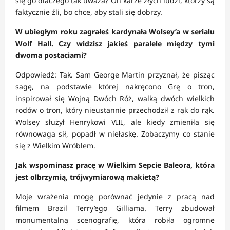
się go dlaczego tak uważa? On karze złych ludzi, którzy są
faktycznie źli, bo chce, aby stali się dobrzy.
W ubiegłym roku zagrałeś kardynała Wolsey’a w serialu
Wolf Hall. Czy widzisz jakieś paralele między tymi
dwoma postaciami?
Odpowiedź: Tak. Sam George Martin przyznał, że pisząc
sagę, na podstawie której nakręcono Grę o tron,
inspirował się Wojną Dwóch Róż, walką dwóch wielkich
rodów o tron, który nieustannie przechodził z rąk do rąk.
Wolsey służył Henrykowi VIII, ale kiedy zmieniła się
równowaga sił, popadł w niełaskę. Zobaczymy co stanie
się z Wielkim Wróblem.
Jak wspominasz pracę w Wielkim Sepcie Baleora, która
jest olbrzymią, trójwymiarową makietą?
Moje wrażenia mogę porównać jedynie z pracą nad
filmem Brazil Terry’ego Gilliama. Terry zbudował
monumentalną scenografię, która robiła ogromne