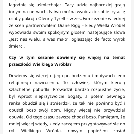
łagodnie się uśmiechając. Tacy ludzie najbardziej grają
innym na nerwach. Łatwo można wyobrazić sobie irytację
osoby pokroju Olenny Tyrell – w zeszłym sezonie w jednej
ze scen partnerowałem Diane Rigg – kiedy Wielki Wróbel
wypowiada swoim spokojnym głosem następujące słowa
„Jest nas wielu, a was mało”, ogłaszając de facto wyrok
śmierci.
Czy w tym sezonie dowiemy się więcej na temat
przeszłości Wielkiego Wróbla?
Dowiemy się więcej o jego pochodzeniu i motywach jego
religijnego nawrócenia. To człowiek, którym kierują
szlachetne pobudki. Prowadził bardzo rozpustne życie,
był wprost nieprzyzwoicie bogaty, a potem pewnego
ranka obudził się i stwierdził, że tak nie powinno być i
opuścił boso swój dom. Nigdy więcej nie przywdział
obuwia. Od tego czasu zawsze chodzi boso. Pamiętam, że
mniej więcej wtedy, kiedy zacząłem przygotowywać się do
roli Wielkiego Wróbla, nowym papieżem został