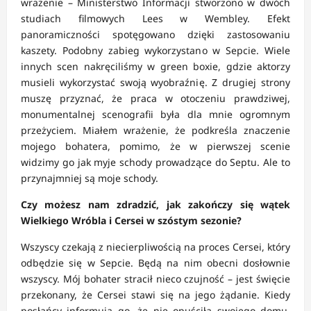
wrażenie – Ministerstwo Informacji stworzono w dwóch
studiach filmowych Lees w Wembley. Efekt
panoramiczności spotęgowano dzięki zastosowaniu
kaszety. Podobny zabieg wykorzystano w Sepcie. Wiele
innych scen nakręciliśmy w green boxie, gdzie aktorzy
musieli wykorzystać swoją wyobraźnię. Z drugiej strony
muszę przyznać, że praca w otoczeniu prawdziwej,
monumentalnej scenografii była dla mnie ogromnym
przeżyciem. Miałem wrażenie, że podkreśla znaczenie
mojego bohatera, pomimo, że w pierwszej scenie
widzimy go jak myje schody prowadzące do Septu. Ale to
przynajmniej są moje schody.
Czy możesz nam zdradzić, jak zakończy się wątek
Wielkiego Wróbla i Cersei w szóstym sezonie?
Wszyscy czekają z niecierpliwością na proces Cersei, który
odbędzie się w Sepcie. Będą na nim obecni dosłownie
wszyscy. Mój bohater stracił nieco czujność – jest święcie
przekonany, że Cersei stawi się na jego żądanie. Kiedy
posłańcy informują go, że nie opuściła swojego domu,