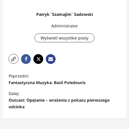
Patryk `Szamajim` Sadowski
Administrator
Wyświetl wszystkie posty
Z
Poprzedni:
o
Fantastyczna Muzyka: Basil Poledouris
b
Dalej:
a
Outcast: Opętanie – wrażenia z pokazu pierwszego
c
odcinka
z
w