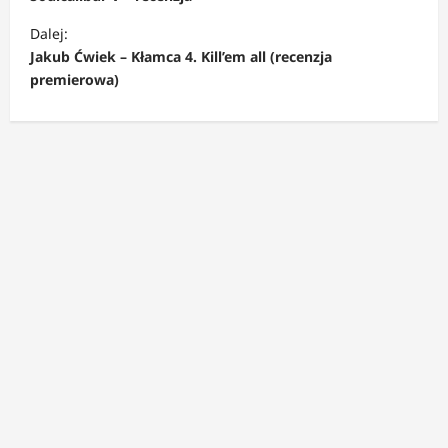
b
Dalej:
a
Jakub Ćwiek – Kłamca 4. Kill’em all (recenzja
c
premierowa)
z
w
p
i
s
y