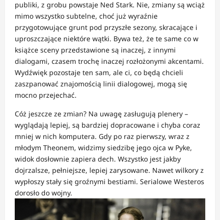
publiki, z grobu powstaje Ned Stark. Nie, zmiany są wciąż
mimo wszystko subtelne, choć już wyraźnie
przygotowujące grunt pod przyszłe sezony, skracające i
uproszczające niektóre wątki. Bywa też, że te same co w
książce sceny przedstawione są inaczej, z innymi
dialogami, czasem trochę inaczej rozłożonymi akcentami.
Wydźwięk pozostaje ten sam, ale ci, co będą chcieli
zaszpanować znajomością linii dialogowej, mogą się
mocno przejechać.
Cóż jeszcze ze zmian? Na uwagę zasługują plenery –
wyglądają lepiej, są bardziej dopracowane i chyba coraz
mniej w nich komputera. Gdy po raz pierwszy, wraz z
młodym Theonem, widzimy siedzibę jego ojca w Pyke,
widok dosłownie zapiera dech. Wszystko jest jakby
dojrzalsze, pełniejsze, lepiej zarysowane. Nawet wilkory z
wypłoszy stały się groźnymi bestiami. Serialowe Westeros
dorosło do wojny.