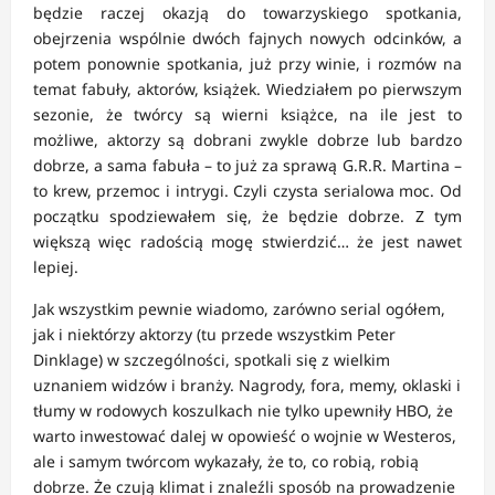
będzie raczej okazją do towarzyskiego spotkania,
obejrzenia wspólnie dwóch fajnych nowych odcinków, a
potem ponownie spotkania, już przy winie, i rozmów na
temat fabuły, aktorów, książek. Wiedziałem po pierwszym
sezonie, że twórcy są wierni książce, na ile jest to
możliwe, aktorzy są dobrani zwykle dobrze lub bardzo
dobrze, a sama fabuła – to już za sprawą G.R.R. Martina –
to krew, przemoc i intrygi. Czyli czysta serialowa moc. Od
początku spodziewałem się, że będzie dobrze. Z tym
większą więc radością mogę stwierdzić… że jest nawet
lepiej.
Jak wszystkim pewnie wiadomo, zarówno serial ogółem,
jak i niektórzy aktorzy (tu przede wszystkim Peter
Dinklage) w szczególności, spotkali się z wielkim
uznaniem widzów i branży. Nagrody, fora, memy, oklaski i
tłumy w rodowych koszulkach nie tylko upewniły HBO, że
warto inwestować dalej w opowieść o wojnie w Westeros,
ale i samym twórcom wykazały, że to, co robią, robią
dobrze. Że czują klimat i znaleźli sposób na prowadzenie