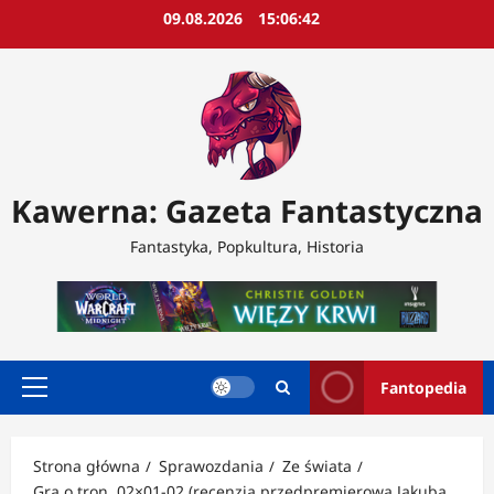
Przejdź
09.08.2026
15:06:44
do
treści
Kawerna: Gazeta Fantastyczna
Fantastyka, Popkultura, Historia
Fantopedia
Menu
główne
Strona główna
Sprawozdania
Ze świata
Gra o tron, 02×01-02 (recenzja przedpremierowa Jakuba