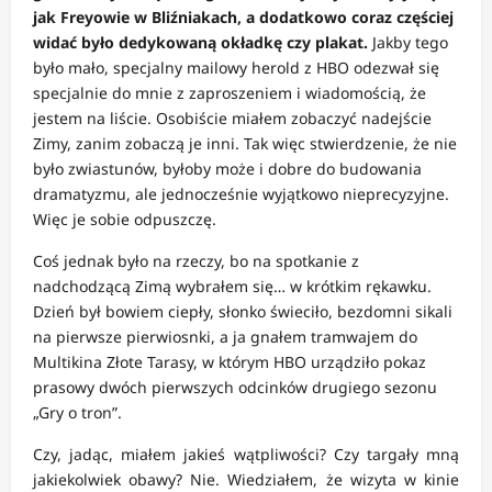
jak Freyowie w Bliźniakach, a dodatkowo coraz częściej
widać było dedykowaną okładkę czy plakat.
Jakby tego
było mało, specjalny mailowy herold z HBO odezwał się
specjalnie do mnie z zaproszeniem i wiadomością, że
jestem na liście. Osobiście miałem zobaczyć nadejście
Zimy, zanim zobaczą je inni. Tak więc stwierdzenie, że nie
było zwiastunów, byłoby może i dobre do budowania
dramatyzmu, ale jednocześnie wyjątkowo nieprecyzyjne.
Więc je sobie odpuszczę.
Coś jednak było na rzeczy, bo na spotkanie z
nadchodzącą Zimą wybrałem się… w krótkim rękawku.
Dzień był bowiem ciepły, słonko świeciło, bezdomni sikali
na pierwsze pierwiosnki, a ja gnałem tramwajem do
Multikina Złote Tarasy, w którym HBO urządziło pokaz
prasowy dwóch pierwszych odcinków drugiego sezonu
„Gry o tron”.
Czy, jadąc, miałem jakieś wątpliwości? Czy targały mną
jakiekolwiek obawy? Nie. Wiedziałem, że wizyta w kinie