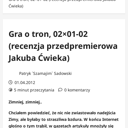
Ćwieka)
Gra o tron, 02×01-02
(recenzja przedpremierowa
Jakuba Ćwieka)
Patryk `Szamajim` Sadowski
01.04.2012
5 minut przeczytania
0 komentarzy
Zimniej, zimniej..
Chciałem powiedzieć, że nic nie zwiastowało nadejścia
Zimy, ale byłaby to straszliwa bzdura. W końcu Internet
głośno o tym trąbił, w gazetach artykuły mnożyły się