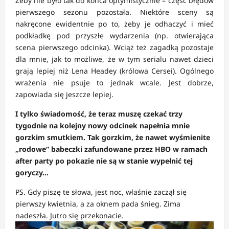
Żeby nie było tak do końca optymistycznie – część błędów
pierwszego sezonu pozostała. Niektóre sceny są
nakręcone ewidentnie po to, żeby je odhaczyć i mieć
podkładkę pod przyszłe wydarzenia (np. otwierająca
scena pierwszego odcinka). Wciąż też zagadką pozostaje
dla mnie, jak to możliwe, że w tym serialu nawet dzieci
grają lepiej niż Lena Headey (królowa Cersei). Ogólnego
wrażenia nie psuje to jednak wcale. Jest dobrze,
zapowiada się jeszcze lepiej.
I tylko świadomość, że teraz muszę czekać trzy
tygodnie na kolejny nowy odcinek napełnia mnie
gorzkim smutkiem. Tak gorzkim, że nawet wyśmienite
„rodowe” babeczki zafundowane przez HBO w ramach
after party po pokazie nie są w stanie wypełnić tej
goryczy…
PS. Gdy piszę te słowa, jest noc, właśnie zaczął się
pierwszy kwietnia, a za oknem pada śnieg. Zima
nadeszła. Jutro się przekonacie.