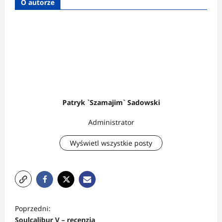
O autorze
Patryk `Szamajim` Sadowski
Administrator
Wyświetl wszystkie posty
Z
Poprzedni:
o
Soulcalibur V – recenzja