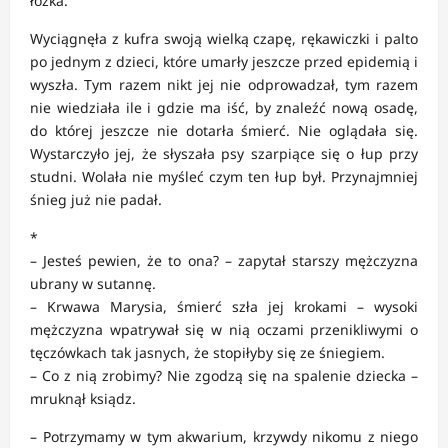
łóżka.
Wyciągnęła z kufra swoją wielką czapę, rękawiczki i palto
po jednym z dzieci, które umarły jeszcze przed epidemią i
wyszła. Tym razem nikt jej nie odprowadzał, tym razem
nie wiedziała ile i gdzie ma iść, by znaleźć nową osadę,
do której jeszcze nie dotarła śmierć. Nie oglądała się.
Wystarczyło jej, że słyszała psy szarpiące się o łup przy
studni. Wolała nie myśleć czym ten łup był. Przynajmniej
śnieg już nie padał.
*
– Jesteś pewien, że to ona? – zapytał starszy mężczyzna
ubrany w sutannę.
– Krwawa Marysia, śmierć szła jej krokami – wysoki
mężczyzna wpatrywał się w nią oczami przenikliwymi o
tęczówkach tak jasnych, że stopiłyby się ze śniegiem.
– Co z nią zrobimy? Nie zgodzą się na spalenie dziecka –
mruknął ksiądz.
– Potrzymamy w tym akwarium, krzywdy nikomu z niego