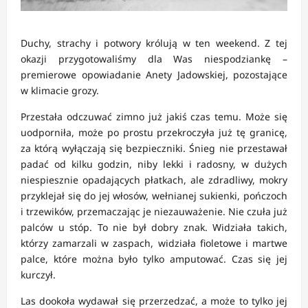
Duchy, strachy i potwory królują w ten weekend. Z tej
okazji przygotowaliśmy dla Was niespodziankę –
premierowe opowiadanie Anety Jadowskiej, pozostające
w klimacie grozy.
Przestała odczuwać zimno już jakiś czas temu. Może się
uodporniła, może po prostu przekroczyła już tę granicę,
za którą wyłączają się bezpieczniki. Śnieg nie przestawał
padać od kilku godzin, niby lekki i radosny, w dużych
niespiesznie opadających płatkach, ale zdradliwy, mokry
przyklejał się do jej włosów, wełnianej sukienki, pończoch
i trzewików, przemaczając je niezauważenie. Nie czuła już
palców u stóp. To nie był dobry znak. Widziała takich,
którzy zamarzali w zaspach, widziała fioletowe i martwe
palce, które można było tylko amputować. Czas się jej
kurczył.
Las dookoła wydawał się przerzedzać, a może to tylko jej