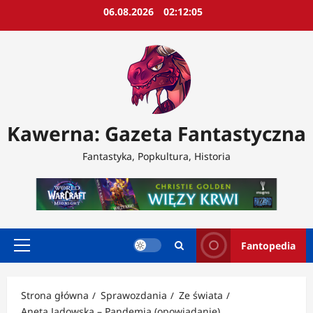
Przejdź
06.08.2026
02:12:08
do
treści
Kawerna: Gazeta Fantastyczna
Fantastyka, Popkultura, Historia
Fantopedia
Menu
główne
Strona główna
Sprawozdania
Ze świata
Aneta Jadowska – Pandemia (opowiadanie)