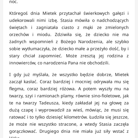
noc.
Któregoś dnia Mietek przytachał świerkowych gałęzi i
udekorowali nimi izbę. Stasia mówiła o nadchodzących
świętach i zagniatała ciasto z mąki ze zmielonych
orzechów i miodu. Zdziwiła się, że dziecko nie ma
żadnych wspomnień z Bożego Narodzenia, ale szybko
sobie wytłumaczyła, że dziecko małe a przeżyło dość, by i
stary chciał zapomnieć. Może zresztą jej rodzina z
innowierców, co narodzenia Pana nie obchodzili.
I gdy już myślała, że wszystko będzie dobrze, Mietek
zaczął kasłać. Coraz bardziej i mocniej odrywała mu się
flegma, coraz bardziej różowa. A potem wyszły mu na
twarzy, szyi i ramionach plamy, równie sino-fioletowe, jak
te na twarzy Tadeusza, kiedy zakładał jej na głowę za
dużą czapę i wyprowadził za wieś, mówiąc, że musi się
ratować i to tylko dziesięć kilometrów. Łudziła się jeszcze,
że może nie wszystko stracone, a wtedy Stasia zaczęła
gorączkować. Drugiego dnia nie miała już siły wstać z