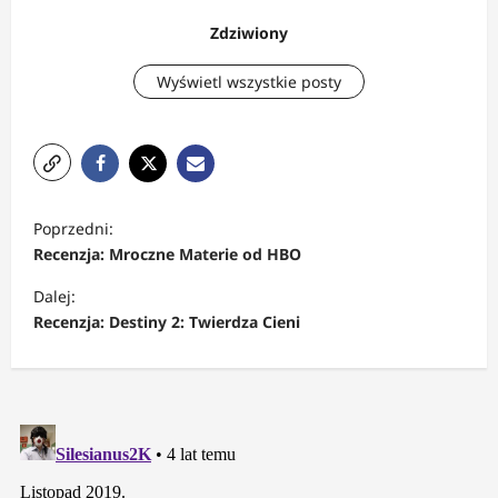
Zdziwiony
Wyświetl wszystkie posty
Z
Poprzedni:
o
Recenzja: Mroczne Materie od HBO
b
Dalej:
a
Recenzja: Destiny 2: Twierdza Cieni
c
z
w
p
i