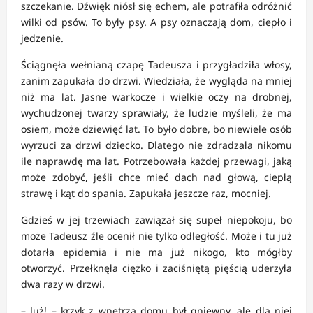
szczekanie. Dźwięk niósł się echem, ale potrafiła odróżnić
wilki od psów. To były psy. A psy oznaczają dom, ciepło i
jedzenie.
Ściągnęła wełnianą czapę Tadeusza i przygładziła włosy,
zanim zapukała do drzwi. Wiedziała, że wygląda na mniej
niż ma lat. Jasne warkocze i wielkie oczy na drobnej,
wychudzonej twarzy sprawiały, że ludzie myśleli, że ma
osiem, może dziewięć lat. To było dobre, bo niewiele osób
wyrzuci za drzwi dziecko. Dlatego nie zdradzała nikomu
ile naprawdę ma lat. Potrzebowała każdej przewagi, jaką
może zdobyć, jeśli chce mieć dach nad głową, ciepłą
strawę i kąt do spania. Zapukała jeszcze raz, mocniej.
Gdzieś w jej trzewiach zawiązał się supeł niepokoju, bo
może Tadeusz źle ocenił nie tylko odległość. Może i tu już
dotarła epidemia i nie ma już nikogo, kto mógłby
otworzyć. Przełknęła ciężko i zaciśniętą pięścią uderzyła
dwa razy w drzwi.
– Już! – krzyk z wnętrza domu był gniewny, ale dla niej