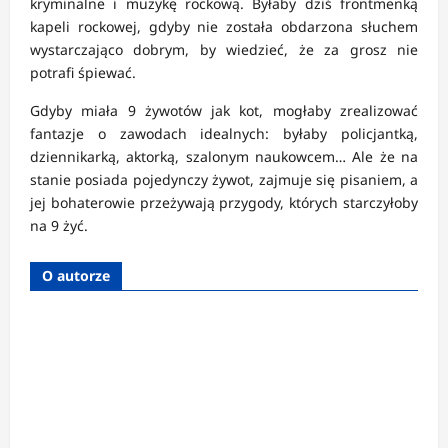
kryminalne i muzykę rockową. Byłaby dziś frontmenką
kapeli rockowej, gdyby nie została obdarzona słuchem
wystarczająco dobrym, by wiedzieć, że za grosz nie
potrafi śpiewać.
Gdyby miała 9 żywotów jak kot, mogłaby zrealizować
fantazje o zawodach idealnych: byłaby policjantką,
dziennikarką, aktorką, szalonym naukowcem… Ale że na
stanie posiada pojedynczy żywot, zajmuje się pisaniem, a
jej bohaterowie przeżywają przygody, których starczyłoby
na 9 żyć.
O autorze