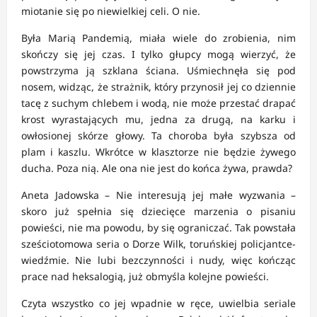
miotanie się po niewielkiej celi. O nie.
Była Marią Pandemią, miała wiele do zrobienia, nim
skończy się jej czas. I tylko głupcy mogą wierzyć, że
powstrzyma ją szklana ściana. Uśmiechnęła się pod
nosem, widząc, że strażnik, który przynosił jej co dziennie
tacę z suchym chlebem i wodą, nie może przestać drapać
krost wyrastających mu, jedna za drugą, na karku i
owłosionej skórze głowy. Ta choroba była szybsza od
plam i kaszlu. Wkrótce w klasztorze nie będzie żywego
ducha. Poza nią. Ale ona nie jest do końca żywa, prawda?
Aneta Jadowska – Nie interesują jej małe wyzwania –
skoro już spełnia się dziecięce marzenia o pisaniu
powieści, nie ma powodu, by się ograniczać. Tak powstała
sześciotomowa seria o Dorze Wilk, toruńskiej policjantce-
wiedźmie. Nie lubi bezczynności i nudy, więc kończąc
prace nad heksalogią, już obmyśla kolejne powieści.
Czyta wszystko co jej wpadnie w ręce, uwielbia seriale