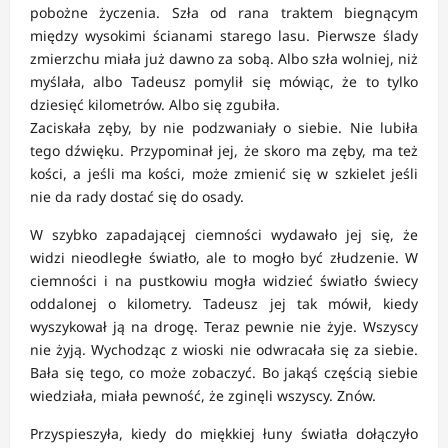
pobożne życzenia. Szła od rana traktem biegnącym
między wysokimi ścianami starego lasu. Pierwsze ślady
zmierzchu miała już dawno za sobą. Albo szła wolniej, niż
myślała, albo Tadeusz pomylił się mówiąc, że to tylko
dziesięć kilometrów. Albo się zgubiła.
Zaciskała zęby, by nie podzwaniały o siebie. Nie lubiła
tego dźwięku. Przypominał jej, że skoro ma zęby, ma też
kości, a jeśli ma kości, może zmienić się w szkielet jeśli
nie da rady dostać się do osady.
W szybko zapadającej ciemności wydawało jej się, że
widzi nieodległe światło, ale to mogło być złudzenie. W
ciemności i na pustkowiu mogła widzieć światło świecy
oddalonej o kilometry. Tadeusz jej tak mówił, kiedy
wyszykował ją na drogę. Teraz pewnie nie żyje. Wszyscy
nie żyją. Wychodząc z wioski nie odwracała się za siebie.
Bała się tego, co może zobaczyć. Bo jakąś częścią siebie
wiedziała, miała pewność, że zginęli wszyscy. Znów.
Przyspieszyła, kiedy do miękkiej łuny światła dołączyło