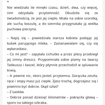
*
Nie wiedziała ile minęło czasu, dzień, dwa, czy więcej,
nim odzyskała przytomność. Obudziła się ze
świadomością, że jest jej ciepło. Miała na sobie szorstką,
ale suchą koszulę, a do siennika przygniatała ją wielka
puchowa pierzyna.
– Napij się – powiedziała starsza kobieta podając jej
kubek parującego mleka. – Zastanawiałam się, czy się
wykaraskasz.
– Co mi jest? – zapytała cichutko a przez plecy przebiegł
jej zimny dreszcz. Przypomniała sobie plamy na twarzy
Tadeusza i kaszel, który płynnie przechodził w spluwanie
krwią.
– A pewnie nic, skoro jesteś przytomna. Gorączka zeszła,
ręce i stopy masz już ciepłe. Zjesz trochę, dogrzejesz się i
powinno być dobrze. Skąd szłaś?
– Z Łasków.
– Dobrze ponad dziesięć kilometrów – pokręciła głową –
sporo na takiego szkraba.