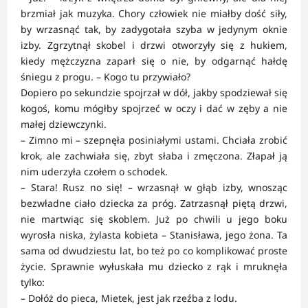
brzmiał jak muzyka. Chory człowiek nie miałby dość siły,
by wrzasnąć tak, by zadygotała szyba w jedynym oknie
izby. Zgrzytnął skobel i drzwi otworzyły się z hukiem,
kiedy mężczyzna zaparł się o nie, by odgarnąć hałdę
śniegu z progu. – Kogo tu przywiało?
Dopiero po sekundzie spojrzał w dół, jakby spodziewał się
kogoś, komu mógłby spojrzeć w oczy i dać w zęby a nie
małej dziewczynki.
– Zimno mi – szepnęła posiniałymi ustami. Chciała zrobić
krok, ale zachwiała się, zbyt słaba i zmęczona. Złapał ją
nim uderzyła czołem o schodek.
– Stara! Rusz no się! – wrzasnął w głąb izby, wnosząc
bezwładne ciało dziecka za próg. Zatrzasnął piętą drzwi,
nie martwiąc się skoblem. Już po chwili u jego boku
wyrosła niska, żylasta kobieta – Stanisława, jego żona. Ta
sama od dwudziestu lat, bo też po co komplikować proste
życie. Sprawnie wyłuskała mu dziecko z rąk i mruknęła
tylko:
– Dołóż do pieca, Mietek, jest jak rzeźba z lodu.