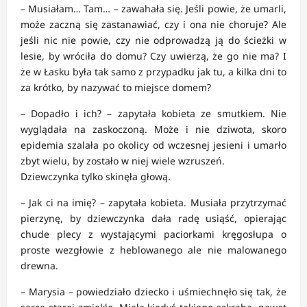
– Musiałam… Tam… – zawahała się. Jeśli powie, że umarli,
może zaczną się zastanawiać, czy i ona nie choruje? Ale
jeśli nic nie powie, czy nie odprowadzą ją do ścieżki w
lesie, by wróciła do domu? Czy uwierzą, że go nie ma? I
że w Łasku była tak samo z przypadku jak tu, a kilka dni to
za krótko, by nazywać to miejsce domem?
– Dopadło i ich? – zapytała kobieta ze smutkiem. Nie
wyglądała na zaskoczoną. Może i nie dziwota, skoro
epidemia szalała po okolicy od wczesnej jesieni i umarło
zbyt wielu, by zostało w niej wiele wzruszeń.
Dziewczynka tylko skinęła głową.
– Jak ci na imię? – zapytała kobieta. Musiała przytrzymać
pierzynę, by dziewczynka dała radę usiąść, opierając
chude plecy z wystającymi paciorkami kręgosłupa o
proste wezgłowie z heblowanego ale nie malowanego
drewna.
– Marysia – powiedziało dziecko i uśmiechnęło się tak, że