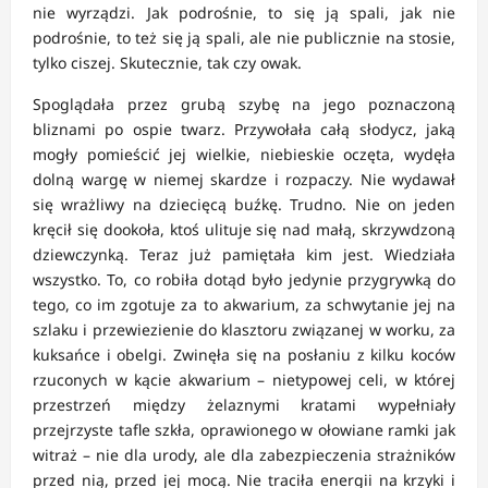
nie wyrządzi. Jak podrośnie, to się ją spali, jak nie
podrośnie, to też się ją spali, ale nie publicznie na stosie,
tylko ciszej. Skutecznie, tak czy owak.
Spoglądała przez grubą szybę na jego poznaczoną
bliznami po ospie twarz. Przywołała całą słodycz, jaką
mogły pomieścić jej wielkie, niebieskie oczęta, wydęła
dolną wargę w niemej skardze i rozpaczy. Nie wydawał
się wrażliwy na dziecięcą buźkę. Trudno. Nie on jeden
kręcił się dookoła, ktoś ulituje się nad małą, skrzywdzoną
dziewczynką. Teraz już pamiętała kim jest. Wiedziała
wszystko. To, co robiła dotąd było jedynie przygrywką do
tego, co im zgotuje za to akwarium, za schwytanie jej na
szlaku i przewiezienie do klasztoru związanej w worku, za
kuksańce i obelgi. Zwinęła się na posłaniu z kilku koców
rzuconych w kącie akwarium – nietypowej celi, w której
przestrzeń między żelaznymi kratami wypełniały
przejrzyste tafle szkła, oprawionego w ołowiane ramki jak
witraż – nie dla urody, ale dla zabezpieczenia strażników
przed nią, przed jej mocą. Nie traciła energii na krzyki i