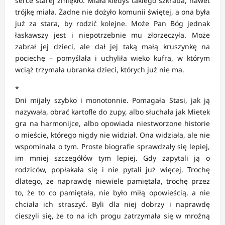
serce starej zmiękło. Miała kiedyś takiego szkraba, nawet
trójkę miała. Żadne nie dożyło komunii świętej, a ona była
już za stara, by rodzić kolejne. Może Pan Bóg jednak
łaskawszy jest i niepotrzebnie mu złorzeczyła. Może
zabrał jej dzieci, ale dał jej taką małą kruszynkę na
pociechę – pomyślała i uchyliła wieko kufra, w którym
wciąż trzymała ubranka dzieci, których już nie ma.
*
Dni mijały szybko i monotonnie. Pomagała Stasi, jak ją
nazywała, obrać kartofle do zupy, albo słuchała jak Mietek
gra na harmonijce, albo opowiada niestworzone historie
o mieście, którego nigdy nie widział. Ona widziała, ale nie
wspominała o tym. Proste biografie sprawdzały się lepiej,
im mniej szczegółów tym lepiej. Gdy zapytali ją o
rodziców, popłakała się i nie pytali już więcej. Trochę
dlatego, że naprawdę niewiele pamiętała, trochę przez
to, że to co pamiętała, nie było miłą opowieścią, a nie
chciała ich straszyć. Byli dla niej dobrzy i naprawdę
cieszyli się, że to na ich progu zatrzymała się w mroźną