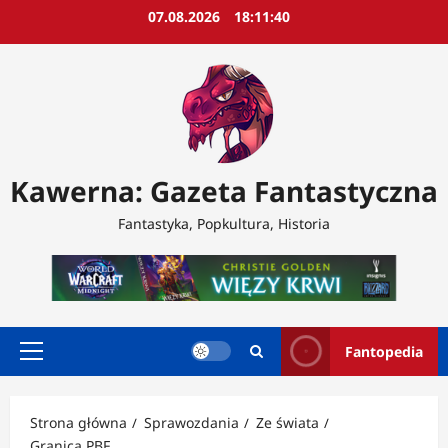
Przejdź
07.08.2026
18:11:42
do
treści
Kawerna: Gazeta Fantastyczna
Fantastyka, Popkultura, Historia
Fantopedia
Menu
główne
Strona główna
Sprawozdania
Ze świata
Granica PBF