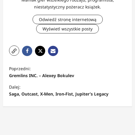
niestatystyczny pożeracz książek.
Odwiedź stronę internetową
Wyświetl wszystkie posty
Z
Poprzedni:
o
Gremlins INC. – Alexey Bokulev
b
Dalej:
a
Saga, Outcast, X-Men, Iron-Fist, Jupiter’s Legacy
c
z
w
p