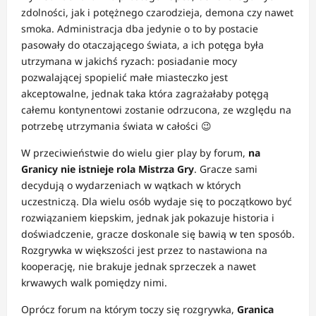
zdolności, jak i potężnego czarodzieja, demona czy nawet
smoka. Administracja dba jedynie o to by postacie
pasowały do otaczającego świata, a ich potęga była
utrzymana w jakichś ryzach: posiadanie mocy
pozwalającej spopielić małe miasteczko jest
akceptowalne, jednak taka która zagrażałaby potęgą
całemu kontynentowi zostanie odrzucona, ze względu na
potrzebę utrzymania świata w całości 😉
W przeciwieństwie do wielu gier play by forum,
na
Granicy nie istnieje rola Mistrza Gry
. Gracze sami
decydują o wydarzeniach w wątkach w których
uczestniczą. Dla wielu osób wydaje się to początkowo być
rozwiązaniem kiepskim, jednak jak pokazuje historia i
doświadczenie, gracze doskonale się bawią w ten sposób.
Rozgrywka w większości jest przez to nastawiona na
kooperację, nie brakuje jednak sprzeczek a nawet
krwawych walk pomiędzy nimi.
Oprócz forum na którym toczy się rozgrywka,
Granica