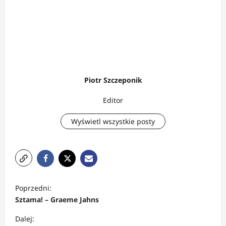
Piotr Szczeponik
Editor
Wyświetl wszystkie posty
Z
Poprzedni:
o
Sztama! – Graeme Jahns
b
Dalej: