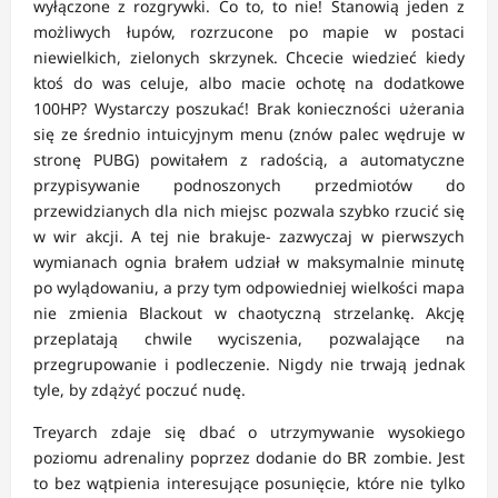
wyłączone z rozgrywki. Co to, to nie! Stanowią jeden z
możliwych łupów, rozrzucone po mapie w postaci
niewielkich, zielonych skrzynek. Chcecie wiedzieć kiedy
ktoś do was celuje, albo macie ochotę na dodatkowe
100HP? Wystarczy poszukać! Brak konieczności użerania
się ze średnio intuicyjnym menu (znów palec wędruje w
stronę PUBG) powitałem z radością, a automatyczne
przypisywanie podnoszonych przedmiotów do
przewidzianych dla nich miejsc pozwala szybko rzucić się
w wir akcji. A tej nie brakuje- zazwyczaj w pierwszych
wymianach ognia brałem udział w maksymalnie minutę
po wylądowaniu, a przy tym odpowiedniej wielkości mapa
nie zmienia Blackout w chaotyczną strzelankę. Akcję
przeplatają chwile wyciszenia, pozwalające na
przegrupowanie i podleczenie. Nigdy nie trwają jednak
tyle, by zdążyć poczuć nudę.
Treyarch zdaje się dbać o utrzymywanie wysokiego
poziomu adrenaliny poprzez dodanie do BR zombie. Jest
to bez wątpienia interesujące posunięcie, które nie tylko