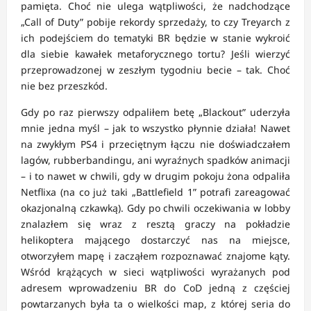
pamięta. Choć nie ulega wątpliwości, że nadchodzące
„Call of Duty” pobije rekordy sprzedaży, to czy Treyarch z
ich podejściem do tematyki BR będzie w stanie wykroić
dla siebie kawałek metaforycznego tortu? Jeśli wierzyć
przeprowadzonej w zeszłym tygodniu becie – tak. Choć
nie bez przeszkód.
Gdy po raz pierwszy odpaliłem betę „Blackout” uderzyła
mnie jedna myśl – jak to wszystko płynnie działa! Nawet
na zwykłym PS4 i przeciętnym łączu nie doświadczałem
lagów, rubberbandingu, ani wyraźnych spadków animacji
– i to nawet w chwili, gdy w drugim pokoju żona odpaliła
Netflixa (na co już taki „Battlefield 1” potrafi zareagować
okazjonalną czkawką). Gdy po chwili oczekiwania w lobby
znalazłem się wraz z resztą graczy na pokładzie
helikoptera mającego dostarczyć nas na miejsce,
otworzyłem mapę i zacząłem rozpoznawać znajome kąty.
Wśród krążących w sieci wątpliwości wyrażanych pod
adresem wprowadzeniu BR do CoD jedną z częściej
powtarzanych była ta o wielkości map, z której seria do