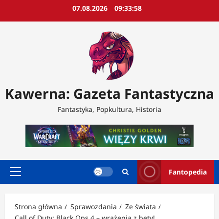
Przejdź
07.08.2026
09:34:00
do
treści
Kawerna: Gazeta Fantastyczna
Fantastyka, Popkultura, Historia
Fantopedia
Menu
główne
Strona główna
Sprawozdania
Ze świata
Call of Duty: Black Ops 4 – wrażenia z bety!