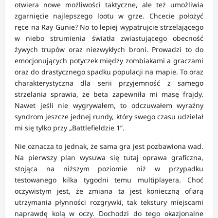
otwiera nowe możliwości taktyczne, ale też umożliwia
zgarnięcie najlepszego lootu w grze. Chcecie położyć
ręce na Ray Gunie? No to lepiej wypatrujcie strzelającego
w niebo strumienia światła zwiastującego obecność
żywych trupów oraz niezwykłych broni. Prowadzi to do
emocjonujących potyczek między zombiakami a graczami
oraz do drastycznego spadku populacji na mapie. To oraz
charakterystyczna dla serii przyjemność z samego
strzelania sprawia, że beta zapewniła mi masę frajdy.
Nawet jeśli nie wygrywałem, to odczuwałem wyraźny
syndrom jeszcze jednej rundy, który swego czasu udzielał
mi się tylko przy „Battlefieldzie 1”.
Nie oznacza to jednak, że sama gra jest pozbawiona wad.
Na pierwszy plan wysuwa się tutaj oprawa graficzna,
stojąca na niższym poziomie niż w przypadku
testowanego kilka tygodni temu multiplayera. Choć
oczywistym jest, że zmiana ta jest konieczną ofiarą
utrzymania płynności rozgrywki, tak tekstury miejscami
naprawdę kolą w oczy. Dochodzi do tego okazjonalne