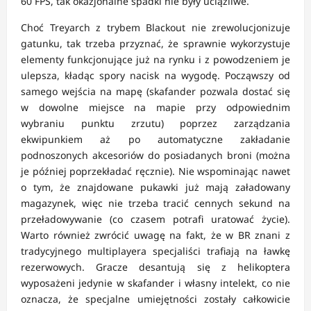
60 FPS, tak okazjonalne spadki nie były uciążliwe.
Choć Treyarch z trybem Blackout nie zrewolucjonizuje
gatunku, tak trzeba przyznać, że sprawnie wykorzystuje
elementy funkcjonujące już na rynku i z powodzeniem je
ulepsza, kładąc spory nacisk na wygodę. Począwszy od
samego wejścia na mapę (skafander pozwala dostać się
w dowolne miejsce na mapie przy odpowiednim
wybraniu punktu zrzutu) poprzez zarządzania
ekwipunkiem aż po automatyczne zakładanie
podnoszonych akcesoriów do posiadanych broni (można
je później poprzekładać ręcznie). Nie wspominając nawet
o tym, że znajdowane pukawki już mają załadowany
magazynek, więc nie trzeba tracić cennych sekund na
przeładowywanie (co czasem potrafi uratować życie).
Warto również zwrócić uwagę na fakt, że w BR znani z
tradycyjnego multiplayera specjaliści trafiają na ławkę
rezerwowych. Gracze desantują się z helikoptera
wyposażeni jedynie w skafander i własny intelekt, co nie
oznacza, że specjalne umiejętności zostały całkowicie