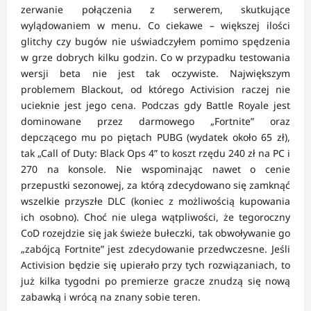
zerwanie połączenia z serwerem, skutkujące
wylądowaniem w menu. Co ciekawe – większej ilości
glitchy czy bugów nie uświadczyłem pomimo spędzenia
w grze dobrych kilku godzin. Co w przypadku testowania
wersji beta nie jest tak oczywiste. Największym
problemem Blackout, od którego Activision raczej nie
ucieknie jest jego cena. Podczas gdy Battle Royale jest
dominowane przez darmowego „Fortnite” oraz
depczącego mu po piętach PUBG (wydatek około 65 zł),
tak „Call of Duty: Black Ops 4” to koszt rzędu 240 zł na PC i
270 na konsole. Nie wspominając nawet o cenie
przepustki sezonowej, za którą zdecydowano się zamknąć
wszelkie przyszłe DLC (koniec z możliwością kupowania
ich osobno). Choć nie ulega wątpliwości, że tegoroczny
CoD rozejdzie się jak świeże bułeczki, tak obwoływanie go
„zabójcą Fortnite” jest zdecydowanie przedwczesne. Jeśli
Activision będzie się upierało przy tych rozwiązaniach, to
już kilka tygodni po premierze gracze znudzą się nową
zabawką i wrócą na znany sobie teren.