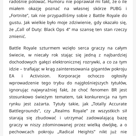
radośnie polować. Humoru nie poprawiał mi fakt, że o ile
miałem okazję poznać na własnej skórze PUBG i
„Fortnite”, tak nie przypadliśmy sobie z Battle Royale do
gustu. Jak wielkie było moje zdziwienie, gdy okazało się,
że „Call of Duty: Black Ops 4” ma szansę ten stan rzeczy
zmienić.
Battle Royale szturmem wzięło serca graczy na całym
świecie, w niecały rok stając się jedną z najbardziej
dochodowych gałęzi elektronicznej rozrywki, a co za tym
idzie – trafiając w krąg zainteresowania gigantów pokroju
EA i Activision. Korporacje ochoczo ogłosiły
wprowadzenie tego trybu do najgłośniejszych tytułów,
ignorując najwyraźniej fakt, że choć fenomen BR jest
stosunkowo świeżym tematem, tak konkurencja na tym
rynku jest zażarta. Tytuły takie, jak „Totally Accurate
Battlegrounds”, czy „Realms Royale” ze wszystkich sił
starają się zbudować i utrzymać zadowalającą bazę
graczy w niszy zdominowanej przez wielką dwójkę, a o
pechowcach pokroju „Radical Heights” nikt już nie