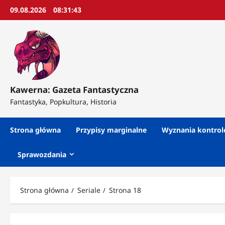
Przejdź
09.08.2026
08:31:46
do
treści
Kawerna: Gazeta Fantastyczna
Fantastyka, Popkultura, Historia
Strona główna
Przypisy marginalne
Wyznania kontro
Sprawozdania
Strona główna
Seriale
Strona 18