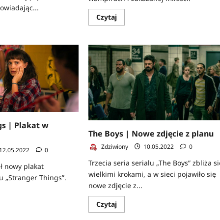
owiadając...
Dowiedz
Czytaj
się
z
więcej
o
First
Kill
|
Netflix
prezentuje
em
zwiastun
serialu
o
wampirach
n?
gs | Plakat w
The Boys | Nowe zdjęcie z planu
Zdziwiony
10.05.2022
0
12.05.2022
0
Trzecia seria serialu „The Boys” zbliża s
ił nowy plakat
wielkimi krokami, a w sieci pojawiło się
u „Stranger Things”.
nowe zdjęcie z...
z
Dowiedz
Czytaj
się
więcej