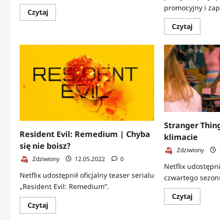
promocyjny i zap
Dowiedz
Czytaj
się
więcej
Dowied
Czytaj
o
się
Orville
więcej
|
o
Oficjalny
The
zwiastun
Boys
3.
z
sezonu
plakat
|
Kiedy
nowy
zwiastu
Stranger Thin
Resident Evil: Remedium | Chyba
klimacie
się nie boisz?
Zdziwiony
Zdziwiony
12.05.2022
0
Netflix udostępn
Netflix udostępnił oficjalny teaser serialu
czwartego sezon
„Resident Evil: Remedium”.
Dowied
Czytaj
się
Dowiedz
Czytaj
więcej
się
o
więcej