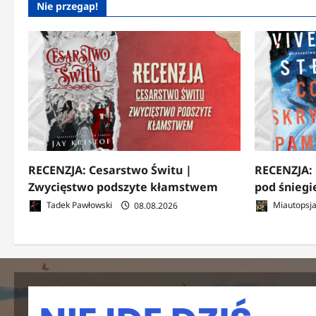
Nie przegap!
RECENZJA: Cesarstwo Świtu |
RECENZJA: 
Zwycięstwo podszyte kłamstwem
pod śnieg
Tadek Pawłowski
08.08.2026
Miautopsj