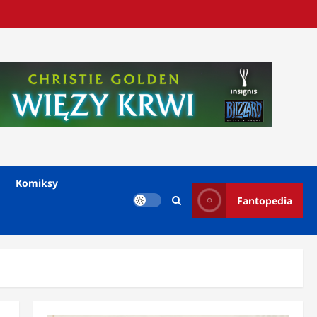
Komiksy
Fantopedia