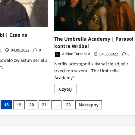
plakatów
nam
trzeba?
je
i | Czas na
The Umbrella Academy | Parasol
kontra Wróbel
i
04.05.2022
0
Adrian Turzański
04.05.2022
0
kowało zwiastun serialu
Netflix udostępnił kilkanaście zdjęć z
”.
trzeciego sezonu „The Umbrella
Academy”.
z
Dowiedz
Czytaj
się
więcej
o
18
19
20
21
…
23
Następny
The
Umbrella
Academy
|
n
Parasol
kontra
Wróbel