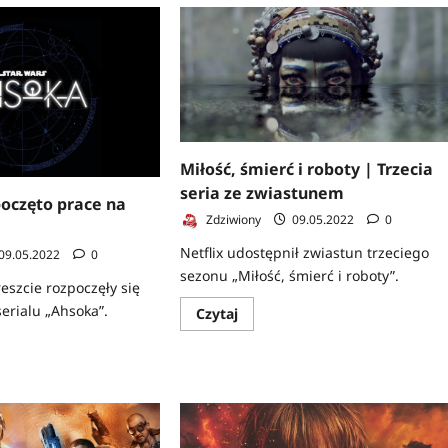
r
o
The
Boys
|
Nowe
e
zdjęcie
z
planu
Miłość, śmierć i roboty | Trzecia
seria ze zwiastunem
oczęto prace na
Zdziwiony
09.05.2022
0
Netflix udostępnił zwiastun trzeciego
09.05.2022
0
sezonu „Miłość, śmierć i roboty”.
eszcie rozpoczęły się
serialu „Ahsoka”.
Dowiedz
Czytaj
się
więcej
z
o
Miłość,
śmierć
i
roboty
|
ęto
Trzecia