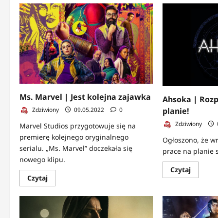
Strange
o
Things
Resident
|
Evil:
Plakat
Remedium
w
|
klimaci
Chyba
się
nie
boisz?
Ms. Marvel | Jest kolejna zajawka
Ahsoka | Rozp
planie!
Zdziwiony
09.05.2022
0
Zdziwiony
Marvel Studios przygotowuje się na
premierę kolejnego oryginalnego
Ogłoszono, że wr
serialu. „Ms. Marvel” doczekała się
prace na planie 
nowego klipu.
Dowied
Czytaj
się
Dowiedz
Czytaj
więcej
się
o
więcej
Ahsoka
o
|
Ms.
Rozpocz
Marvel
prace