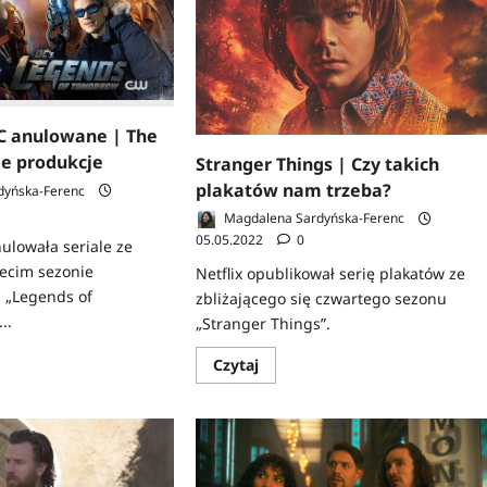
seria
ze
zwiastunem
C anulowane | The
e produkcje
Stranger Things | Czy takich
plakatów nam trzeba?
dyńska-Ferenc
Magdalena Sardyńska-Ferenc
05.05.2022
0
ulowała seriale ze
zecim sezonie
Netflix opublikował serię plakatów ze
 „Legends of
zbliżającego się czwartego sezonu
..
„Stranger Things”.
z
Dowiedz
Czytaj
się
więcej
o
yjne
Stranger
Things
ane
|
Czy
takich