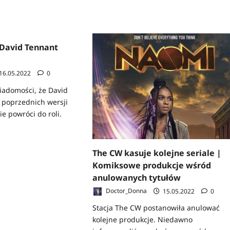
David Tennant
16.05.2022
0
iadomości, że David
 poprzednich wersji
e powróci do roli.
z
The CW kasuje kolejne seriale |
Komiksowe produkcje wśród
anulowanych tytułów
Doctor_Donna
15.05.2022
0
Stacja The CW postanowiła anulować
a
kolejne produkcje. Niedawno