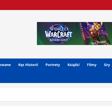
lowane
Kęs Historii
Portrety
Książki
Filmy
Gry