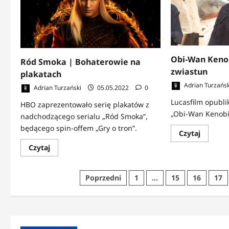
CW
Darth
kasuje
Vader
dwie
na
produkc
plakacie
Obi-Wan Kenob
Ród Smoka | Bohaterowie na
zwiastun
plakatach
Adrian Turzańsk
Adrian Turzański
05.05.2022
0
Lucasfilm opubli
HBO zaprezentowało serię plakatów z
„Obi-Wan Kenobi
nadchodzącego serialu „Ród Smoka”,
będącego spin-offem „Gry o tron”.
Dowied
Czytaj
się
więcej
Dowiedz
Czytaj
o
się
Obi-
więcej
Wan
o
Stronicowanie
Kenobi
Ród
Poprzedni
1
…
15
16
17
|
Smoka
Czas
|
wpisów
na
Bohaterowie
zwiastu
na
plakatach