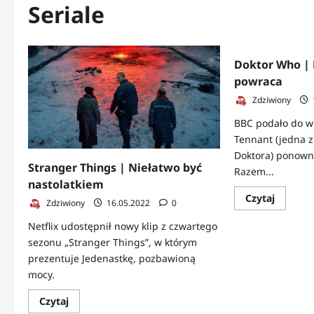
Seriale
Doktor Who | 
powraca
Zdziwiony
BBC podało do w
Tennant (jedna z
Doktora) ponowni
Stranger Things | Niełatwo być
Razem...
nastolatkiem
Dowied
Czytaj
Zdziwiony
16.05.2022
0
się
więcej
Netflix udostępnił nowy klip z czwartego
o
Doktor
sezonu „Stranger Things”, w którym
Who
|
prezentuje Jedenastkę, pozbawioną
David
mocy.
Tennant
powrac
Dowiedz
Czytaj
się