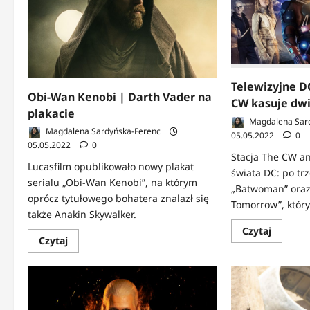
|
na
Jest
planie!
kolejna
zajawka
Telewizyjne D
Obi-Wan Kenobi | Darth Vader na
CW kasuje dwi
plakacie
Magdalena Sar
Magdalena Sardyńska-Ferenc
05.05.2022
0
05.05.2022
0
Stacja The CW an
Lucasfilm opublikowało nowy plakat
świata DC: po tr
serialu „Obi-Wan Kenobi”, na którym
„Batwoman” oraz
oprócz tytułowego bohatera znalazł się
Tomorrow”, który.
także Anakin Skywalker.
Dowied
Czytaj
się
Dowiedz
Czytaj
więcej
się
o
więcej
Telewiz
o
DC
Obi-
anulow
Wan
|
Kenobi
The
|