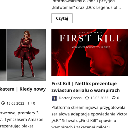
informowaliśmy o końcu przygód
„Batwoman” oraz „DC’s Legends of...
Dowiedz
Czytaj
się
więcej
o
The
CW
kasuje
kolejne
seriale
|
Komiksowe
produkcje
wśród
anulowanych
tytułów
First Kill | Netflix prezentuje
akatem | Kiedy nowy
zwiastun serialu o wampirach
Doctor_Donna
13.05.2022
0
15.05.2022
0
Platforma streamingowa przygotowała
erwcowej premiery 3.
serialową adaptację opowiadania Victori
ys”. Tymczasem Amazon
„V.E.” Schwab. „First Kill” opowie o
rezentując plakat
wampirach i zakazanej miłości.