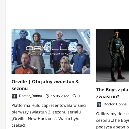
więcej
o
Stranger
Things
|
Niełatwo
być
nastolatkiem
Orville | Oficjalny zwiastun 3.
sezonu
The Boys z pl
zwiastun?
Doctor_Donna
15.05.2022
0
Doctor_Donna
Platforma Hulu zaprezentowała w sieci
pierwszy zwiastun 3. sezonu serialu
Odliczamy do cz
„Orville: New Horizons”. Warto było
sezonu „The Bo
czekać!
podsyca apetyt p