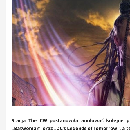
Stacja The CW postanowiła anulować kolejne 
„Batwoman” oraz „DC’s Legends of Tomorrow”, a te