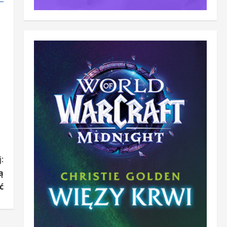
:
ą
ć