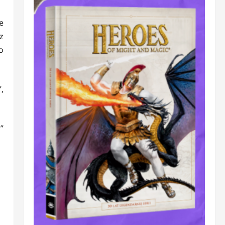
e
z
o
,
”