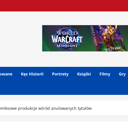
lowane
Kęs Historii
Portrety
Książki
Filmy
Gry
Komiksowe produkcje wśród anulowanych tytułów