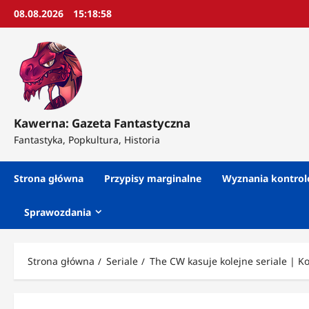
Przejdź
08.08.2026
15:19:00
do
treści
Kawerna: Gazeta Fantastyczna
Fantastyka, Popkultura, Historia
Strona główna
Przypisy marginalne
Wyznania kontro
Sprawozdania
Strona główna
Seriale
The CW kasuje kolejne seriale | 