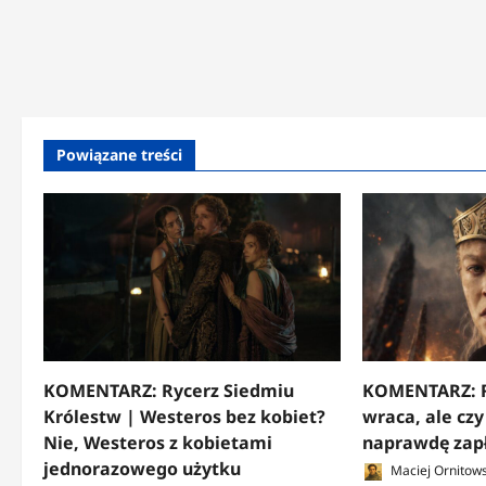
Powiązane treści
KOMENTARZ: Rycerz Siedmiu
KOMENTARZ: R
Królestw | Westeros bez kobiet?
wraca, ale cz
Nie, Westeros z kobietami
naprawdę zap
jednorazowego użytku
Maciej Ornitows