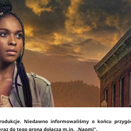
produkcje. Niedawno informowaliśmy o końcu przygó
raz do tego grona dołącza m.in. „Naomi”.