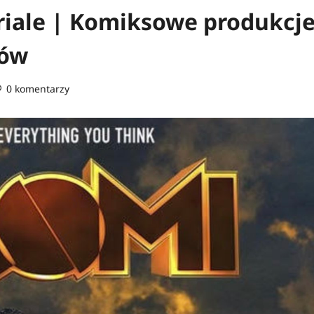
riale | Komiksowe produkcj
łów
0 komentarzy