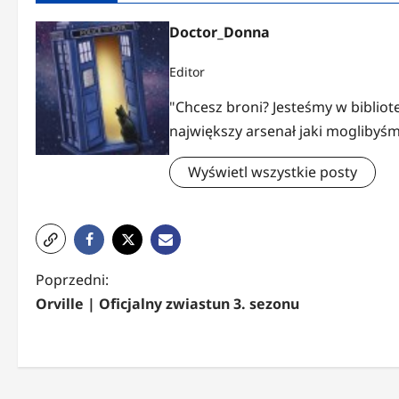
Doctor_Donna
Editor
"Chcesz broni? Jesteśmy w bibliote
największy arsenał jaki moglibyśm
Wyświetl wszystkie posty
Z
Poprzedni:
Orville | Oficjalny zwiastun 3. sezonu
o
b
a