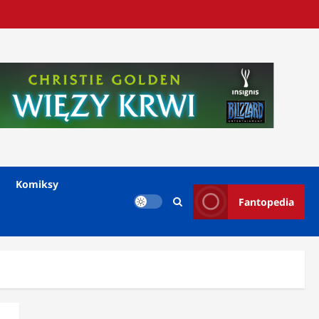
Komiksy
Fantopedia