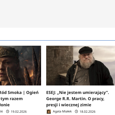
ód Smoka | Ogień
ESEJ: „Nie jestem umierający”.
y tym razem
George R.R. Martin. O pracy,
łonie
presji i wiecznej zimie
ki
19.02.2026
Agata Miałek
18.02.2026