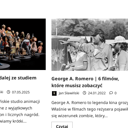
dalej ze studiem
George A. Romero | 6 filmów,
które musisz zobaczyć
ki
07.05.2025
Jan Sławiński
24.01.2022
0
ńskie studio animacji
George A. Romero to legenda kina grozy
ne z wyjątkowych
Właśnie w filmach tego reżysera pojawi
on i licznych nagród.
się wizerunek zombie, który...
iamy krótki...
Dowiedz
Czytaj