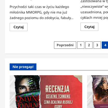
Zastosowana w t
„nieoczywiste” w
Przychodzi taki czas w życiu każdego
uzasadniona, po
miłośnika MMORPG, gdy nie ma już
cyklach mniej po
żadnego poziomu do zdobycia, fabuły...
Dowied
Dowiedz
Czytaj
Czytaj
się
się
więcej
więcej
o
o
10
Zabawy
Nieoczy
grupowe
Stronicowanie
Poprzedni
1
2
3
4
cykli
w
fantasy
The
wpisów
Elders
Scroll
Online
Nie przegap!