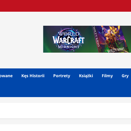
lowane
Kęs Historii
Portrety
Książki
Filmy
Gry