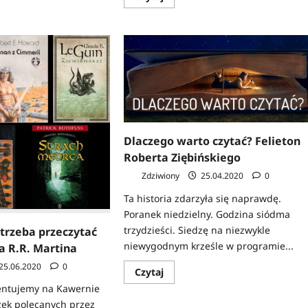
się
z
więcej
o
George
A.
N:
Romero
|
6
filmów,
m
które
musisz
zobaczyć
Dlaczego warto czytać? Felieton
Roberta Ziębińskiego
Zdziwiony
25.04.2020
0
Ta historia zdarzyła się naprawdę.
Poranek niedzielny. Godzina siódma
trzydzieści. Siedzę na niezwykle
 trzeba przeczytać
niewygodnym krześle w programie...
 R.R. Martina
25.06.2020
0
Dowiedz
Czytaj
się
entujemy na Kawernie
więcej
o
żek polecanych przez