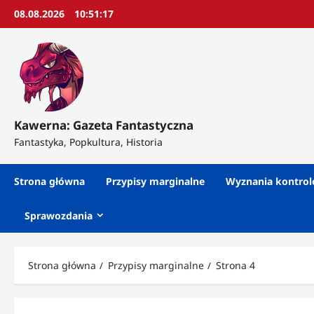
Przejdź
08.08.2026
10:51:20
do
treści
Kawerna: Gazeta Fantastyczna
Fantastyka, Popkultura, Historia
Strona główna
Przypisy marginalne
Wyznania kontro
Sprawozdania
Strona główna
Przypisy marginalne
Strona 4