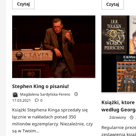
Dowiedz
Czytaj
Dowied
Czytaj
się
się
więcej
więcej
o
o
FELIETON:
FELIETO
Jeszcze
Co
nie
dalej
grałem,
ze
ale…
studie
chcę
LAIKA?
nazwać
swój
miecz
„Rozczarowanie
królowej”
Stephen King o pisaniu!
Magdalena Sardyńska-Ferenc
17.03.2021
0
Książki, ktore
według Georga
Książki Stephena Kinga sprzedały się
łącznie w nakładach ponad 350
Zdziwiony
milionów egzemplarzy. Niezależnie, czy
Regularnie prez
są w Twoim...
zestawienia ksią