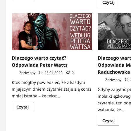
się
Dowied
Czytaj
więcej
się
o
więcej
Dlaczego
o
warto
Dlaczeg
czytać?
warto
Odpowiada
czytać?
Rafał
Odpowi
Kosik
Jakub
Małecki
Dlaczego warto czytać?
Dlaczego wart
Odpowiada Peter Watts
Odpowiada M
Raduchowska
Zdziwiony
25.04.2020
0
Zdziwiony
Ktoś mógłby powiedzieć, że z każdym
mijającym dniem czytanie staje się coraz
Gdyby zapytać p
mniej istotne – że tekst...
mola książkowego
czytania, ten od
Dowiedz
Czytaj
wahania, że...
się
więcej
o
Dowied
Czytaj
Dlaczego
się
warto
więcej