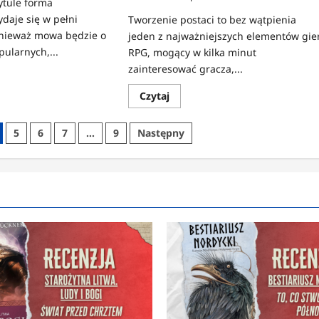
ytule forma
ydaje się w pełni
Tworzenie postaci to bez wątpienia
nieważ mowa będzie o
jeden z najważniejszych elementów gie
pularnych,...
RPG, mogący w kilka minut
zainteresować gracza,...
z
Dowiedz
Czytaj
się
więcej
o
wistych
5
6
7
…
9
Następny
Fantastyczne
rasy
The
Elder
Scrolls