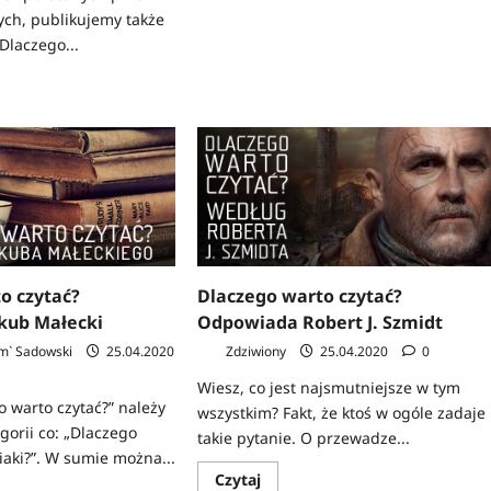
Dlaczego
warto
ych, publikujemy także
czytać?
Dlaczego...
Felieton
Roberta
Ziębińskiego
z
tać
o czytać?
Dlaczego warto czytać?
kub Małecki
Odpowiada Robert J. Szmidt
m` Sadowski
25.04.2020
Zdziwiony
25.04.2020
0
Wiesz, co jest najsmutniejsze w tym
o warto czytać?” należy
wszystkim? Fakt, że ktoś w ogóle zadaje
gorii co: „Dlaczego
takie pytanie. O przewadze...
iaki?”. W sumie można...
Dowiedz
Czytaj