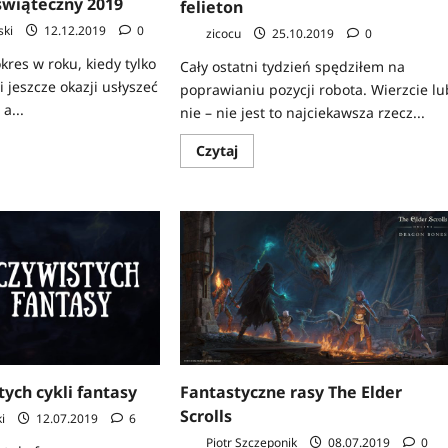
świąteczny 2019
felieton
ski
12.12.2019
0
zicocu
25.10.2019
0
kres w roku, kiedy tylko
Cały ostatni tydzień spędziłem na
li jeszcze okazji usłyszeć
poprawianiu pozycji robota. Wierzcie lu
a...
nie – nie jest to najciekawsza rzecz...
z
Dowiedz
Czytaj
się
więcej
o
dnik
U
zny
fundamentów
robotyki
–
felieton
ych cykli fantasy
Fantastyczne rasy The Elder
Scrolls
i
12.07.2019
6
Piotr Szczeponik
08.07.2019
0