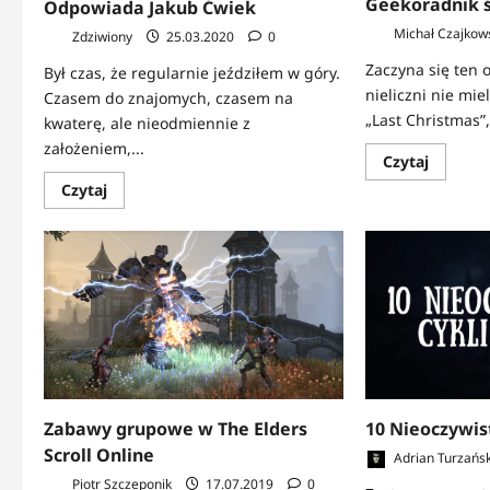
Geekoradnik 
Odpowiada Jakub Ćwiek
Michał Czajkow
Zdziwiony
25.03.2020
0
Zaczyna się ten o
Był czas, że regularnie jeździłem w góry.
nieliczni nie mie
Czasem do znajomych, czasem na
„Last Christmas”, 
kwaterę, ale nieodmiennie z
założeniem,...
Dowied
Czytaj
się
Dowiedz
Czytaj
więcej
się
o
więcej
Geekora
o
świątec
Dlaczego
2019
warto
czytać?
Odpowiada
Jakub
Ćwiek
Zabawy grupowe w The Elders
10 Nieoczywist
Scroll Online
Adrian Turzańsk
Piotr Szczeponik
17.07.2019
0