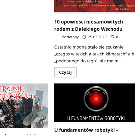
o
ada
10 opowieści niesamowitych
a
owska
rodem z Dalekiego Wschodu
Zdziwiony
25.03.2020
0
Ostatnio modne stało się szukanie
„czegoś w takich a takich klimatach” alb
„podobnego do tego”, ale moim...
Dowiedz
Czytaj
się
więcej
o
10
opowieści
niesamowitych
rodem
z
Dalekiego
Wschodu
U fundamentów robotyki –