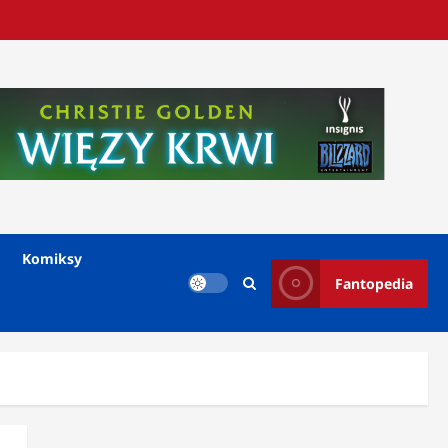
Komiksy
Fantopedia