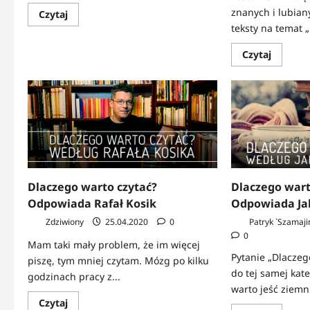
znanych i lubian
Dowiedz
Czytaj
się
teksty na temat „
więcej
o
Stephen
Dowied
Czytaj
King
się
o
więcej
pisaniu!
o
Książki,
ktore
trzeba
przeczy
według
Georga
R.R.
Martina
Dlaczego warto czytać?
Dlaczego wart
Odpowiada Rafał Kosik
Odpowiada Ja
Zdziwiony
25.04.2020
0
Patryk `Szamaji
0
Mam taki mały problem, że im więcej
Pytanie „Dlaczeg
piszę, tym mniej czytam. Mózg po kilku
do tej samej kate
godzinach pracy z...
warto jeść ziemn
Dowiedz
Czytaj