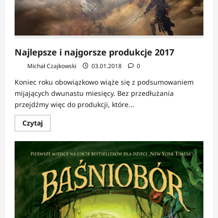
Najlepsze i najgorsze produkcje 2017
Michał Czajkowski
03.01.2018
0
Koniec roku obowiązkowo wiąże się z podsumowaniem
mijających dwunastu miesięcy. Bez przedłużania
przejdźmy więc do produkcji, które...
Dowiedz
Czytaj
się
więcej
o
Najlepsze
i
najgorsze
produkcje
2017