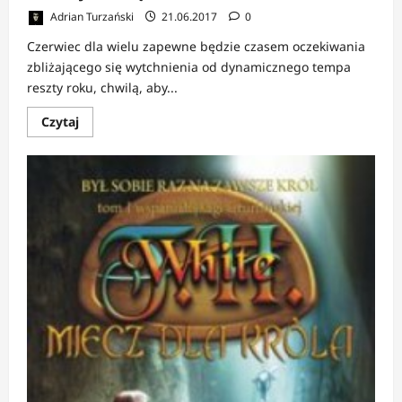
Adrian Turzański
21.06.2017
0
Czerwiec dla wielu zapewne będzie czasem oczekiwania
zbliżającego się wytchnienia od dynamicznego tempa
reszty roku, chwilą, aby...
Dowiedz
Czytaj
się
więcej
o
Wakacje
z
książkami