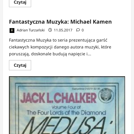
Dowiedz
Czytaj
się
więcej
o
Czytać
Fantastyczna Muzyka: Michael Kamen
w
każdym
Adrian Turzański
11.05.2017
0
wieku?
Fantastyczna Muzyka to seria prezentująca garść
ciekawych kompozycji danego autora muzyki, które
poruszają, doskonale budują napięcie i...
Dowiedz
Czytaj
się
więcej
o
Fantastyczna
Muzyka:
Michael
Kamen