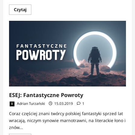
Dowiedz
Czytaj
się
więcej
o
The
Elder
Scrolls
Online
Elsweyr
–
kraina
kotów
i
tajemnic
ESEJ: Fantastyczne Powroty
Adrian Turzański
15.03.2019
1
Coraz częściej znani twórcy polskiej fantastyki sprzed lat
wracają, niczym synowie marnotrawni, na literackie łono i
znów...