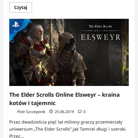
Dowiedz
Czytaj
się
więcej
o
Elder
Scrolls
Online
–
pięć
lat
zmian
The Elder Scrolls Online Elsweyr – kraina
kotów i tajemnic
Piotr Szczeponik
25.06.2019
0
Przez dwadzieścia pięć lat miliony graczy przemierzały
uniwersum „The Elder Scrolls” jak Tamriel długi i szeroki.
Przez...