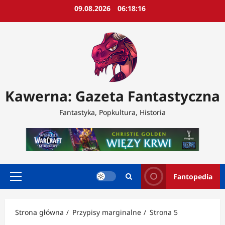
Przejdź
09.08.2026
06:18:19
do
treści
Kawerna: Gazeta Fantastyczna
Fantastyka, Popkultura, Historia
Fantopedia
Menu
główne
Strona główna
Przypisy marginalne
Strona 5