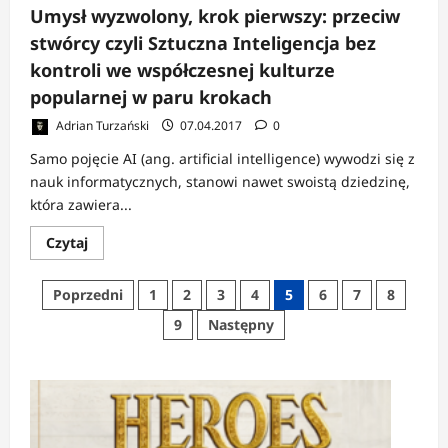
Umysł wyzwolony, krok pierwszy: przeciw
stwórcy czyli Sztuczna Inteligencja bez
kontroli we współczesnej kulturze
popularnej w paru krokach
Adrian Turzański
07.04.2017
0
Samo pojęcie AI (ang. artificial intelligence) wywodzi się z
nauk informatycznych, stanowi nawet swoistą dziedzinę,
która zawiera...
Dowiedz
Czytaj
się
więcej
o
Stronicowanie
Poprzedni
1
2
3
4
5
6
7
8
Umysł
wyzwolony,
wpisów
9
Następny
krok
pierwszy:
przeciw
stwórcy
czyli
Sztuczna
Inteligencja
bez
kontroli