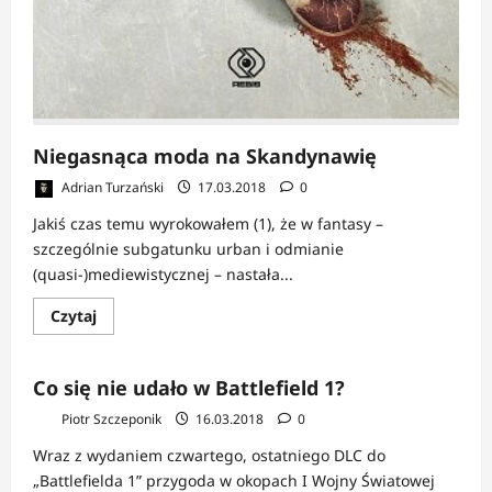
Niegasnąca moda na Skandynawię
Adrian Turzański
17.03.2018
0
Jakiś czas temu wyrokowałem (1), że w fantasy –
szczególnie subgatunku urban i odmianie
(quasi-)mediewistycznej – nastała...
Dowiedz
Czytaj
się
więcej
o
Niegasnąca
Co się nie udało w Battlefield 1?
moda
na
Piotr Szczeponik
16.03.2018
0
Skandynawię
Wraz z wydaniem czwartego, ostatniego DLC do
„Battlefielda 1” przygoda w okopach I Wojny Światowej