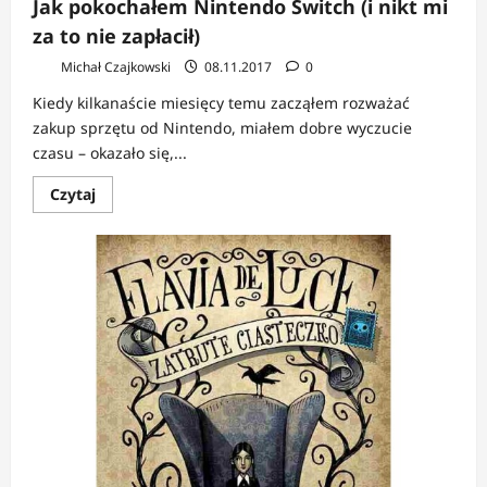
Jak pokochałem Nintendo Switch (i nikt mi
za to nie zapłacił)
Michał Czajkowski
08.11.2017
0
Kiedy kilkanaście miesięcy temu zacząłem rozważać
zakup sprzętu od Nintendo, miałem dobre wyczucie
czasu – okazało się,...
Dowiedz
Czytaj
się
więcej
o
Jak
pokochałem
Nintendo
Switch
(i
nikt
mi
za
to
nie
zapłacił)