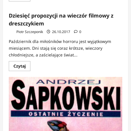
się
więcej
o
Flawia
Dziesięć propozycji na wieczór filmowy z
de
Luce,
dreszczykiem
dziewczynka
z
Piotr Szczeponik
26.10.2017
0
zadatkami
na
detektywa,
Październik dla miłośników horroru jest wyjątkowym
czyli
miesiącem. Dni stają się coraz krótsze, wieczory
powieści
detektywistyczne
chłodniejsze, a zaścielające świat...
dla
młodszych
Dowiedz
i
Czytaj
się
starszych
więcej
o
Dziesięć
propozycji
na
wieczór
filmowy
z
dreszczykiem