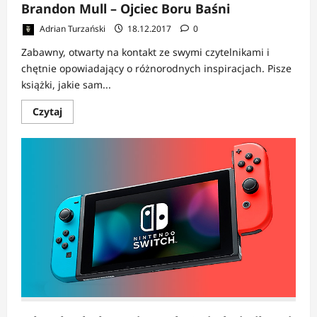
Brandon Mull – Ojciec Boru Baśni
Adrian Turzański
18.12.2017
0
Zabawny, otwarty na kontakt ze swymi czytelnikami i
chętnie opowiadający o różnorodnych inspiracjach. Pisze
książki, jakie sam...
Dowiedz
Czytaj
się
więcej
o
Brandon
Mull
–
Ojciec
Boru
Baśni