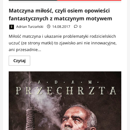
Matczyna miłość, czyli osiem opowieści
fantastycznych z matczynym motywem
Adrian Turzański
14.08.2017
0
Miłość matczyna i ukazanie problematyki rodzicielskich
uczuć (ze strony matki) to zjawisko ani nie innowacyjne,
ani przesadnie...
Dowiedz
Czytaj
się
więcej
o
Matczyna
miłość,
czyli
osiem
opowieści
fantastycznych
z
matczynym
motywem