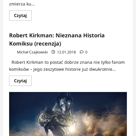
zmierza ku...
Dowiedz
Czytaj
się
więcej
o
Co
Robert Kirkman: Nieznana Historia
się
nie
Komiksu (recenzja)
udało
w
Michał Czajkowski
12.01.2018
0
Battlefield
1?
Robert Kirkman to postać dobrze znana nie tylko fanom
komiksów – jego zeszytowe historie już dwukrotnie...
Dowiedz
Czytaj
się
więcej
o
Robert
Kirkman:
Nieznana
Historia
Komiksu
(recenzja)