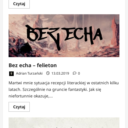
Dowiedz
Czytaj
się
więcej
o
ESEJ:
Fantastyczne
Powroty
Bez echa – felieton
Adrian Turzański
13.03.2019
0
Martwi mnie sytuacja recepcji literackiej w ostatnich kilku
latach. Szczególnie na gruncie fantastyki. Jak się
niefortunnie okazuje,...
Dowiedz
Czytaj
się
więcej
o
Bez
echa