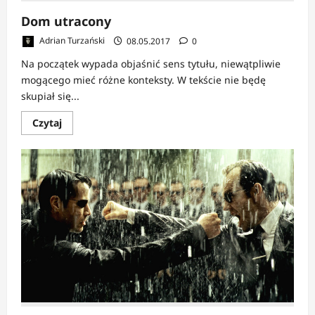
Dom utracony
Adrian Turzański
08.05.2017
0
Na początek wypada objaśnić sens tytułu, niewątpliwie
mogącego mieć różne konteksty. W tekście nie będę
skupiał się...
Dowiedz
Czytaj
się
więcej
o
Dom
utracony