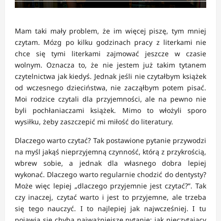
Mam taki mały problem, że im więcej piszę, tym mniej
czytam. Mózg po kilku godzinach pracy z literkami nie
chce się tymi literkami zajmować jeszcze w czasie
wolnym. Oznacza to, że nie jestem już takim tytanem
czytelnictwa jak kiedyś. Jednak jeśli nie czytałbym książek
od wczesnego dzieciństwa, nie zacząłbym potem pisać.
Moi rodzice czytali dla przyjemności, ale na pewno nie
byli pochłaniaczami książek. Mimo to włożyli sporo
wysiłku, żeby zaszczepić mi miłość do literatury.
Dlaczego warto czytać? Tak postawione pytanie przywodzi
na myśl jakąś nieprzyjemną czynność, którą z przykrością,
wbrew sobie, a jednak dla własnego dobra lepiej
wykonać. Dlaczego warto regularnie chodzić do dentysty?
Może więc lepiej „dlaczego przyjemnie jest czytać?”. Tak
czy inaczej, czytać warto i jest to przyjemne, ale trzeba
się tego nauczyć. I to najlepiej jak najwcześniej. I tu
pojawia się chyba najważniejsze pytanie: jak nieczytający