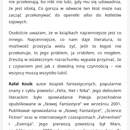
nie przekonają, bo nikt nie lubi, gdy mu się udowadnia,
że jest idiotą. Co gorsza w odwecie ten ktoś może nas
zacząć przekonywać do operetki albo do kotletów
sojowych.
Osobiście uważam, że w książkach najcenniejsze jest co
innego. Najcenniejsze, co nam daje literatura, to
możliwość przeżycia wielu żyć. Jeśli to kogoś nie
przekonuje, to jego problem, ja zrobiłem, co mogłem.
Zresztą w ostatecznym rozrachunku wypada przyznać, że
z czytaniem jest jak z dowolną inną czynnością – nie
wszyscy muszą wszystko lubić.
Rafał Kosik
autor książek fantastycznych, popularnie
znany z cyklu powieści „Felix, Net i Nika”. Jego debiutem
literackim było opowiadanie Pokoje przechodnie
opublikowane w „Nowej Fantastyce” we wrześniu 2001.
Publikował opowiadania w „Nowej Fantastyce”, „Science
Fiction” oraz w internetowych czasopismach „Fahrenheit”
i „Esensja”. Jego pierwszą powieścią był Mars,