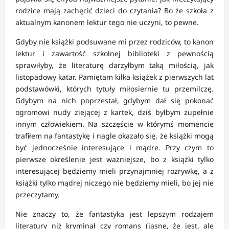
rodzice mają zachęcić dzieci do czytania? Bo że szkoła z
aktualnym kanonem lektur tego nie uczyni, to pewne.
Gdyby nie książki podsuwane mi przez rodziców, to kanon
lektur i zawartość szkolnej biblioteki z pewnością
sprawiłyby, że literaturę darzyłbym taką miłością, jak
listopadowy katar. Pamiętam kilka książek z pierwszych lat
podstawówki, których tytuły miłosiernie tu przemilczę.
Gdybym na nich poprzestał, gdybym dał się pokonać
ogromowi nudy ziejącej z kartek, dziś byłbym zupełnie
innym człowiekiem. Na szczęście w którymś momencie
trafiłem na fantastykę i nagle okazało się, że książki mogą
być jednocześnie interesujące i mądre. Przy czym to
pierwsze określenie jest ważniejsze, bo z książki tylko
interesującej będziemy mieli przynajmniej rozrywkę, a z
książki tylko mądrej niczego nie będziemy mieli, bo jej nie
przeczytamy.
Nie znaczy to, że fantastyka jest lepszym rodzajem
literatury niż kryminał czy romans (jasne, że jest, ale