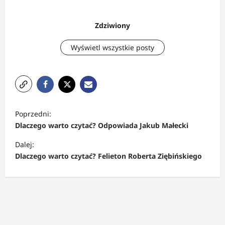
Zdziwiony
Wyświetl wszystkie posty
Z
Poprzedni:
o
Dlaczego warto czytać? Odpowiada Jakub Małecki
b
Dalej:
a
Dlaczego warto czytać? Felieton Roberta Ziębińskiego
c
z
w
p