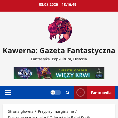
Przejdź
08.08.2026
18:16:52
do
treści
Kawerna: Gazeta Fantastyczna
Fantastyka, Popkultura, Historia
Fantopedia
Menu
główne
Strona główna
Przypisy marginalne
Dlaczego warto czytać? Odpowiada Rafał Kosik