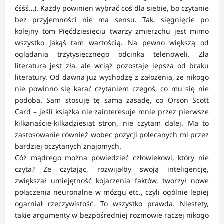
ćśśś…). Każdy powinien wybrać coś dla siebie, bo czytanie
bez przyjemności nie ma sensu. Tak, sięgnięcie po
kolejny tom Pięćdziesięciu twarzy zmierzchu jest mimo
wszystko jakąś tam wartością. Na pewno większą od
oglądania trzytysięcznego odcinka telenoweli. Zła
literatura jest zła, ale wciąż pozostaje lepsza od braku
literatury. Od dawna już wychodzę z założenia, że nikogo
nie powinno się karać czytaniem czegoś, co mu się nie
podoba. Sam stosuję tę samą zasadę, co Orson Scott
Card – jeśli książka nie zainteresuje mnie przez pierwsze
kilkanaście-kilkadziesiąt stron, nie czytam dalej. Ma to
zastosowanie również wobec pozycji polecanych mi przez
bardziej oczytanych znajomych.
Cóż mądrego można powiedzieć człowiekowi, który nie
czyta? Że czytając, rozwijałby swoją inteligencję,
zwiększał umiejętność kojarzenia faktów, tworzył nowe
połączenia neuronalne w mózgu etc., czyli ogólnie lepiej
ogarniał rzeczywistość. To wszystko prawda. Niestety,
takie argumenty w bezpośredniej rozmowie raczej nikogo