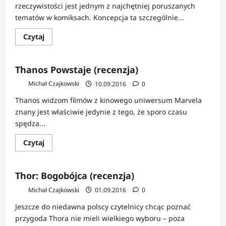
wilków
rzeczywistości jest jednym z najchętniej poruszanych
–
Tomasz
tematów w komiksach. Koncepcja ta szczególnie...
Samojlik
(recenzja)
Dowiedz
Czytaj
się
więcej
o
Flashpoint:
Thanos Powstaje (recenzja)
Punkt
krytyczny
Michał Czajkowski
10.09.2016
0
(recenzja)
Thanos widzom filmów z kinowego uniwersum Marvela
znany jest właściwie jedynie z tego, że sporo czasu
spędza...
Dowiedz
Czytaj
się
więcej
o
Thanos
Thor: Bogobójca (recenzja)
Powstaje
(recenzja)
Michał Czajkowski
01.09.2016
0
Jeszcze do niedawna polscy czytelnicy chcąc poznać
przygoda Thora nie mieli wielkiego wyboru – poza