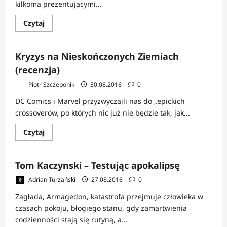
kilkoma prezentującymi...
Dowiedz
Czytaj
się
więcej
o
Thor:
Kryzys na Nieskończonych Ziemiach
Bogobójca
(recenzja)
(recenzja)
Piotr Szczeponik
30.08.2016
0
DC Comics i Marvel przyzwyczaili nas do „epickich
crossoverów, po których nic już nie będzie tak, jak...
Dowiedz
Czytaj
się
więcej
o
Kryzys
Tom Kaczynski – Testując apokalipsę
na
Nieskończonych
Adrian Turzański
27.08.2016
0
Ziemiach
(recenzja)
Zagłada, Armagedon, katastrofa przejmuje człowieka w
czasach pokoju, błogiego stanu, gdy zamartwienia
codzienności stają się rutyną, a...