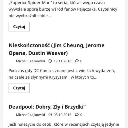
„Superior Spider-Man” to seria, która swego czasu
wywołała sporą burzę wśród fanów Pajęczaka. Czytelnicy
nie wyobrażali sobie...
Dowiedz
Czytaj
się
więcej
o
Superior
Nieskończoność (Jim Cheung, Jerome
Spider-
Man:
Opena, Dustin Weaver)
Zło
konieczne
Michał Czajkowski
17.11.2016
0
(recenzja)
Podczas gdy DC Comics znane jest z wielkich wydarzeń,
na czele ze słynnymi Kryzysami, w których to...
Dowiedz
Czytaj
się
więcej
o
Nieskończoność
Deadpool: Dobry, Zły i Brzydki”
(Jim
Cheung,
Michał Czajkowski
05.10.2016
0
Jerome
Opena,
Dustin
Jeśli należycie do osób, które w recenzjach czytają jedynie
Weaver)