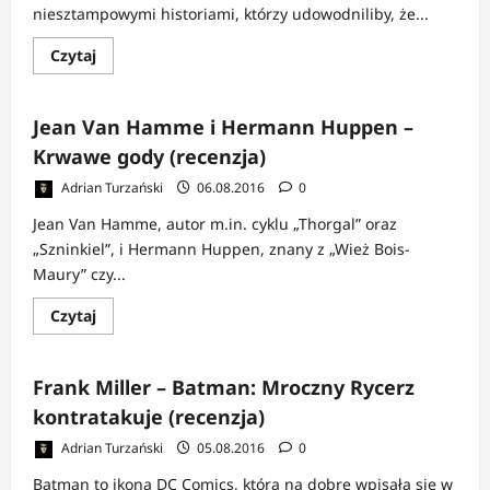
niesztampowymi historiami, którzy udowodniliby, że...
Dowiedz
Czytaj
się
więcej
o
Yohan
Jean Van Hamme i Hermann Huppen –
Radomski
i
Krwawe gody (recenzja)
Jakub
Rebelka
Adrian Turzański
06.08.2016
0
–
Miasto
psów
Jean Van Hamme, autor m.in. cyklu „Thorgal” oraz
(recenzja)
„Szninkiel”, i Hermann Huppen, znany z „Wież Bois-
Maury” czy...
Dowiedz
Czytaj
się
więcej
o
Jean
Frank Miller – Batman: Mroczny Rycerz
Van
Hamme
kontratakuje (recenzja)
i
Hermann
Adrian Turzański
05.08.2016
0
Huppen
–
Krwawe
Batman to ikona DC Comics, która na dobre wpisała się w