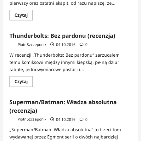
pierwszy oraz ostatni akapit, od razu napiszę, że...
Dowiedz
Czytaj
się
więcej
o
Deadpool:
Thunderbolts: Bez pardonu (recenzja)
Dobry,
Zły
Piotr Szczeponik
04.10.2016
0
i
Brzydki”
W recenzji „Thunderbolts: Bez pardonu” zarzucałem
temu komiksowi między innymi kiepską, pełną dziur
fabułę, jednowymiarowe postaci i...
Dowiedz
Czytaj
się
więcej
o
Thunderbolts:
Superman/Batman: Władza absolutna
Bez
pardonu
(recenzja)
(recenzja)
Piotr Szczeponik
04.10.2016
0
„Superman/Batman: Władza absolutna” to trzeci tom
wydawanej przez Egmont serii o dwóch najbardziej