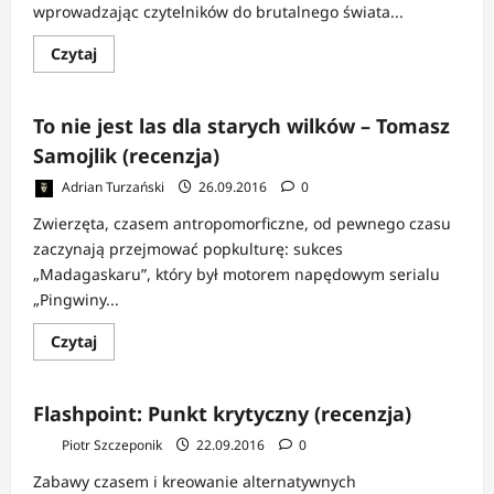
wprowadzając czytelników do brutalnego świata...
Dowiedz
Czytaj
się
więcej
o
Jonah
To nie jest las dla starych wilków – Tomasz
Hex:
Mściciel
Samojlik (recenzja)
tom
2
Adrian Turzański
26.09.2016
0
(recenzja)
Zwierzęta, czasem antropomorficzne, od pewnego czasu
zaczynają przejmować popkulturę: sukces
„Madagaskaru”, który był motorem napędowym serialu
„Pingwiny...
Dowiedz
Czytaj
się
więcej
o
To
Flashpoint: Punkt krytyczny (recenzja)
nie
jest
Piotr Szczeponik
22.09.2016
0
las
dla
starych
Zabawy czasem i kreowanie alternatywnych