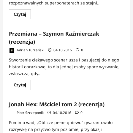
rozpoznawalnych superbohaterach ze stajni...
Dowiedz
Czytaj
się
więcej
o
Superman/Batman:
Przemiana – Szymon Kaźmierczak
Władza
absolutna
(recenzja)
(recenzja)
Adrian Turzański
04.10.2016
0
Stworzenie ciekawego scenariusza i pasującej do niego
historii obrazkowej to dla jednej osoby spore wyzwanie,
zwłaszcza, gdy...
Dowiedz
Czytaj
się
więcej
o
Przemiana
Jonah Hex: Mściciel tom 2 (recenzja)
–
Szymon
Piotr Szczeponik
04.10.2016
0
Kaźmierczak
(recenzja)
Pomimo wad, „Oblicze pełne gniewu” gwarantowało
rozrywkę na przyzwoitym poziomie, przy okazji