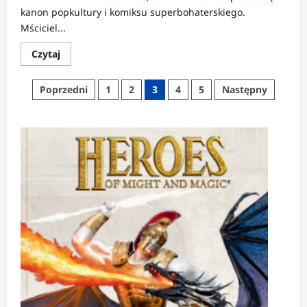
gody
kanon popkultury i komiksu superbohaterskiego.
(recenzja)
Mściciel...
Dowiedz
Czytaj
się
więcej
o
Stronicowanie
Poprzedni
1
2
3
4
5
Następny
Frank
Miller
wpisów
–
Batman:
Mroczny
Rycerz
kontratakuje
(recenzja)