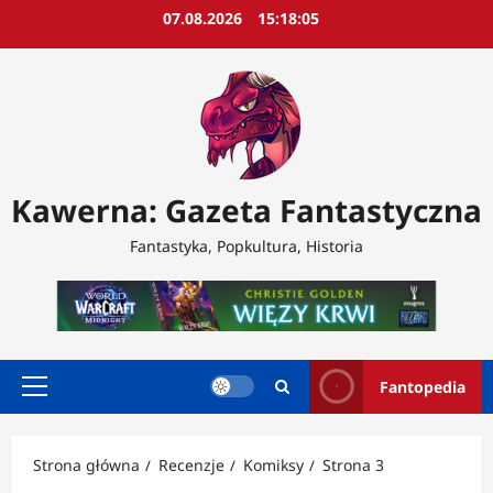
Przejdź
07.08.2026
15:18:07
do
treści
Kawerna: Gazeta Fantastyczna
Fantastyka, Popkultura, Historia
Fantopedia
Menu
główne
Strona główna
Recenzje
Komiksy
Strona 3