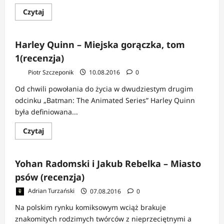
Dowiedz
Czytaj
się
więcej
o
Tom
Harley Quinn – Miejska gorączka, tom
Kaczynski
–
1(recenzja)
Testując
apokalipsę
Piotr Szczeponik
10.08.2016
0
Od chwili powołania do życia w dwudziestym drugim
odcinku „Batman: The Animated Series” Harley Quinn
była definiowana...
Dowiedz
Czytaj
się
więcej
o
Harley
Yohan Radomski i Jakub Rebelka – Miasto
Quinn
–
psów (recenzja)
Miejska
gorączka,
Adrian Turzański
07.08.2016
0
tom
1(recenzja)
Na polskim rynku komiksowym wciąż brakuje
znakomitych rodzimych twórców z nieprzeciętnymi a