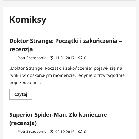
Komiksy
Doktor Strange: Początki i zakończenia –
recenzja
Piotr Szczeponik
11.01.2017
0
„Doktor Strange: Początki i zakończenia” pojawił się na
rynku w doskonałym momencie, jedynie o trzy tygodnie
poprzedzając...
Dowiedz
Czytaj
się
więcej
o
Doktor
Superior Spider-Man: Zło konieczne
Strange:
Początki
(recenzja)
i
zakończenia
Piotr Szczeponik
02.12.2016
0
–
recenzja