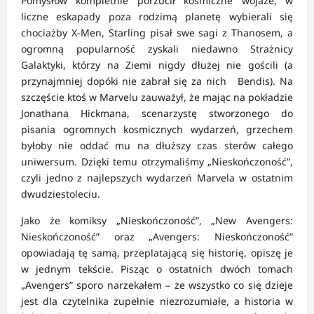
Pomysłów kompletnie porzucił kosmiczne wojaże, w
liczne eskapady poza rodzimą planetę wybierali się
chociażby X-Men, Starling pisał swe sagi z Thanosem, a
ogromną popularność zyskali niedawno Strażnicy
Galaktyki, którzy na Ziemi nigdy dłużej nie gościli (a
przynajmniej dopóki nie zabrał się za nich Bendis). Na
szczęście ktoś w Marvelu zauważył, że mając na pokładzie
Jonathana Hickmana, scenarzystę stworzonego do
pisania ogromnych kosmicznych wydarzeń, grzechem
byłoby nie oddać mu na dłuższy czas sterów całego
uniwersum. Dzięki temu otrzymaliśmy „Nieskończoność”,
czyli jedno z najlepszych wydarzeń Marvela w ostatnim
dwudziestoleciu.
Jako że komiksy „Nieskończoność”, „New Avengers:
Nieskończoność” oraz „Avengers: Nieskończoność”
opowiadają tę samą, przeplatającą się historię, opiszę je
w jednym tekście. Pisząc o ostatnich dwóch tomach
„Avengers” sporo narzekałem – że wszystko co się dzieje
jest dla czytelnika zupełnie niezrozumiałe, a historia w