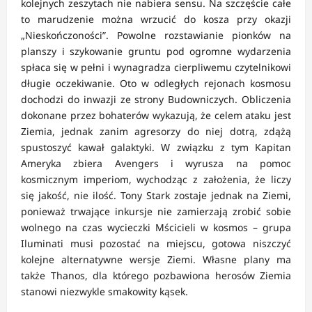
kolejnych zeszytach nie nabiera sensu. Na szczęście całe
to marudzenie można wrzucić do kosza przy okazji
„Nieskończoności”. Powolne rozstawianie pionków na
planszy i szykowanie gruntu pod ogromne wydarzenia
spłaca się w pełni i wynagradza cierpliwemu czytelnikowi
długie oczekiwanie. Oto w odległych rejonach kosmosu
dochodzi do inwazji ze strony Budowniczych. Obliczenia
dokonane przez bohaterów wykazują, że celem ataku jest
Ziemia, jednak zanim agresorzy do niej dotrą, zdążą
spustoszyć kawał galaktyki. W związku z tym Kapitan
Ameryka zbiera Avengers i wyrusza na pomoc
kosmicznym imperiom, wychodząc z założenia, że liczy
się jakość, nie ilość. Tony Stark zostaje jednak na Ziemi,
ponieważ trwające inkursje nie zamierzają zrobić sobie
wolnego na czas wycieczki Mścicieli w kosmos – grupa
Iluminati musi pozostać na miejscu, gotowa niszczyć
kolejne alternatywne wersje Ziemi. Własne plany ma
także Thanos, dla którego pozbawiona herosów Ziemia
stanowi niezwykle smakowity kąsek.