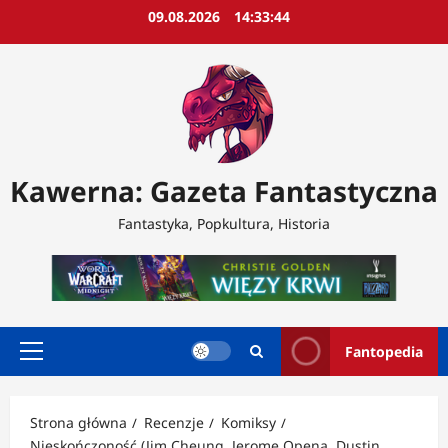
Przejdź
09.08.2026
14:33:46
do
treści
Kawerna: Gazeta Fantastyczna
Fantastyka, Popkultura, Historia
Fantopedia
Menu
główne
Strona główna
Recenzje
Komiksy
Nieskończoność (Jim Cheung, Jerome Opena, Dustin