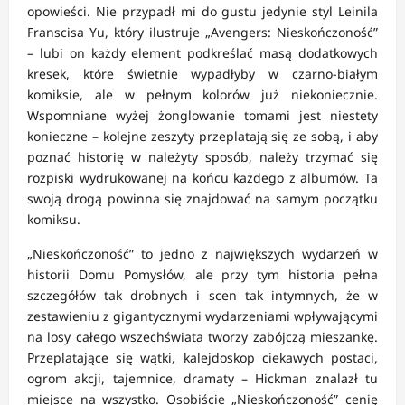
opowieści. Nie przypadł mi do gustu jedynie styl Leinila
Franscisa Yu, który ilustruje „Avengers: Nieskończoność”
– lubi on każdy element podkreślać masą dodatkowych
kresek, które świetnie wypadłyby w czarno-białym
komiksie, ale w pełnym kolorów już niekoniecznie.
Wspomniane wyżej żonglowanie tomami jest niestety
konieczne – kolejne zeszyty przeplatają się ze sobą, i aby
poznać historię w należyty sposób, należy trzymać się
rozpiski wydrukowanej na końcu każdego z albumów. Ta
swoją drogą powinna się znajdować na samym początku
komiksu.
„Nieskończoność” to jedno z największych wydarzeń w
historii Domu Pomysłów, ale przy tym historia pełna
szczegółów tak drobnych i scen tak intymnych, że w
zestawieniu z gigantycznymi wydarzeniami wpływającymi
na losy całego wszechświata tworzy zabójczą mieszankę.
Przeplatające się wątki, kalejdoskop ciekawych postaci,
ogrom akcji, tajemnice, dramaty – Hickman znalazł tu
miejsce na wszystko. Osobiście „Nieskończoność” cenię