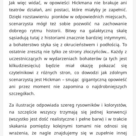
Jak więc widać, w opowieści Hickmana nie brakuje ani
teatrów działań, ani postaci, które miałyby je zapełnić.
Dzięki rozstawieniu pionków w odpowiednich miejscach,
scenarzysta mógł też sobie pozwolić na zachowanie
dobrego rytmu historii. Bitwy na galaktyczną skalę
sąsiadują tutaj z historiami znacznie bardziej intymnymi,
a bohaterstwo styka się z okrucieństwem i podłością. To
ostatnie zresztą nie tylko ze strony złoczyńców… Każdy z
uczestniczących w wydarzeniach bohaterów (a tych jest
kilkudziesięciu) będzie miał okazję pokazać się
czytelnikowi z różnych stron, co dowodzi jak zdolnym
scenarzystą jest Hickman – snując gigantyczną opowieść
ani przez moment nie zapomina o najdrobniejszych
szczegółach.
Za ilustracje odpowiada szereg rysowników i kolorystów,
na szczęście wszyscy trzymają się jednej konwencji
(wszystko jest dość realistyczne i pełne barw) i w trakcie
skakania pomiędzy kolejnymi tomami nie odnosi się
wrażenia, że nagle znajdujemy się w zupełnie innej