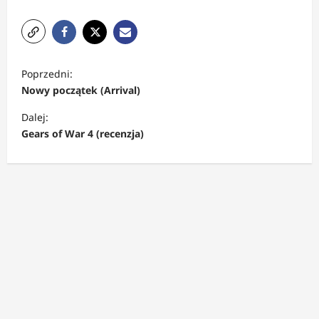
Z
Poprzedni:
o
Nowy początek (Arrival)
b
Dalej:
a
Gears of War 4 (recenzja)
c
z
w
p
i
s
y