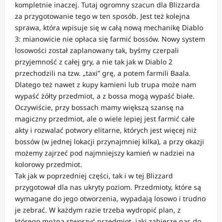
kompletnie inaczej. Tutaj ogromny szacun dla Blizzarda
za przygotowanie tego w ten sposób. Jest też kolejna
sprawa, która wpisuje się w całą nową mechanikę Diablo
3: mianowicie nie opłaca się farmić bossów. Nowy system
losowości został zaplanowany tak, byśmy czerpali
przyjemność z całej gry, a nie tak jak w Diablo 2
przechodzili na tzw. „taxi” grę, a potem farmili Baala.
Dlatego też nawet z kupy kamieni lub trupa może nam
wypaść żółty przedmiot, a z bossa mogą wypaść białe.
Oczywiście, przy bossach mamy większą szansę na
magiczny przedmiot, ale o wiele lepiej jest farmić całe
akty i rozwalać potwory elitarne, których jest więcej niż
bossów (w jednej lokacji przynajmniej kilka), a przy okazji
możemy zajrzeć pod najmniejszy kamień w nadziei na
kolorowy przedmiot.
Tak jak w poprzedniej części, tak i w tej Blizzard
przygotował dla nas ukryty poziom. Przedmioty, które są
wymagane do jego otworzenia, wypadają losowo i trudno
je zebrać. W każdym razie trzeba wydropić plan, z
którego można stworzyć przedmiot, jaki zabierze nas do