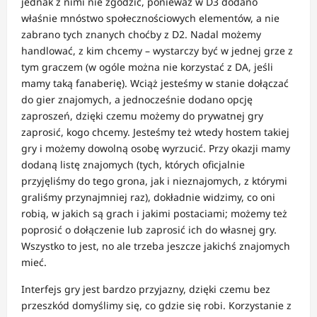
jednak z nimi nie zgodzić, ponieważ w D3 dodano
właśnie mnóstwo społecznościowych elementów, a nie
zabrano tych znanych choćby z D2. Nadal możemy
handlować, z kim chcemy – wystarczy być w jednej grze z
tym graczem (w ogóle można nie korzystać z DA, jeśli
mamy taką fanaberię). Wciąż jesteśmy w stanie dołączać
do gier znajomych, a jednocześnie dodano opcję
zaproszeń, dzięki czemu możemy do prywatnej gry
zaprosić, kogo chcemy. Jesteśmy też wtedy hostem takiej
gry i możemy dowolną osobę wyrzucić. Przy okazji mamy
dodaną listę znajomych (tych, których oficjalnie
przyjęliśmy do tego grona, jak i nieznajomych, z którymi
graliśmy przynajmniej raz), dokładnie widzimy, co oni
robią, w jakich są grach i jakimi postaciami; możemy też
poprosić o dołączenie lub zaprosić ich do własnej gry.
Wszystko to jest, no ale trzeba jeszcze jakichś znajomych
mieć.
Interfejs gry jest bardzo przyjazny, dzięki czemu bez
przeszkód domyślimy się, co gdzie się robi. Korzystanie z