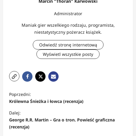
Marcin "Thoran" Karwowski
Administrator
Maniak gier wszelkiego rodzaju, programista,
niestatystyczny pożeracz książek.
Odwiedź stronę internetową
Wyświetl wszystkie posty
Z
Poprzedni:
o
Królewna Śnieżka i łowca (recenzja)
b
Dalej:
a
George R.R. Martin – Gra o tron. Powieść graficzna
c
(recenzja)