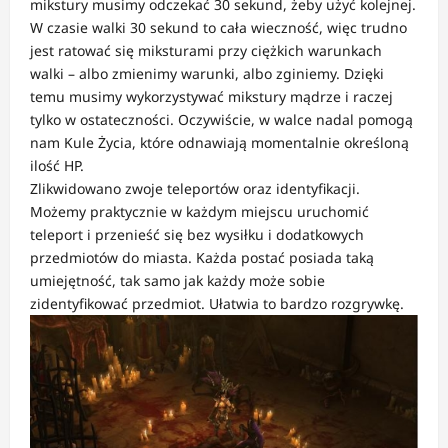
mikstury musimy odczekać 30 sekund, żeby użyć kolejnej.
W czasie walki 30 sekund to cała wieczność, więc trudno
jest ratować się miksturami przy ciężkich warunkach
walki – albo zmienimy warunki, albo zginiemy. Dzięki
temu musimy wykorzystywać mikstury mądrze i raczej
tylko w ostateczności. Oczywiście, w walce nadal pomogą
nam Kule Życia, które odnawiają momentalnie określoną
ilość HP.
Zlikwidowano zwoje teleportów oraz identyfikacji.
Możemy praktycznie w każdym miejscu uruchomić
teleport i przenieść się bez wysiłku i dodatkowych
przedmiotów do miasta. Każda postać posiada taką
umiejętność, tak samo jak każdy może sobie
zidentyfikować przedmiot. Ułatwia to bardzo rozgrywkę.