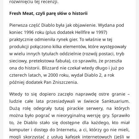
rozwinięciu tej recenzji.
Fresh Meat, czyli parę słów o historii
Pierwsza część Diablo była jak objawienie. Wydana pod
koniec 1996 roku (plus dodatek Hellfire w 1997)
praktycznie odmieniła rynek gier. To właśnie w tej
produkcji połączono kilka elementów, które występowały
w wielu innych tytułach oddzielnie (rozwój postaci, tryb
sieciowy, pretekstowa fabuła), co sprawiło, że przeszła
ona do historii. Blizzard nie czekał wtedy długo i już po
czterech latach, w 2000 roku, wydał Diablo 2, a rok
później dodatek Pan Zniszczenia.
Wtedy to się dopiero zaczęło naprawdę ostre granie –
ludzie całe lata przesiadywali w świecie Sanktuarium.
Dużą rolę odegrały tutaj pirackie serwery, na których
można było pograć w nieoryginalną wersję gry. Sprawiło
to, że Diablo stało się dostępne dla każdego, kto miał
komputer i dostęp do Internetu, a ci, którzy go nie mieli,
mogli skorzystać z usług kafejek internetowych (jeśli w