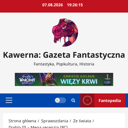
Przejdź
07.08.2026
19:26:16
do
treści
Kawerna: Gazeta Fantastyczna
Fantastyka, Popkultura, Historia
Fantopedia
Menu
główne
Strona główna
Sprawozdania
Ze świata
Diablo III – Mega recenzja [PC]