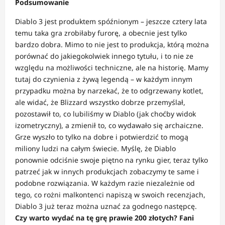
Podsumowanie
Diablo 3 jest produktem spóźnionym – jeszcze cztery lata
temu taka gra zrobiłaby furorę, a obecnie jest tylko
bardzo dobra. Mimo to nie jest to produkcja, którą można
porównać do jakiegokolwiek innego tytułu, i to nie ze
względu na możliwości techniczne, ale na historię. Mamy
tutaj do czynienia z żywą legendą – w każdym innym
przypadku można by narzekać, że to odgrzewany kotlet,
ale widać, że Blizzard wszystko dobrze przemyślał,
pozostawił to, co lubiliśmy w Diablo (jak choćby widok
izometryczny), a zmienił to, co wydawało się archaiczne.
Grze wyszło to tylko na dobre i potwierdzić to mogą
miliony ludzi na całym świecie. Myślę, że Diablo
ponownie odciśnie swoje piętno na rynku gier, teraz tylko
patrzeć jak w innych produkcjach zobaczymy te same i
podobne rozwiązania. W każdym razie niezależnie od
tego, co rożni malkontenci napiszą w swoich recenzjach,
Diablo 3 już teraz można uznać za godnego następcę.
Czy warto wydać na tę grę prawie 200 złotych? Fani