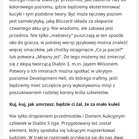
kolorowego poziomu, gdzie będziemy eksterminować
kucyki i tym podobne twory. Być może tęczowy poziom
jest samokrytyką, jaką Blizzard składa za skopanie
czwartego aktu gry. Nie wiadomo, ale zabawa jest
przednia. Nie tylko „niebiescy” puszczają w ten sposób
oko do gracza, w polskiej wersji językowej można znaleźć
więcej smaczków, jak choćby osiągnięcie „Co ja pacze?”
lub potwora „Mięsny jeż”. Do tego możemy też zmierzyć
się z ekipą tworzącą Diablo 3, m.in. Jayem Wilsonem.
Potwory o ich imionach można spotkać w ukrytym
poziomie Development Hell, do którego trafimy, jeśli
będziemy mieć szczęście przy wykonywaniu misji z
poszukiwaniem rozbitej korony króla szkieletów.
Kuj, kuj, jak umrzesz, będzie ci żal, że za mało kułeś
Nie tylko dropieniem przedmiotów i Domem Aukcyjnym
człowiek w Diablo 3 żyje. Przygotowany też został
element, który spodoba się lubiącym majsterkować
ludziom. W trakcie rozgrywki przyłączą się do nas dwaj