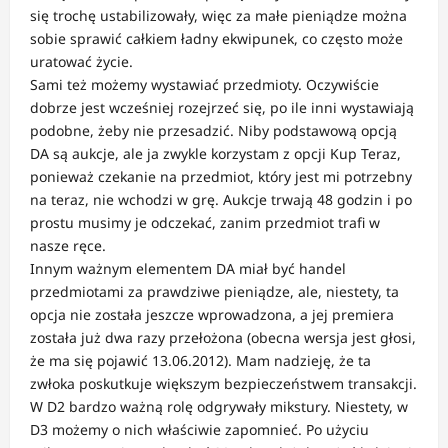
się trochę ustabilizowały, więc za małe pieniądze można
sobie sprawić całkiem ładny ekwipunek, co często może
uratować życie.
Sami też możemy wystawiać przedmioty. Oczywiście
dobrze jest wcześniej rozejrzeć się, po ile inni wystawiają
podobne, żeby nie przesadzić. Niby podstawową opcją
DA są aukcje, ale ja zwykle korzystam z opcji Kup Teraz,
ponieważ czekanie na przedmiot, który jest mi potrzebny
na teraz, nie wchodzi w grę. Aukcje trwają 48 godzin i po
prostu musimy je odczekać, zanim przedmiot trafi w
nasze ręce.
Innym ważnym elementem DA miał być handel
przedmiotami za prawdziwe pieniądze, ale, niestety, ta
opcja nie została jeszcze wprowadzona, a jej premiera
została już dwa razy przełożona (obecna wersja jest głosi,
że ma się pojawić 13.06.2012). Mam nadzieję, że ta
zwłoka poskutkuje większym bezpieczeństwem transakcji.
W D2 bardzo ważną rolę odgrywały mikstury. Niestety, w
D3 możemy o nich właściwie zapomnieć. Po użyciu