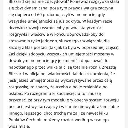
Blizzard się na nie zdecydował? Ponieważ rozgrywka stała
się zbyt dynamiczna, poza tym prawdziwa gra zaczyna
się dopiero od 60 poziomu, czyli w momencie, gdy
wszystkie umiejętności są już odkryte. W każdym razie
drzewko rozwoju wymusiłoby pewną statyczność
rozgrywki i właściwie w końcu doprowadziłoby do
stosowania tylko jednego, słusznego rozwiązania dla
każdej z klas postaci (tak jak to było w poprzedniej części).
Zaś dzięki zdobyciu wszystkich umiejętności możemy w
dowolnym momencie gry je zmienić i dopasować do
napotkanego przeciwnika (a ci są totalnie różni). Zresztą
Blizzard w oficjalnej wiadomości dał do zrozumienia, że
jeśli jakieś umiejętności są wykorzystywane przez całą
rozgrywkę, to znaczy, że trzeba albo je zmienić albo
osłabić. Po rozegraniu kilkudziesięciu tur muszę
przyznać, że przy tym modelu gry obecny system rozwoju
postaci jest wystarczający i w sumie nie wyobrażam sobie
innego, lepszego, choć trochę mi żal, że nawet kilku
Punktów Cech nie możemy rozdać według własnego
widzimisię.