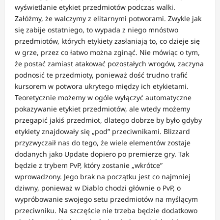
wyświetlanie etykiet przedmiotów podczas walki.
Załóżmy, że walczymy z elitarnymi potworami. Zwykle jak
się zabije ostatniego, to wypada z niego mnóstwo
przedmiotów, których etykiety zasłaniają to, co dzieje się
w grze, przez co łatwo można zginąć. Nie mówiąc o tym,
że postać zamiast atakować pozostałych wrogów, zaczyna
podnosić te przedmioty, ponieważ dość trudno trafić
kursorem w potwora ukrytego między ich etykietami.
Teoretycznie możemy w ogóle wyłączyć automatyczne
pokazywanie etykiet przedmiotów, ale wtedy możemy
przegapić jakiś przedmiot, dlatego dobrze by było gdyby
etykiety znajdowały się „pod” przeciwnikami. Blizzard
przyzwyczaił nas do tego, że wiele elementów zostaje
dodanych jako Update dopiero po premierze gry. Tak
będzie z trybem PvP, który zostanie „wkrótce”
wprowadzony. Jego brak na początku jest co najmniej
dziwny, ponieważ w Diablo chodzi głównie o PvP, o
wypróbowanie swojego setu przedmiotów na myślącym
przeciwniku. Na szczęście nie trzeba będzie dodatkowo