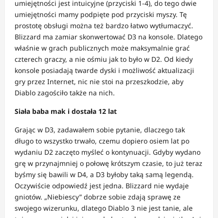
umiejętności jest intuicyjne (przyciski 1-4), do tego dwie
umiejętności mamy podpięte pod przyciski myszy. Tę
prostotę obsługi można też bardzo łatwo wytłumaczyć.
Blizzard ma zamiar skonwertować D3 na konsole. Dlatego
właśnie w grach publicznych może maksymalnie grać
czterech graczy, a nie ośmiu jak to było w D2. Od kiedy
konsole posiadają twarde dyski i możliwość aktualizacji
gry przez Internet, nic nie stoi na przeszkodzie, aby
Diablo zagościło także na nich.
Siała baba mak i dostała 12 lat
Grając w D3, zadawałem sobie pytanie, dlaczego tak
długo to wszystko trwało, czemu dopiero osiem lat po
wydaniu D2 zaczęto myśleć o kontynuacji. Gdyby wydano
grę w przynajmniej o połowę krótszym czasie, to już teraz
byśmy się bawili w D4, a D3 byłoby taką samą legendą.
Oczywiście odpowiedź jest jedna. Blizzard nie wydaje
gniotów. „Niebiescy” dobrze sobie zdają sprawę ze
swojego wizerunku, dlatego Diablo 3 nie jest tanie, ale