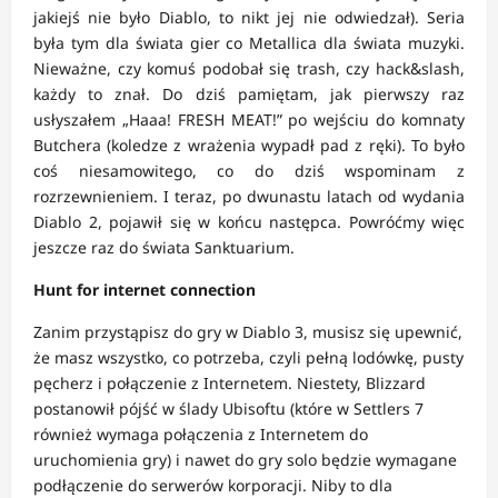
jakiejś nie było Diablo, to nikt jej nie odwiedzał). Seria
była tym dla świata gier co Metallica dla świata muzyki.
Nieważne, czy komuś podobał się trash, czy hack&slash,
każdy to znał. Do dziś pamiętam, jak pierwszy raz
usłyszałem „Haaa! FRESH MEAT!” po wejściu do komnaty
Butchera (koledze z wrażenia wypadł pad z ręki). To było
coś niesamowitego, co do dziś wspominam z
rozrzewnieniem. I teraz, po dwunastu latach od wydania
Diablo 2, pojawił się w końcu następca. Powróćmy więc
jeszcze raz do świata Sanktuarium.
Hunt for internet connection
Zanim przystąpisz do gry w Diablo 3, musisz się upewnić,
że masz wszystko, co potrzeba, czyli pełną lodówkę, pusty
pęcherz i połączenie z Internetem. Niestety, Blizzard
postanowił pójść w ślady Ubisoftu (które w Settlers 7
również wymaga połączenia z Internetem do
uruchomienia gry) i nawet do gry solo będzie wymagane
podłączenie do serwerów korporacji. Niby to dla