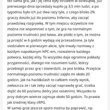
też sama gra, jak i jej cena były strzałem w dziesiątkę. Już
pierwszego dnia sprzedaży kupiło ją 3,5 mln ludzi, a po
tygodniu było ich już dwa razy tyle, z czego blisko 2%
graczy doszło już do poziomu Inferno, aby zacząć
prawdziwą rozgrywkę. W tym miejscu oczywiście nie
można nie wspomnieć o tym, że gra na normalnym
poziomie trudności jest łatwa, ale plotki o tym, że można
ją przejść w 6 godzin wydają się przesadzone. Ja tyle
siedziałem w pierwszym akcie, tyle trwały rozmowy z
każdym napotkanym NPC-em, rozwalenie każdego
potwora, każdej elity. To wszystko daje ogromne pokłady
przyjemności, dlatego nie rozumiem ludzi, którzy
przebiegli przez grę i stwierdzili, że jest krótka. Przejście
normalnego poziomu trudności zajęło mi około 20
godzin. Jak na hack&slash to całkiem niezły wynik,
zwłaszcza że i tak żeby zacząć naprawdę grać, trzeba
dojść do 60 poziomu (który jest ostatnim). Wszystko to
przy dobrym wietrze zajmuje około 50 godzin. To prawie
jak średniej klasy cRPG.
W samej grze jeszcze sporo można by poprawić, np.