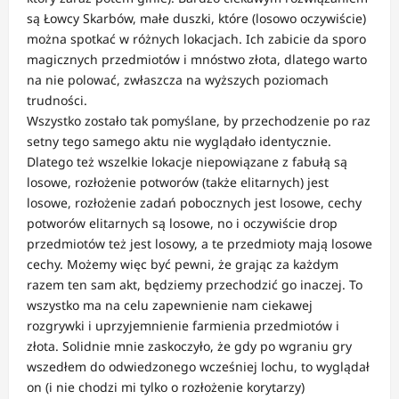
są Łowcy Skarbów, małe duszki, które (losowo oczywiście)
można spotkać w różnych lokacjach. Ich zabicie da sporo
magicznych przedmiotów i mnóstwo złota, dlatego warto
na nie polować, zwłaszcza na wyższych poziomach
trudności.
Wszystko zostało tak pomyślane, by przechodzenie po raz
setny tego samego aktu nie wyglądało identycznie.
Dlatego też wszelkie lokacje niepowiązane z fabułą są
losowe, rozłożenie potworów (także elitarnych) jest
losowe, rozłożenie zadań pobocznych jest losowe, cechy
potworów elitarnych są losowe, no i oczywiście drop
przedmiotów też jest losowy, a te przedmioty mają losowe
cechy. Możemy więc być pewni, że grając za każdym
razem ten sam akt, będziemy przechodzić go inaczej. To
wszystko ma na celu zapewnienie nam ciekawej
rozgrywki i uprzyjemnienie farmienia przedmiotów i
złota. Solidnie mnie zaskoczyło, że gdy po wgraniu gry
wszedłem do odwiedzonego wcześniej lochu, to wyglądał
on (i nie chodzi mi tylko o rozłożenie korytarzy)