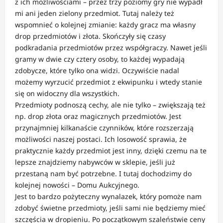
z ich możliwościami – przez trzy poziomy gry nie wypadł
mi ani jeden zielony przedmiot. Tutaj należy też
wspomnieć o kolejnej zmianie: każdy gracz ma własny
drop przedmiotów i złota. Skończyły się czasy
podkradania przedmiotów przez współgraczy. Nawet jeśli
gramy w dwie czy cztery osoby, to każdej wypadają
zdobycze, które tylko ona widzi. Oczywiście nadal
możemy wyrzucić przedmiot z ekwipunku i wtedy stanie
się on widoczny dla wszystkich.
Przedmioty podnoszą cechy, ale nie tylko – zwiększają też
np. drop złota oraz magicznych przedmiotów. Jest
przynajmniej kilkanaście czynników, które rozszerzają
możliwości naszej postaci. Ich losowość sprawia, że
praktycznie każdy przedmiot jest inny, dzięki czemu na te
lepsze znajdziemy nabywców w sklepie, jeśli już
przestaną nam być potrzebne. I tutaj dochodzimy do
kolejnej nowości – Domu Aukcyjnego.
Jest to bardzo pożyteczny wynalazek, który pomoże nam
zdobyć świetne przedmioty, jeśli sami nie będziemy mieć
szczęścia w dropieniu. Po początkowym szaleństwie ceny