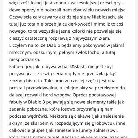
większość lokacji jest znana z wcześniejszej części gry –
deweloperzy nie pokazali nam zbyt wielu nowych miejsc.
Oczywiście cały czwarty akt dzieje się w Niebiosach, ale
tutaj już totalnie przebija cukierkowość i mimo iż to coś
nowego, to te wszystkie jasne kolorki nie pozwalają się
cieszyć ostateczną rozprawą z Najwyższym Złem.
Liczyłem na to, że Diablo będziemy pokonywać w jakimś
mrocznym, obskurnym, pełnym zwłok lochu, a tutaj
niespodzianka.
Fabuła gry, jak to bywa w hack&slash, nie jest zbyt
porywająca – zresztą seria nigdy nie grzeszyła jakąś
złożoną historią. Tak samo w trzeciej części jest ona
prosta i przewidywalna, a kolejne akty są pretekstem do
dalszej rozwałki hord wrogów. Oprócz podstawowej
fabuły w Diablo 3 pojawiają się nowe elementy takie jak
zadania poboczne, które losowo przytrafią się nam
podczas wędrówki. Niektóre są ciekawe (jak znalezienie
skrzyni ze skarbem w rozpadającym się grobowcu), inne
całkowicie głupie (jak zaniesienie lunety żołnierzowi,
który zaraz potem ginie). Bardzo ciekawym rozwiązaniem