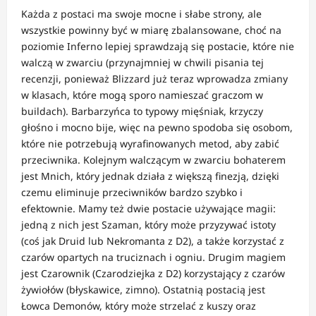
Każda z postaci ma swoje mocne i słabe strony, ale
wszystkie powinny być w miarę zbalansowane, choć na
poziomie Inferno lepiej sprawdzają się postacie, które nie
walczą w zwarciu (przynajmniej w chwili pisania tej
recenzji, ponieważ Blizzard już teraz wprowadza zmiany
w klasach, które mogą sporo namieszać graczom w
buildach). Barbarzyńca to typowy mięśniak, krzyczy
głośno i mocno bije, więc na pewno spodoba się osobom,
które nie potrzebują wyrafinowanych metod, aby zabić
przeciwnika. Kolejnym walczącym w zwarciu bohaterem
jest Mnich, który jednak działa z większą finezją, dzięki
czemu eliminuje przeciwników bardzo szybko i
efektownie. Mamy też dwie postacie używające magii:
jedną z nich jest Szaman, który może przyzywać istoty
(coś jak Druid lub Nekromanta z D2), a także korzystać z
czarów opartych na truciznach i ogniu. Drugim magiem
jest Czarownik (Czarodziejka z D2) korzystający z czarów
żywiołów (błyskawice, zimno). Ostatnią postacią jest
Łowca Demonów, który może strzelać z kuszy oraz