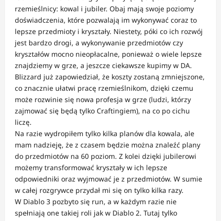
rzemieślnicy: kowal i jubiler. Obaj mają swoje poziomy
doświadczenia, które pozwalają im wykonywać coraz to
lepsze przedmioty i kryształy. Niestety, póki co ich rozwój
jest bardzo drogi, a wykonywanie przedmiotów czy
kryształów mocno nieopłacalne, ponieważ o wiele lepsze
znajdziemy w grze, a jeszcze ciekawsze kupimy w DA.
Blizzard już zapowiedział, że koszty zostaną zmniejszone,
co znacznie ułatwi pracę rzemieślnikom, dzięki czemu
może rozwinie się nowa profesja w grze (ludzi, którzy
zajmować się będą tylko Craftingiem), na co po cichu
liczę.
Na razie wydropiłem tylko kilka planów dla kowala, ale
mam nadzieję, że z czasem będzie można znaleźć plany
do przedmiotów na 60 poziom. Z kolei dzięki jubilerowi
możemy transformować kryształy w ich lepsze
odpowiedniki oraz wyjmować je z przedmiotów. W sumie
w całej rozgrywce przydał mi się on tylko kilka razy.
W Diablo 3 pozbyto się run, a w każdym razie nie
spełniają one takiej roli jak w Diablo 2. Tutaj tylko