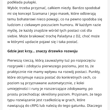
podkłada pułapki.
Wybór, trzeba przyznać, całkiem niezły. Bardzo spodobał
mi się koncept Szamana i jego masek, które odbierają
temu bohaterowi nieco powagi, co na pewno spodoba się
ludziom z ciekawym poczuciem humoru. W każdym razie
myślę, że każdy znajdzie wśród tych postaci coś dla
siebie. Może brakować trochę Paladyna z D2, choć może
w którymś updacie pojawi się i taka postać.
Gdzie jest krzy… znaczy drzewko rozwoju
Pierwszą rzeczą, którą zauważymy tuż po rozpoczęciu
rozgrywki i zdobyciu pierwszego poziomu, jest to, że
praktycznie nie mamy wpływu na rozwój postaci. Punkty,
które otrzymuje nasza postać do konkretnych cech, co
poziom są przyznawane automatycznie, z kolei
umiejętności i runy je rozszerzające zdobywamy, po
prostu przechodząc określony poziom. Przyznam, że tego
typu rozwiązanie jest rzadkością w grach, które
nawiązują do cRPG lub należą do tego gatunku. Dlaczego