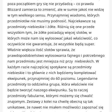
poza początkiem gry się nie przydadzą – co prawda
Blizzard zamierza to zmienić, ale w sumie jakoś nie widzę
w tym wielkiego sensu. Przynajmniej wiadomo, których
przedmiotów nie musimy podnosić. Najciekawsze są
przedmioty niebieskie i żółte. Różnią się one przede
wszystkim tym, że żółte posiadają więcej slotów, w
których może nam się wylosować jakaś właściwość, co
oczywiście nie gwarantuje, że wszystkie będą super.
Właśnie większa ilość slotów sprawia, że
prawdopodobieństwo wylosowania fajnego i potrzebnego
nam przedmiotu jest mniejsza niż przy niebieskich. W
każdym razie najczęściej spotykane są przedmioty
niebieskie i to głównie z nich będziemy kompletować
ekwipunek, przynajmniej do 60 poziomu. Legendarne
przedmioty to oddzielna grupa, która właściwie nie
będzie tworzyć naszego ekwipunku. Są to raczej
przedmioty fabularne, którymi możemy się chwalić
znajomym. Zestawy z kolei na chwilę obecną są tak
unikatowe, że nawet nie miałem możliwości zapoznać się